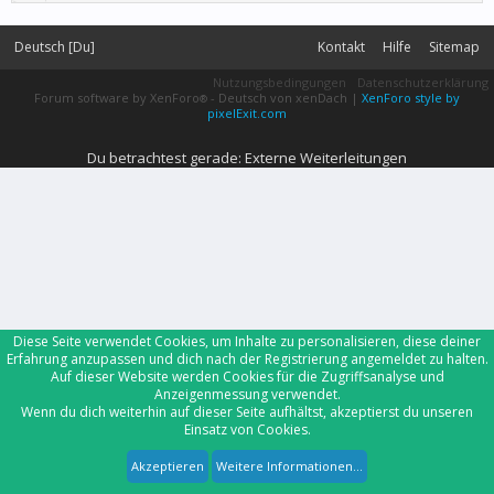
Deutsch [Du]
Kontakt
Hilfe
Sitemap
Nutzungsbedingungen
Datenschutzerklärung
Forum software by XenForo
-
Deutsch von xenDach
|
XenForo style by
®
pixelExit.com
Du betrachtest gerade: Externe Weiterleitungen
Diese Seite verwendet Cookies, um Inhalte zu personalisieren, diese deiner
Erfahrung anzupassen und dich nach der Registrierung angemeldet zu halten.
Auf dieser Website werden Cookies für die Zugriffsanalyse und
Anzeigenmessung verwendet.
Wenn du dich weiterhin auf dieser Seite aufhältst, akzeptierst du unseren
Einsatz von Cookies.
Akzeptieren
Weitere Informationen...