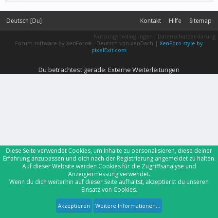
Deutsch [Du]
Kontakt
Hilfe
Sitemap
Nutzungsbedingungen
Datenschutzerklärung
Forum software by XenForo
-
Deutsch von xenDach
|
XenForo style by
®
pixelExit.com
Du betrachtest gerade: Externe Weiterleitungen
Diese Seite verwendet Cookies, um Inhalte zu personalisieren, diese deiner
Erfahrung anzupassen und dich nach der Registrierung angemeldet zu halten.
Auf dieser Website werden Cookies für die Zugriffsanalyse und
Anzeigenmessung verwendet.
Wenn du dich weiterhin auf dieser Seite aufhältst, akzeptierst du unseren
Einsatz von Cookies.
Akzeptieren
Weitere Informationen...