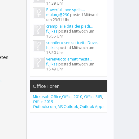
14:39 Uhr
Powerful Love spells...
mulung@290
posted
Mittwoch
um 23:31 Uhr
crampi alle dita dei piedi...
fujikas
posted
Mittwoch um
18:55 Uhr
sonnifero senza ricetta Dove...
fujikas
posted
Mittwoch um
18:50 Uhr
eten
verenvuoto emättimestä...
fujikas
posted
Mittwoch um
18:49 Uhr
n
Office Foren
Microsoft Office
,
Office 2010
,
Office 365
,
Office 2019
Outlook.com
,
MS Outlook
,
Outlook Apps