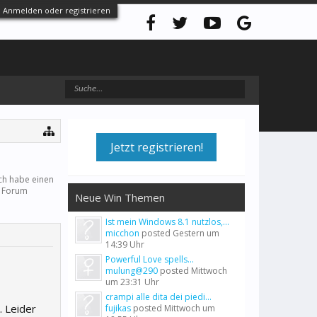
Anmelden oder registrieren
Jetzt registrieren!
ch habe einen
m Forum
Neue Win Themen
Ist mein Windows 8.1 nutzlos,...
micchon
posted
Gestern um
14:39 Uhr
Powerful Love spells...
mulung@290
posted
Mittwoch
um 23:31 Uhr
crampi alle dita dei piedi...
. Leider
fujikas
posted
Mittwoch um