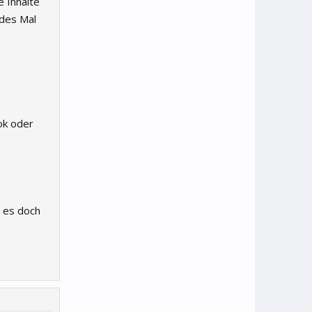
 Inhalte
edes Mal
ok oder
 es doch