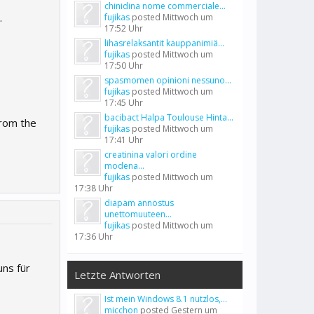
chinidina nome commerciale...
.
fujikas
posted
Mittwoch um
17:52 Uhr
lihasrelaksantit kauppanimiä...
fujikas
posted
Mittwoch um
17:50 Uhr
spasmomen opinioni nessuno...
fujikas
posted
Mittwoch um
17:45 Uhr
bacibact Halpa Toulouse Hinta...
from the
fujikas
posted
Mittwoch um
17:41 Uhr
creatinina valori ordine
modena...
fujikas
posted
Mittwoch um
17:38 Uhr
diapam annostus
unettomuuteen...
fujikas
posted
Mittwoch um
17:36 Uhr
ns für
Letzte Antworten
Ist mein Windows 8.1 nutzlos,...
micchon
posted
Gestern um