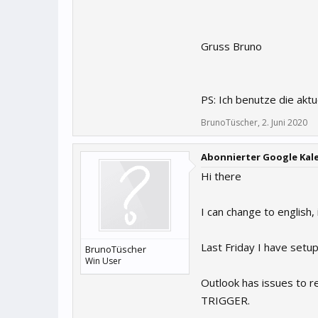
Gruss Bruno
PS: Ich benutze die akt
BrunoTüscher
,
2. Juni 2020
Abonnierter Google Kal
Hi there
I can change to english, i
Last Friday I have setup 
BrunoTüscher
Win User
Outlook has issues to re
TRIGGER.