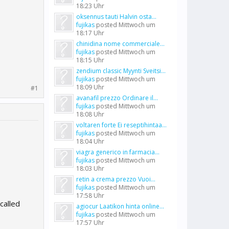
18:23 Uhr
oksennus tauti Halvin osta...
fujikas
posted
Mittwoch um
18:17 Uhr
chinidina nome commerciale...
fujikas
posted
Mittwoch um
18:15 Uhr
zendium classic Myynti Sveitsi...
fujikas
posted
Mittwoch um
18:09 Uhr
#1
avanafil prezzo Ordinare il...
fujikas
posted
Mittwoch um
18:08 Uhr
voltaren forte Ei reseptihintaa...
fujikas
posted
Mittwoch um
18:04 Uhr
viagra generico in farmacia...
fujikas
posted
Mittwoch um
18:03 Uhr
retin a crema prezzo Vuoi...
fujikas
posted
Mittwoch um
17:58 Uhr
called
agiocur Laatikon hinta online...
fujikas
posted
Mittwoch um
17:57 Uhr