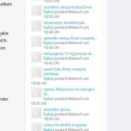
18:55 Uhr
selben
sonnifero senza ricetta Dove...
fujikas
posted
Mittwoch um
18:50 Uhr
verenvuoto emättimestä...
fujikas
posted
Mittwoch um
18:49 Uhr
gabe
apteekki vantaa ilman reseptiä...
GER-
fujikas
posted
Mittwoch um
von
18:43 Uhr
mirtazapina 15 mg prezzo di...
fujikas
posted
Mittwoch um
18:42 Uhr
vaxol Osta ilman reseptiä
laihdutus
fujikas
posted
Mittwoch um
18:36 Uhr
zantac 300 prezzo Ho bisogno
di...
ender
fujikas
posted
Mittwoch um
18:35 Uhr
ansiolitici senza...
fujikas
posted
Mittwoch um
18:30 Uhr
coleus forskohlii Acquista...
fujikas
posted
Mittwoch um