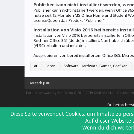
Publisher kann nicht installiert werden, wenn 
Publisher kann nicht installiert werden, wenn Office 365 b
nutze seit 12 Monaten MS Office Home and Student Wor
LicenseQueen das Produkt "Publisher"...
Installation von Visio 2016 bei bereits instal
Installation von Visio 2016 bei bereits installiertem Off
Rechner Office 365 (de-de) installiert. Nun habe ich übe
(VLSC) erhalten und möchte...
Ausprobieren von bereit installiertem Office 365: Micro
Foren
Software, Hardware, Games, Grafiken
Deutsch [Du]
Forum software by XenForo
© 2010-2019 XenForo Ltd.
-
Deutsch 
®
Du betrachtest
Diese Seite verwendet Cookies, um Inhalte zu per
Auf dieser Website
Wenn du dich weiterh