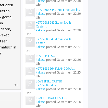
kakasa
posted
Gestern um 22:30
tallieren
Uhr
+27726886459True Love Spells...
nutzen.
kakasa
posted
Gestern um 22:29
5 gerne
Uhr
nn:
+27726886459Love Spells
Caster...
odaten,
kakasa
posted
Gestern um 22:28
Uhr
 Paket
+27726886459Love Spells
utzen
Caster...
matisch in
kakasa
posted
Gestern um 22:27
Uhr
?
LOVE SPELLS...
kakasa
posted
Gestern um 22:26
Uhr
+27716356648].SANGOMA/...
kakasa
posted
Gestern um 22:25
Uhr
LOVE SPELL CASTER
#1
+27726886459...
kakasa
posted
Gestern um 22:18
Uhr
TRADITIONAL HEALER...
kakasa
posted
Gestern um 22:16
Uhr