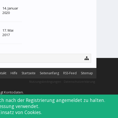
14. Januar
2020
17. Mai
2017
takt
Hilfe
Startseite
Seitenanfang
RSS-Feed
Sitemap
Nutzungsbedingungen
Datenschutzerklärung
ngt Kontodaten.
ich nach der Registrierung angemeldet zu halten.
messung verwendet.
Einsatz von Cookies.