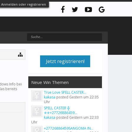
Anmelden oder registrieren
Jetzt registrieren!
Neue Win Themen
ows Info bei
das bereits
True Love SPELL CASTER...
kakasa
posted
Gestern um 22:35
Uhr
SPELL CASTER ╬
✯✯+27726886459...
kakasa
posted
Gestern um 22:33
Uhr
+27726886459SANGOMA IN...