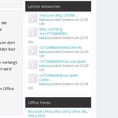
Letzte Antworten
True Love SPELL CASTER...
kakasa
posted
Gestern um 22:35
 die
Uhr
ur
SPELL CASTER ╬
✯✯+27726886459...
kakasa
posted
Gestern um 22:33
 von dort
Uhr
+27726886459SANGOMA IN...
ldet bist
kakasa
posted
Gestern um 22:30
Uhr
+27726886459True Love Spells...
y verlangt.
kakasa
posted
Gestern um 22:29
zt wird
Uhr
+27726886459Love Spells
Caster...
kakasa
posted
Gestern um 22:28
n Office
Uhr
Office Foren
Microsoft Office
,
Office 2010
,
Office 365
,
Office 2019