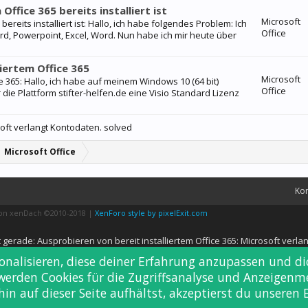
Office 365 bereits installiert ist
Microsoft
ereits installiert ist: Hallo, ich habe folgendes Problem: Ich
Office
d, Powerpoint, Excel, Word. Nun habe ich mir heute über
liertem Office 365
Microsoft
ice 365: Hallo, ich habe auf meinem Windows 10 (64 bit)
Office
r die Plattform stifter-helfen.de eine Visio Standard Lizenz
soft verlangt Kontodaten. solved
Microsoft Office
Kon
von xenDach
©2010-2018
|
XenForo style by pixelExit.com
 gerade: Ausprobieren von bereit installiertem Office 365: Microsoft verla
sonalisieren, diese deiner Erfahrung anzupassen und d
 werden Cookies für die Zugriffsanalyse und Anzeigen
in auf dieser Seite aufhältst, akzeptierst du unseren 