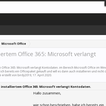
Microsoft Office
iertem Office 365: Microsoft verlangt
em Office 365: Microsoft verlangt Kontodaten. im Bereich
Microsoft Office
im Wind
h bereits ein Officepaket gekauft und will es dann auch installieren und nicht 
e erstellt von
birdy2019
,
17. April 2020
.
installiertem Office 365: Microsoft verlangt Kontodaten.
Hallo zusammen,
wie schon beschrieben, habe ich bereits ein