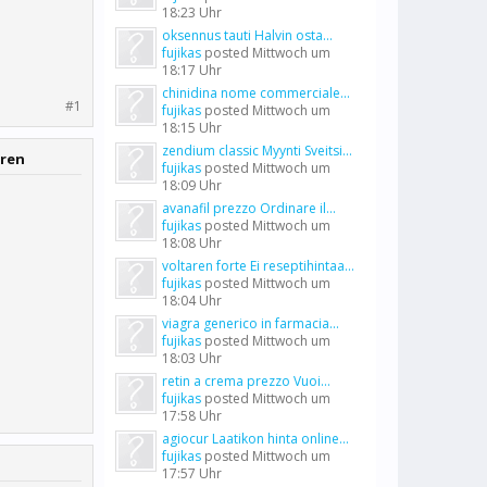
18:23 Uhr
oksennus tauti Halvin osta...
fujikas
posted
Mittwoch um
18:17 Uhr
chinidina nome commerciale...
#1
fujikas
posted
Mittwoch um
18:15 Uhr
zendium classic Myynti Sveitsi...
eren
fujikas
posted
Mittwoch um
18:09 Uhr
avanafil prezzo Ordinare il...
fujikas
posted
Mittwoch um
18:08 Uhr
voltaren forte Ei reseptihintaa...
fujikas
posted
Mittwoch um
18:04 Uhr
viagra generico in farmacia...
fujikas
posted
Mittwoch um
18:03 Uhr
retin a crema prezzo Vuoi...
fujikas
posted
Mittwoch um
17:58 Uhr
agiocur Laatikon hinta online...
fujikas
posted
Mittwoch um
17:57 Uhr