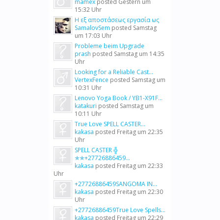
mamex
posted
Gestern um
15:32 Uhr
Η εξ αποστάσεως εργασία ως
SamalovSem
posted
Samstag
um 17:03 Uhr
Probleme beim Upgrade
prash
posted
Samstag um 14:35
Uhr
Looking for a Reliable Cast...
VertexFence
posted
Samstag um
10:31 Uhr
Lenovo Yoga Book / YB1-X91F...
katakuri
posted
Samstag um
10:11 Uhr
True Love SPELL CASTER...
kakasa
posted
Freitag um 22:35
Uhr
SPELL CASTER ╬
✯✯+27726886459...
kakasa
posted
Freitag um 22:33
Uhr
+27726886459SANGOMA IN...
kakasa
posted
Freitag um 22:30
Uhr
+27726886459True Love Spells...
kakasa
posted
Freitag um 22:29