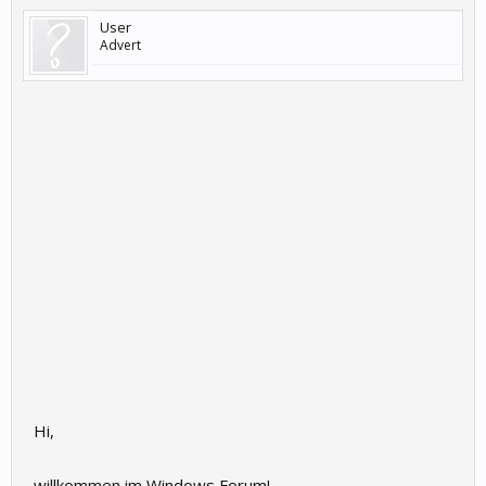
User
Advert
Hi,
willkommen im Windows Forum!