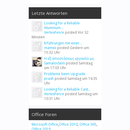
Letzte Antworten
Looking for a Reliable
Aluminum...
VertexFence
posted
Vor 32
Minuten
Erfahrungen mit einer...
mamex
posted
Gestern um
15:32 Uhr
Η εξ αποστάσεως εργασία ως
SamalovSem
posted
Samstag
um 17:03 Uhr
Probleme beim Upgrade
prash
posted
Samstag um 14:35
Uhr
Looking for a Reliable Cast...
VertexFence
posted
Samstag um
10:31 Uhr
Office Foren
Microsoft Office
,
Office 2010
,
Office 365
,
Office 2019