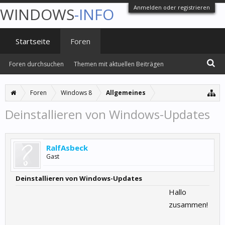
Anmelden oder registrieren
WINDOWS
-INFO
Startseite
Foren
Foren durchsuchen
Themen mit aktuellen Beiträgen
Foren
Windows 8
Allgemeines
Deinstallieren von Windows-Updates
RalfAsbeck
Gast
Deinstallieren von Windows-Updates
Hallo
zusammen!