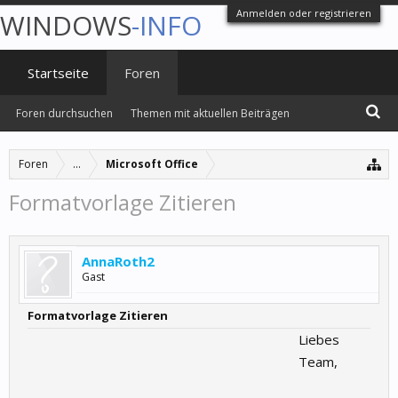
Anmelden oder registrieren
WINDOWS
-INFO
Startseite
Foren
Foren durchsuchen
Themen mit aktuellen Beiträgen
Foren
...
Microsoft Office
Formatvorlage Zitieren
AnnaRoth2
Gast
Formatvorlage Zitieren
Liebes
Team,