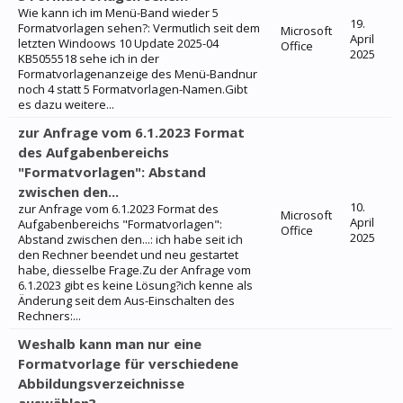
Wie kann ich im Menü-Band wieder 5
19.
Formatvorlagen sehen?: Vermutlich seit dem
Microsoft
April
letzten Windoows 10 Update 2025-04
Office
2025
KB5055518 sehe ich in der
Formatvorlagenanzeige des Menü-Bandnur
noch 4 statt 5 Formatvorlagen-Namen.Gibt
es dazu weitere...
zur Anfrage vom 6.1.2023 Format
des Aufgabenbereichs
"Formatvorlagen": Abstand
zwischen den...
10.
zur Anfrage vom 6.1.2023 Format des
Microsoft
April
Aufgabenbereichs "Formatvorlagen":
Office
2025
Abstand zwischen den...: ich habe seit ich
den Rechner beendet und neu gestartet
habe, diesselbe Frage.Zu der Anfrage vom
6.1.2023 gibt es keine Lösung?ich kenne als
Änderung seit dem Aus-Einschalten des
Rechners:...
Weshalb kann man nur eine
Formatvorlage für verschiedene
Abbildungsverzeichnisse