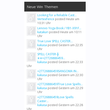
Neue Win Themen
Looking for a Reliable Cast...
VertexFence
posted
Heute um
10:31 Uhr
Lenovo Yoga Book / YB1-X91F...
katakuri
posted
Heute um 10:11
Uhr
True Love SPELL CASTER...
kakasa
posted
Gestern um 22:35
Uhr
SPELL CASTER ╬
✯✯+27726886459...
kakasa
posted
Gestern um 22:33
Uhr
+27726886459SANGOMA IN...
kakasa
posted
Gestern um 22:30
Uhr
+27726886459True Love Spells...
kakasa
posted
Gestern um 22:29
Uhr
+27726886459Love Spells
Caster...
kakasa
posted
Gestern um 22:28
Uhr