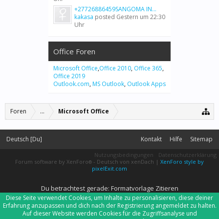
+27726886459SANGOMA IN...
kakasa
posted
Gestern um 22:30
Uhr
Office Foren
Microsoft Office
,
Office 2010
,
Office 365
,
Office 2019
Outlook.com
,
MS Outlook
,
Outlook Apps
Foren
...
Microsoft Office
Deutsch [Du]
Kontakt
Hilfe
Sitemap
Nutzungsbedingungen
Datenschutzerklärung
Forum software by XenForo
-
Deutsch von xenDach
|
XenForo style by
®
pixelExit.com
Du betrachtest gerade: Formatvorlage Zitieren
Diese Seite verwendet Cookies, um Inhalte zu personalisieren, diese deiner
Erfahrung anzupassen und dich nach der Registrierung angemeldet zu halten.
Auf dieser Website werden Cookies für die Zugriffsanalyse und