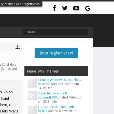
Anmelden oder registrieren
Jetzt registrieren!
 Spiel Halo
"
Games und
Neue Win Themen
Ist mein Windows 8.1 nutzlos,...
micchon
posted
Gestern um
14:39 Uhr
s 2 von
Powerful Love spells...
mulung@290
posted
Mittwoch
Spiel
um 23:31 Uhr
darin, dass
crampi alle dita dei piedi...
"Halo Wars
fujikas
posted
Mittwoch um