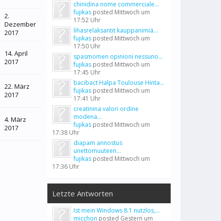
chinidina nome commerciale...
fujikas
posted
Mittwoch um
2.
17:52 Uhr
Dezember
lihasrelaksantit kauppanimiä...
2017
fujikas
posted
Mittwoch um
17:50 Uhr
14. April
spasmomen opinioni nessuno...
2017
fujikas
posted
Mittwoch um
17:45 Uhr
bacibact Halpa Toulouse Hinta...
22. März
fujikas
posted
Mittwoch um
2017
17:41 Uhr
creatinina valori ordine
modena...
4. März
fujikas
posted
Mittwoch um
2017
17:38 Uhr
diapam annostus
unettomuuteen...
fujikas
posted
Mittwoch um
17:36 Uhr
Letzte Antworten
Ist mein Windows 8.1 nutzlos,...
micchon
posted
Gestern um