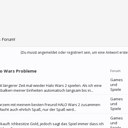
 Forum!
(Du musst angemeldet oder registriert sein, um eine Antwort erste
alo Wars Probleme
Forum
Games
und
t längerer Zeit mal wieder Halo Wars 2 spielen. Als ich eine
Spiele
balken meiner Einheiten automatisch langsam bis in...
Games
und
t kurzem mit meinem besten Freund HALO Wars 2 zusammen
Spiele
acht auch ehrlich Spaß, nur der Spaß wird...
Games
und
ekauft. Ichbesitze Gold, jedoch sagt das Spiel immer dass ich
Spiele