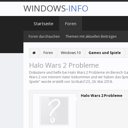
WINDOWS
-INFO
Startseite
Foren
Foren durchsuchen
Themen mit aktuellen Beiträgen
Foren
Windows 10
Games und Spiele
Halo Wars 2 Probleme
Diskutiere und helfe bei Halo Wars 2 Probleme im Bereich
Ga
Wars 2 von meinem Vater bekommen und wir haben das Spiel da
Spiele
" wurde erstellt von
Scribatz123
,
26. Mai 2018
.
Halo Wars 2 Probleme