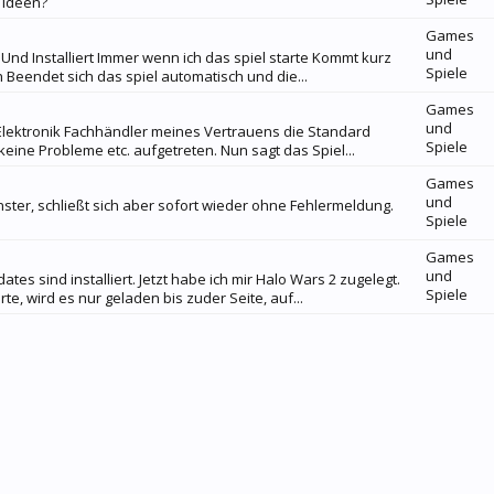
 Ideen?
Games
und
Und Installiert Immer wenn ich das spiel starte Kommt kurz
Spiele
h Beendet sich das spiel automatisch und die...
Games
und
 Elektronik Fachhändler meines Vertrauens die Standard
Spiele
 keine Probleme etc. aufgetreten. Nun sagt das Spiel...
Games
und
enster, schließt sich aber sofort wieder ohne Fehlermeldung.
Spiele
Games
und
ates sind installiert. Jetzt habe ich mir Halo Wars 2 zugelegt.
Spiele
rte, wird es nur geladen bis zuder Seite, auf...