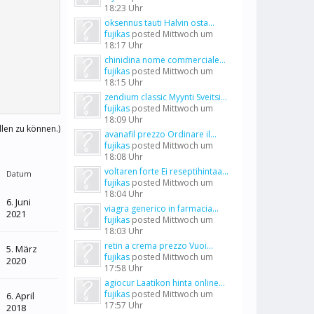
18:23 Uhr
oksennus tauti Halvin osta...
fujikas
posted
Mittwoch um
18:17 Uhr
chinidina nome commerciale...
fujikas
posted
Mittwoch um
18:15 Uhr
zendium classic Myynti Sveitsi...
fujikas
posted
Mittwoch um
18:09 Uhr
llen zu können.)
avanafil prezzo Ordinare il...
fujikas
posted
Mittwoch um
18:08 Uhr
voltaren forte Ei reseptihintaa...
Datum
fujikas
posted
Mittwoch um
18:04 Uhr
6. Juni
viagra generico in farmacia...
2021
fujikas
posted
Mittwoch um
18:03 Uhr
retin a crema prezzo Vuoi...
5. März
fujikas
posted
Mittwoch um
2020
17:58 Uhr
agiocur Laatikon hinta online...
fujikas
posted
Mittwoch um
6. April
17:57 Uhr
2018