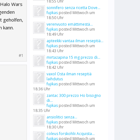
18:55 Uhr
t Halo Wars
sonnifero senza ricetta Dove...
lgenden
fujikas
posted
Mittwoch um
18:50 Uhr
t geholfen,
verenvuoto emättimestä...
n kann.
fujikas
posted
Mittwoch um
18:49 Uhr
apteekki vantaa ilman reseptiä...
fujikas
posted
Mittwoch um
18:43 Uhr
#1
mirtazapina 15 mg prezzo di...
fujikas
posted
Mittwoch um
18:42 Uhr
vaxol Osta ilman reseptiä
laihdutus
fujikas
posted
Mittwoch um
18:36 Uhr
zantac 300 prezzo Ho bisogno
di...
fujikas
posted
Mittwoch um
18:35 Uhr
ansiolitici senza...
fujikas
posted
Mittwoch um
18:30 Uhr
coleus forskohlii Acquista...
fujikas
posted
Mittwoch um