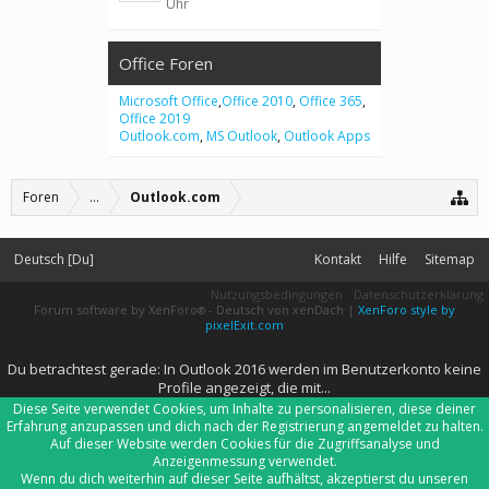
Uhr
Office Foren
Microsoft Office
,
Office 2010
,
Office 365
,
Office 2019
Outlook.com
,
MS Outlook
,
Outlook Apps
Foren
...
Outlook.com
Deutsch [Du]
Kontakt
Hilfe
Sitemap
Nutzungsbedingungen
Datenschutzerklärung
Forum software by XenForo
-
Deutsch von xenDach
|
XenForo style by
®
pixelExit.com
Du betrachtest gerade: In Outlook 2016 werden im Benutzerkonto keine
Profile angezeigt, die mit...
Diese Seite verwendet Cookies, um Inhalte zu personalisieren, diese deiner
Erfahrung anzupassen und dich nach der Registrierung angemeldet zu halten.
Auf dieser Website werden Cookies für die Zugriffsanalyse und
Anzeigenmessung verwendet.
Wenn du dich weiterhin auf dieser Seite aufhältst, akzeptierst du unseren