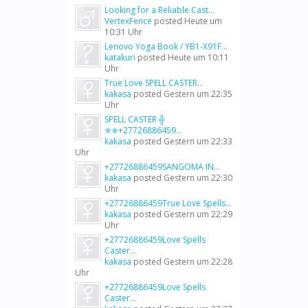
Looking for a Reliable Cast...
VertexFence
posted
Heute um
10:31 Uhr
Lenovo Yoga Book / YB1-X91F...
katakuri
posted
Heute um 10:11
Uhr
True Love SPELL CASTER...
kakasa
posted
Gestern um 22:35
Uhr
SPELL CASTER ╬
✯✯+27726886459...
kakasa
posted
Gestern um 22:33
Uhr
+27726886459SANGOMA IN...
kakasa
posted
Gestern um 22:30
Uhr
+27726886459True Love Spells...
kakasa
posted
Gestern um 22:29
Uhr
+27726886459Love Spells
Caster...
kakasa
posted
Gestern um 22:28
Uhr
+27726886459Love Spells
Caster...