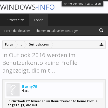
Anmelden oder registrieren
WINDOWS
-INFO
Startseite
Foren
Foren durchsuchen
Themen mit aktuellen Beiträgen
Foren
...
Outlook.com
In Outlook 2016 werden im
Benutzerkonto keine Profile
angezeigt, die mit...
Barny79
Gast
In Outlook 2016 werden im Benutzerkonto keine Profile
angezeigt, die mit...