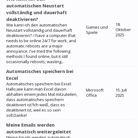
automatischen Neustart
vollständig und dauerhaft
deaktivieren?
18.
Wie kann ich den automatischen
Games und
Oktober
Neustart vollständig und dauerhaft
Spiele
2025
deaktivieren?: I have a computer that
needs to be online 24/7 for work, and
automatic reboots are a major
annoyance. I've tried the following
methods I found online, but it still
occasionally reboots, wasting...
Automatisches speichern bei
Excel
Automatisches speichern bei Excel:
Hallo,wie kann man Excel davon
Microsoft
15. Juli
abhalten einem jedes Mal mitzuteilen,
Office
2025
dass automatisches speichern
deaktiviert ist?Ich weiß, dass es
deaktiviert ist, weil es so sein
soll.Danke!
Meine Emails werden
automatisch weitergeleitet
Meine Emails werden automatisch