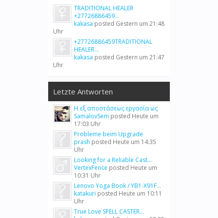
TRADITIONAL HEALER
+27726886459...
kakasa
posted
Gestern um 21:48
Uhr
+27726886459TRADITIONAL
HEALER...
kakasa
posted
Gestern um 21:47
Uhr
Letzte Antworten
Η εξ αποστάσεως εργασία ως
SamalovSem
posted
Heute um
17:03 Uhr
Probleme beim Upgrade
prash
posted
Heute um 14:35
Uhr
Looking for a Reliable Cast...
VertexFence
posted
Heute um
10:31 Uhr
Lenovo Yoga Book / YB1-X91F...
katakuri
posted
Heute um 10:11
Uhr
True Love SPELL CASTER...