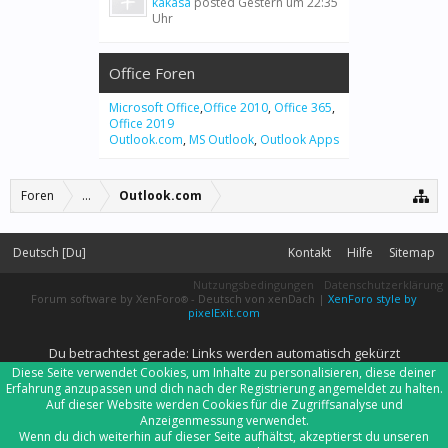
kakasa
posted
Gestern um 22:35
Uhr
Office Foren
Microsoft Office
,
Office 2010
,
Office 365
,
Office 2019
Outlook.com
,
MS Outlook
,
Outlook Apps
Foren
...
Outlook.com
Deutsch [Du]
Kontakt
Hilfe
Sitemap
Nutzungsbedingungen
Datenschutzerklärung
Forum software by XenForo
-
Deutsch von xenDach
|
XenForo style by
®
pixelExit.com
Du betrachtest gerade: Links werden automatisch gekürzt
Diese Seite verwendet Cookies, um Inhalte zu personalisieren, diese deiner
Erfahrung anzupassen und dich nach der Registrierung angemeldet zu halten.
Auf dieser Website werden Cookies für die Zugriffsanalyse und
Anzeigenmessung verwendet.
Wenn du dich weiterhin auf dieser Seite aufhältst, akzeptierst du unseren