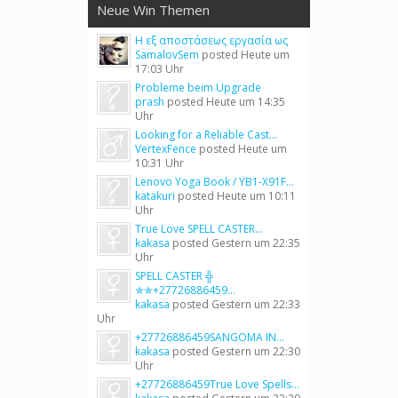
Neue Win Themen
Η εξ αποστάσεως εργασία ως
SamalovSem
posted
Heute um
17:03 Uhr
Probleme beim Upgrade
prash
posted
Heute um 14:35
Uhr
Looking for a Reliable Cast...
VertexFence
posted
Heute um
10:31 Uhr
Lenovo Yoga Book / YB1-X91F...
katakuri
posted
Heute um 10:11
Uhr
True Love SPELL CASTER...
kakasa
posted
Gestern um 22:35
Uhr
SPELL CASTER ╬
✯✯+27726886459...
kakasa
posted
Gestern um 22:33
Uhr
+27726886459SANGOMA IN...
kakasa
posted
Gestern um 22:30
Uhr
+27726886459True Love Spells...