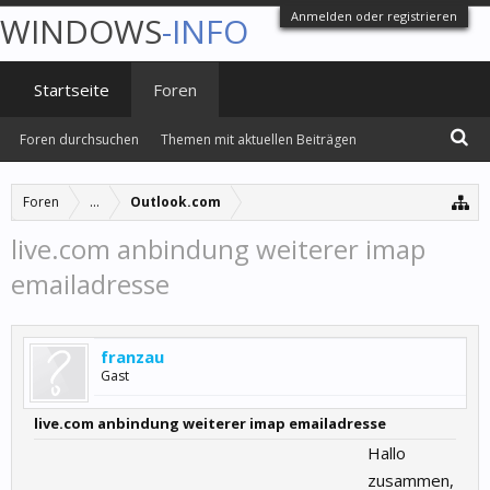
Anmelden oder registrieren
WINDOWS
-INFO
Startseite
Foren
Foren durchsuchen
Themen mit aktuellen Beiträgen
Foren
...
Outlook.com
live.com anbindung weiterer imap
emailadresse
franzau
Gast
live.com anbindung weiterer imap emailadresse
Hallo
zusammen,