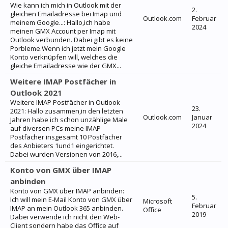
Wie kann ich mich in Outlook mit der
2.
gleichen Emailadresse bei Imap und
Outlook.com
Februar
meinem Google...: Hallo,ich habe
2024
meinen GMX Account per Imap mit
Outlook verbunden. Dabei gibt es keine
Porbleme.Wenn ich jetzt mein Google
Konto verknüpfen will, welches die
gleiche Emailadresse wie der GMX...
Weitere IMAP Postfächer in
Outlook 2021
Weitere IMAP Postfächer in Outlook
23.
2021: Hallo zusammen,in den letzten
Outlook.com
Januar
Jahren habe ich schon unzählige Male
2024
auf diversen PCs meine IMAP
Postfächer insgesamt 10 Postfächer
des Anbieters 1und1 eingerichtet.
Dabei wurden Versionen von 2016,...
Konto von GMX über IMAP
anbinden
Konto von GMX über IMAP anbinden:
5.
Ich will mein E-Mail Konto von GMX über
Microsoft
Februar
IMAP an mein Outlook 365 anbinden.
Office
2019
Dabei verwende ich nicht den Web-
Client sondern habe das Office auf