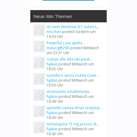
Neue Win Themen
Ist mein Windows 8.1 nutzlos,...
micchon
posted
Gestern um
14:39 Uhr
Powerful Love spells...
mulung@290
posted
Mittwoch
um 23:31 Uhr
crampi alle dita dei piedi...
fujikas
posted
Mittwoch um
18:55 Uhr
sonnifero senza ricetta Dove...
fujikas
posted
Mittwoch um
18:50 Uhr
verenvuoto emättimestä...
fujikas
posted
Mittwoch um
18:49 Uhr
apteekki vantaa ilman reseptiä...
fujikas
posted
Mittwoch um
18:43 Uhr
mirtazapina 15 mg prezzo di...
fujikas
posted
Mittwoch um
18:42 Uhr