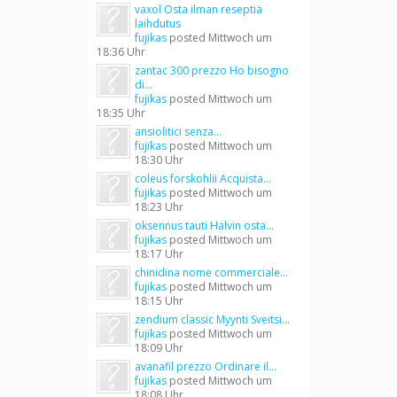
vaxol Osta ilman reseptiä
laihdutus
fujikas
posted
Mittwoch um
18:36 Uhr
zantac 300 prezzo Ho bisogno
di...
fujikas
posted
Mittwoch um
18:35 Uhr
ansiolitici senza...
fujikas
posted
Mittwoch um
18:30 Uhr
coleus forskohlii Acquista...
fujikas
posted
Mittwoch um
18:23 Uhr
oksennus tauti Halvin osta...
fujikas
posted
Mittwoch um
18:17 Uhr
chinidina nome commerciale...
fujikas
posted
Mittwoch um
18:15 Uhr
zendium classic Myynti Sveitsi...
fujikas
posted
Mittwoch um
18:09 Uhr
avanafil prezzo Ordinare il...
fujikas
posted
Mittwoch um
18:08 Uhr