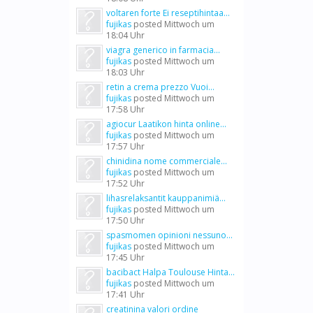
voltaren forte Ei reseptihintaa...
fujikas
posted
Mittwoch um
18:04 Uhr
viagra generico in farmacia...
fujikas
posted
Mittwoch um
18:03 Uhr
retin a crema prezzo Vuoi...
fujikas
posted
Mittwoch um
17:58 Uhr
agiocur Laatikon hinta online...
fujikas
posted
Mittwoch um
17:57 Uhr
chinidina nome commerciale...
fujikas
posted
Mittwoch um
17:52 Uhr
lihasrelaksantit kauppanimiä...
fujikas
posted
Mittwoch um
17:50 Uhr
spasmomen opinioni nessuno...
fujikas
posted
Mittwoch um
17:45 Uhr
bacibact Halpa Toulouse Hinta...
fujikas
posted
Mittwoch um
17:41 Uhr
creatinina valori ordine