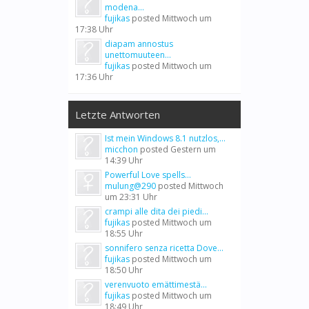
modena...
fujikas
posted
Mittwoch um
17:38 Uhr
diapam annostus
unettomuuteen...
fujikas
posted
Mittwoch um
17:36 Uhr
Letzte Antworten
Ist mein Windows 8.1 nutzlos,...
micchon
posted
Gestern um
14:39 Uhr
Powerful Love spells...
mulung@290
posted
Mittwoch
um 23:31 Uhr
crampi alle dita dei piedi...
fujikas
posted
Mittwoch um
18:55 Uhr
sonnifero senza ricetta Dove...
fujikas
posted
Mittwoch um
18:50 Uhr
verenvuoto emättimestä...
fujikas
posted
Mittwoch um
18:49 Uhr