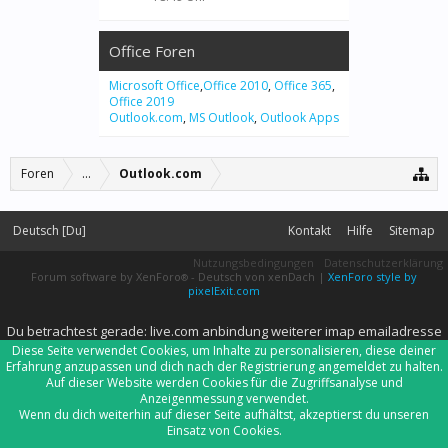
Office Foren
Microsoft Office
,
Office 2010
,
Office 365
,
Office 2019
Outlook.com
,
MS Outlook
,
Outlook Apps
Foren
...
Outlook.com
Deutsch [Du]
Kontakt
Hilfe
Sitemap
Nutzungsbedingungen
Datenschutzerklärung
Forum software by XenForo
-
Deutsch von xenDach
|
XenForo style by
®
pixelExit.com
Du betrachtest gerade: live.com anbindung weiterer imap emailadresse
Diese Seite verwendet Cookies, um Inhalte zu personalisieren, diese deiner
Erfahrung anzupassen und dich nach der Registrierung angemeldet zu halten.
Auf dieser Website werden Cookies für die Zugriffsanalyse und
Anzeigenmessung verwendet.
Wenn du dich weiterhin auf dieser Seite aufhältst, akzeptierst du unseren
Einsatz von Cookies.