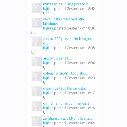
mirtazapina 15 mg prezzo di...
fujikas
posted
Gestern um 18:42
Uhr
vaxol Osta ilman reseptiä
laihdutus
fujikas
posted
Gestern um 18:36
Uhr
zantac 300 prezzo Ho bisogno
di...
fujikas
posted
Gestern um 18:35
Uhr
ansiolitici senza...
fujikas
posted
Gestern um 18:30
Uhr
coleus forskohlii Acquista...
fujikas
posted
Gestern um 18:23
Uhr
oksennus tauti Halvin osta...
fujikas
posted
Gestern um 18:17
Uhr
chinidina nome commerciale...
fujikas
posted
Gestern um 18:15
Uhr
zendium classic Myynti Sveitsi...
fujikas
posted
Gestern um 18:09