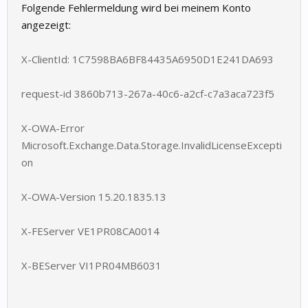
Folgende Fehlermeldung wird bei meinem Konto
angezeigt:
X-ClientId: 1C7598BA6BF84435A6950D1E241DA693
request-id 3860b713-267a-40c6-a2cf-c7a3aca723f5
X-OWA-Error
Microsoft.Exchange.Data.Storage.InvalidLicenseExcepti
on
X-OWA-Version 15.20.1835.13
X-FEServer VE1PR08CA0014
X-BEServer VI1PR04MB6031