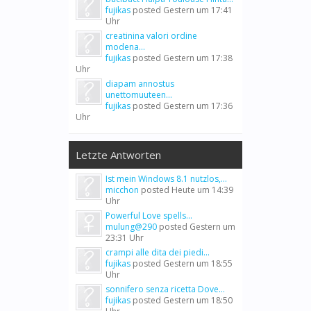
fujikas
posted
Gestern um 17:41
Uhr
creatinina valori ordine
modena...
fujikas
posted
Gestern um 17:38
Uhr
diapam annostus
unettomuuteen...
fujikas
posted
Gestern um 17:36
Uhr
Letzte Antworten
Ist mein Windows 8.1 nutzlos,...
micchon
posted
Heute um 14:39
Uhr
Powerful Love spells...
mulung@290
posted
Gestern um
23:31 Uhr
crampi alle dita dei piedi...
fujikas
posted
Gestern um 18:55
Uhr
sonnifero senza ricetta Dove...
fujikas
posted
Gestern um 18:50