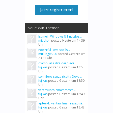
Jetzt registrieren!
Neue Win Themen
Ist mein Windows 8.1 nutzlos,...
micchon
posted
Heute um 14:39
Uhr
Powerful Love spells...
mulung@290
posted
Gestern um
23:31 Uhr
crampi alle dita dei piedi...
fujikas
posted
Gestern um 18:55
Uhr
sonnifero senza ricetta Dove...
fujikas
posted
Gestern um 18:50
Uhr
verenvuoto emättimestä...
fujikas
posted
Gestern um 18:49
Uhr
apteekki vantaa ilman reseptiä...
fujikas
posted
Gestern um 18:43
Uhr