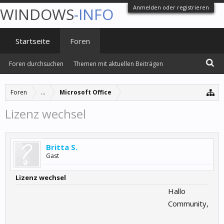
Anmelden oder registrieren
WINDOWS
-INFO
Startseite
Foren
Foren durchsuchen
Themen mit aktuellen Beiträgen
Foren
...
Microsoft Office
Lizenz wechsel
Britta S.
Gast
Lizenz wechsel
Hallo
Community,