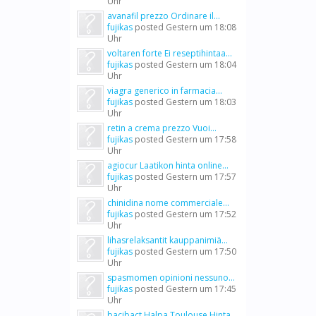
Uhr
avanafil prezzo Ordinare il...
fujikas
posted
Gestern um 18:08
Uhr
voltaren forte Ei reseptihintaa...
fujikas
posted
Gestern um 18:04
Uhr
viagra generico in farmacia...
fujikas
posted
Gestern um 18:03
Uhr
retin a crema prezzo Vuoi...
fujikas
posted
Gestern um 17:58
Uhr
agiocur Laatikon hinta online...
fujikas
posted
Gestern um 17:57
Uhr
chinidina nome commerciale...
fujikas
posted
Gestern um 17:52
Uhr
lihasrelaksantit kauppanimiä...
fujikas
posted
Gestern um 17:50
Uhr
spasmomen opinioni nessuno...
fujikas
posted
Gestern um 17:45
Uhr
bacibact Halpa Toulouse Hinta...