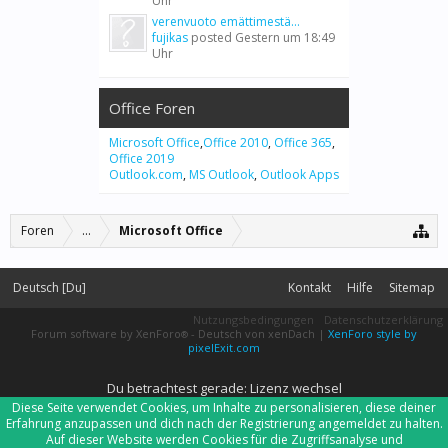
Uhr
verenvuoto emättimestä...
fujikas
posted
Gestern um 18:49
Uhr
Office Foren
Microsoft Office
,
Office 2010
,
Office 365
,
Office 2019
Outlook.com
,
MS Outlook
,
Outlook Apps
Foren
...
Microsoft Office
Deutsch [Du]
Kontakt
Hilfe
Sitemap
Nutzungsbedingungen
Datenschutzerklärung
Forum software by XenForo
-
Deutsch von xenDach
|
XenForo style by
®
pixelExit.com
Du betrachtest gerade: Lizenz wechsel
Diese Seite verwendet Cookies, um Inhalte zu personalisieren, diese deiner
Erfahrung anzupassen und dich nach der Registrierung angemeldet zu halten.
Auf dieser Website werden Cookies für die Zugriffsanalyse und