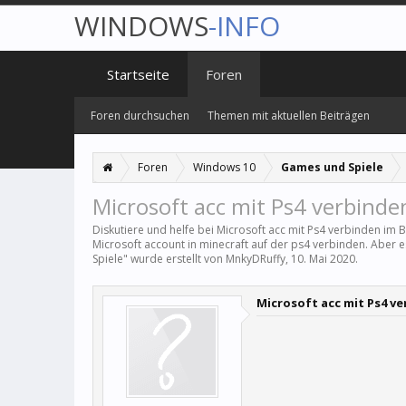
WINDOWS
-INFO
Startseite
Foren
Foren durchsuchen
Themen mit aktuellen Beiträgen
Foren
Windows 10
Games und Spiele
Microsoft acc mit Ps4 verbinde
Diskutiere und helfe bei Microsoft acc mit Ps4 verbinden im 
Microsoft account in minecraft auf der ps4 verbinden. Aber e
Spiele
" wurde erstellt von
MnkyDRuffy
,
10. Mai 2020
.
Microsoft acc mit Ps4 v