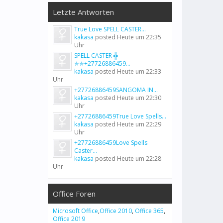
Letzte Antworten
True Love SPELL CASTER...
kakasa
posted
Heute um 22:35
Uhr
SPELL CASTER ╬
✯✯+27726886459...
kakasa
posted
Heute um 22:33
Uhr
+27726886459SANGOMA IN...
kakasa
posted
Heute um 22:30
Uhr
+27726886459True Love Spells...
kakasa
posted
Heute um 22:29
Uhr
+27726886459Love Spells
Caster...
kakasa
posted
Heute um 22:28
Uhr
Office Foren
Microsoft Office
,
Office 2010
,
Office 365
,
Office 2019