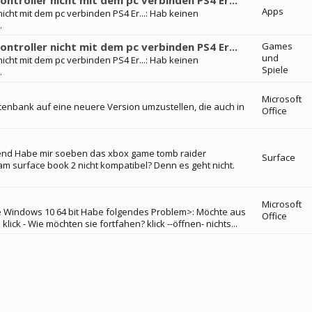
roller nicht mit dem pc verbinden PS4 Er...
Apps
ht mit dem pc verbinden PS4 Er...: Hab keinen
.
roller nicht mit dem pc verbinden PS4 Er...
Games
und
ht mit dem pc verbinden PS4 Er...: Hab keinen
Spiele
.
Microsoft
atenbank auf eine neuere Version umzustellen, die auch in
Office
bend Habe mir soeben das xbox game tomb raider
Surface
 am surface book 2 nicht kompatibel? Denn es geht nicht.
Microsoft
Windows 10 64 bit Habe folgendes Problem>: Möchte aus
Office
k - Wie möchten sie fortfahen? klick --öffnen- nichts...