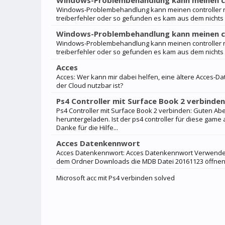
Windows-Problembehandlung kann meinen cont
Windows-Problembehandlung kann meinen controller nic
treiberfehler oder so gefunden es kam aus dem nichts 
Windows-Problembehandlung kann meinen cont
Windows-Problembehandlung kann meinen controller nic
treiberfehler oder so gefunden es kam aus dem nichts 
Acces
Acces: Wer kann mir dabei helfen, eine ältere Acces-D
der Cloud nutzbar ist?
Ps4 Controller mit Surface Book 2 verbinden
Ps4 Controller mit Surface Book 2 verbinden: Guten A
heruntergeladen. Ist der ps4 controller für diese game
Danke für die Hilfe...
Acces Datenkennwort
Acces Datenkennwort: Acces Datenkennwort Verwende 
dem Ordner Downloads die MDB Datei 20161123 öffnen klic
Microsoft acc mit Ps4 verbinden solved