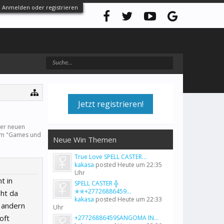
Anmelden oder registrieren
Jetzt registrieren!
ner neuen
m "
Games und
Neue Win Themen
True Love SPELL CASTER...
kakasa
posted
Heute um 22:35
Uhr
t in
SPELL CASTER ╬
✯✯+27726886459...
eht da
kakasa
posted
Heute um 22:33
m andern
Uhr
oft
+27726886459SANGOMA IN...