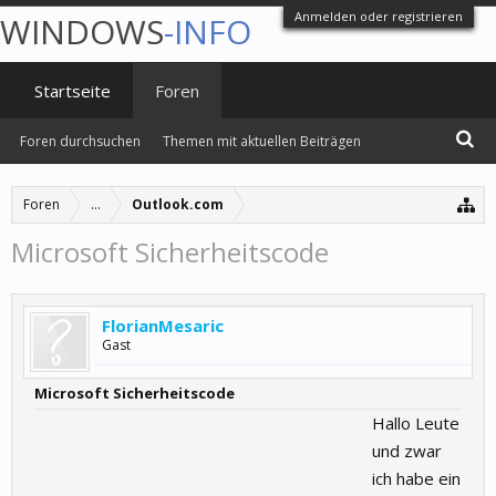
Anmelden oder registrieren
WINDOWS
-INFO
Startseite
Foren
Foren durchsuchen
Themen mit aktuellen Beiträgen
Foren
...
Outlook.com
Microsoft Sicherheitscode
FlorianMesaric
Gast
Microsoft Sicherheitscode
Hallo Leute
und zwar
ich habe ein