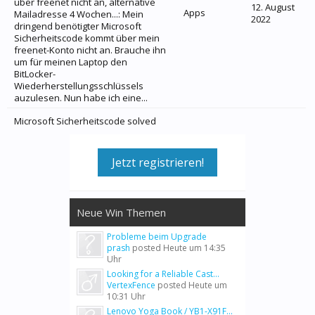
über freenet nicht an, alternative
12. August
Apps
Mailadresse 4 Wochen...: Mein
2022
dringend benötigter Microsoft
Sicherheitscode kommt über mein
freenet-Konto nicht an. Brauche ihn
um für meinen Laptop den
BitLocker-
Wiederherstellungsschlüssels
auzulesen. Nun habe ich eine...
Microsoft Sicherheitscode solved
Jetzt registrieren!
Neue Win Themen
Probleme beim Upgrade
prash
posted
Heute um 14:35
Uhr
Looking for a Reliable Cast...
VertexFence
posted
Heute um
10:31 Uhr
Lenovo Yoga Book / YB1-X91F...