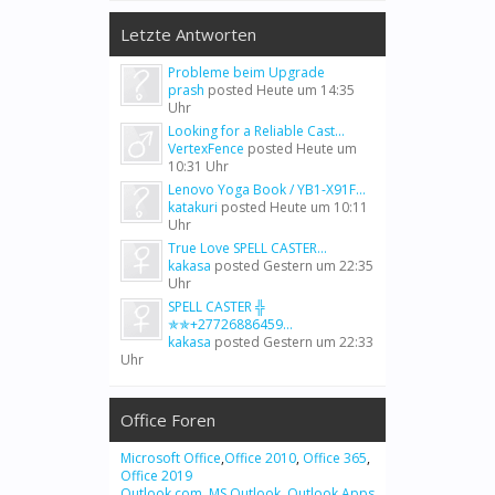
Letzte Antworten
Probleme beim Upgrade
prash
posted
Heute um 14:35
Uhr
Looking for a Reliable Cast...
VertexFence
posted
Heute um
10:31 Uhr
Lenovo Yoga Book / YB1-X91F...
katakuri
posted
Heute um 10:11
Uhr
True Love SPELL CASTER...
kakasa
posted
Gestern um 22:35
Uhr
SPELL CASTER ╬
✯✯+27726886459...
kakasa
posted
Gestern um 22:33
Uhr
Office Foren
Microsoft Office
,
Office 2010
,
Office 365
,
Office 2019
Outlook.com
,
MS Outlook
,
Outlook Apps