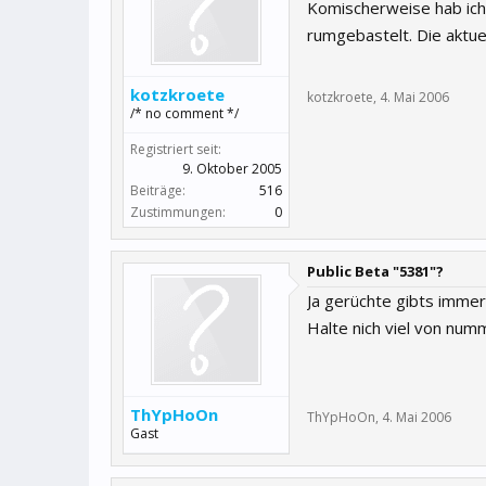
Komischerweise hab ich 
rumgebastelt. Die aktuell
kotzkroete
kotzkroete
,
4. Mai 2006
/* no comment */
Registriert seit:
9. Oktober 2005
Beiträge:
516
Zustimmungen:
0
Public Beta "5381"?
Ja gerüchte gibts immer
Halte nich viel von numm
ThYpHoOn
ThYpHoOn
,
4. Mai 2006
Gast