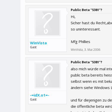
Public Beta "5381"?
Hi,
Sicher hast du Recht,abe
so uninteressant.
Mfg Phillies
WinVista
Gast
WinVista
,
3. Mai 2006
Public Beta "5381"?
also mich würde mal int
public beta bereits heis
selbst wenn es mit beka
ändern siehe Windows Li
-=idX.o1=-
Gast
und für diejenigen zu d
die öffentliche beta wi