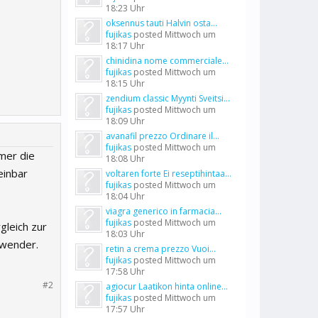
18:23 Uhr
oksennus tauti Halvin osta...
fujikas
posted
Mittwoch um
18:17 Uhr
chinidina nome commerciale...
fujikas
posted
Mittwoch um
18:15 Uhr
zendium classic Myynti Sveitsi...
fujikas
posted
Mittwoch um
18:09 Uhr
avanafil prezzo Ordinare il...
fujikas
posted
Mittwoch um
mmer die
18:08 Uhr
einbar
voltaren forte Ei reseptihintaa...
fujikas
posted
Mittwoch um
18:04 Uhr
viagra generico in farmacia...
fujikas
posted
Mittwoch um
gleich zur
18:03 Uhr
nwender.
retin a crema prezzo Vuoi...
fujikas
posted
Mittwoch um
17:58 Uhr
#2
agiocur Laatikon hinta online...
fujikas
posted
Mittwoch um
17:57 Uhr