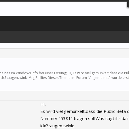
meines
im Windows Info bei einer Lösung; Hi, Es wird viel gemunkelt,dass die Pub
idx? :augenzwink: Mfg Phillies Dieses Thema im Forum "
Allgemeines
" wurde erst
Hi,
Es wird viel gemunkelt,dass die Public Beta d
Nummer "5381" tragen soll.Was sagt ihr daz
idx? :augenzwink: