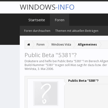
WINDOWS
-INFO
Startseite
Foren
Foren durchsuchen
Themen mit aktuellen Beiträgen
Foren
Windows Vista
Allgemeines
Public Beta "5381"?
Diskutiere und helfe bei Public Beta "5381"? im Bereich
Allge
Build-Nummer "5381" tragen soll.Was sagt ihr dazu bzw. der 
WinVista
,
3. Mai 2006
.
Public Beta "5381"?