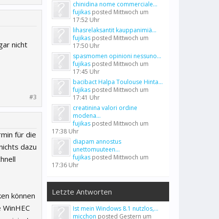
chinidina nome commerciale...
fujikas
posted
Mittwoch um
17:52 Uhr
lihasrelaksantit kauppanimiä...
fujikas
posted
Mittwoch um
gar nicht
17:50 Uhr
spasmomen opinioni nessuno...
fujikas
posted
Mittwoch um
17:45 Uhr
bacibact Halpa Toulouse Hinta...
fujikas
posted
Mittwoch um
#3
17:41 Uhr
creatinina valori ordine
modena...
fujikas
posted
Mittwoch um
17:38 Uhr
min für die
diapam annostus
 nichts dazu
unettomuuteen...
fujikas
posted
Mittwoch um
hnell
17:36 Uhr
Letzte Antworten
nken können
ie WinHEC
Ist mein Windows 8.1 nutzlos,...
micchon
posted
Gestern um