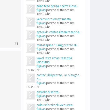
18:55 Uhr
sonnifero senza ricetta Dove...
fujikas
posted
Mittwoch um
18:50 Uhr
verenvuoto emättimestä...
fujikas
posted
Mittwoch um
18:49 Uhr
apteekki vantaa ilman reseptiä...
fujikas
posted
Mittwoch um
18:43 Uhr
#1
mirtazapina 15 mg prezzo di...
fujikas
posted
Mittwoch um
18:42 Uhr
vaxol Osta ilman reseptiä
laihdutus
fujikas
posted
Mittwoch um
18:36 Uhr
zantac 300 prezzo Ho bisogno
di...
fujikas
posted
Mittwoch um
18:35 Uhr
ansiolitici senza...
fujikas
posted
Mittwoch um
18:30 Uhr
coleus forskohlii Acquista...
fujikas
posted
Mittwoch um