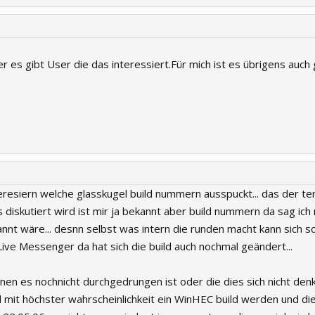
r es gibt User die das interessiert.Für mich ist es übrigens auch 
eresiern welche glasskugel build nummern ausspuckt... das der ter
s diskutiert wird ist mir ja bekannt aber build nummern da sag ich
nnt wäre... desnn selbst was intern die runden macht kann sich sc
ve Messenger da hat sich die build auch nochmal geändert...
enen es nochnicht durchgedrungen ist oder die dies sich nicht de
rd mit höchster wahrscheinlichkeit ein WinHEC build werden und d