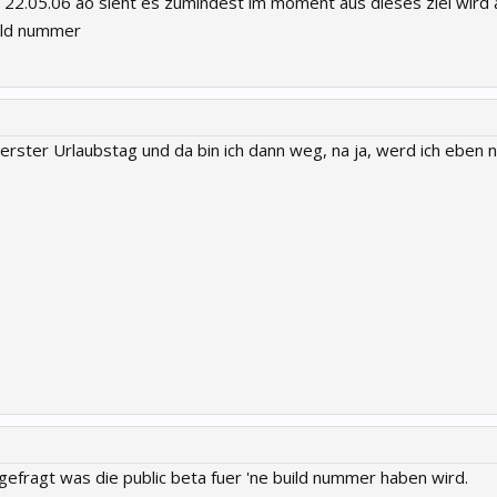
m 22.05.06 ao sieht es zumindest im moment aus dieses ziel wird a
uild nummer
 erster Urlaubstag und da bin ich dann weg, na ja, werd ich eben 
 gefragt was die public beta fuer 'ne build nummer haben wird.