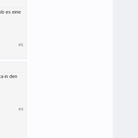
ob es eine
#8
ta in den
#9