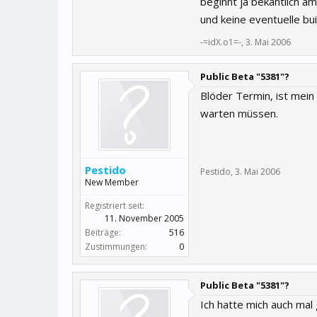
beginnt ja bekantlich a
und keine eventuelle b
-=idX.o1=-
,
3. Mai 2006
Public Beta "5381"?
Blöder Termin, ist mein
warten müssen.
Pestido
Pestido
,
3. Mai 2006
New Member
Registriert seit:
11. November 2005
Beiträge:
516
Zustimmungen:
0
Public Beta "5381"?
Ich hatte mich auch mal