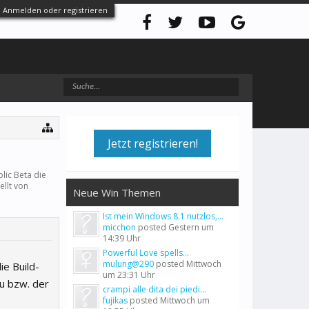
Anmelden oder registrieren
Jetzt registrieren!
lic Beta die
ellt von
Neue Win Themen
Ist mein Windows 8.1 nutzlos,...
micchon
posted
Gestern um
14:39 Uhr
Powerful Love spells...
mulung@290
posted
Mittwoch
ie Build-
um 23:31 Uhr
u bzw. der
crampi alle dita dei piedi...
fujikas
posted
Mittwoch um