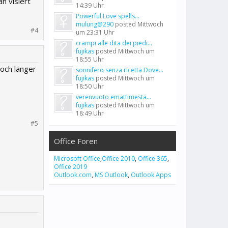
n visiert
14:39 Uhr
Powerful Love spells...
mulung@290
posted
Mittwoch
#4
um 23:31 Uhr
crampi alle dita dei piedi...
fujikas
posted
Mittwoch um
18:55 Uhr
noch länger
sonnifero senza ricetta Dove...
fujikas
posted
Mittwoch um
18:50 Uhr
verenvuoto emättimestä...
fujikas
posted
Mittwoch um
18:49 Uhr
#5
Office Foren
Microsoft Office
,
Office 2010
,
Office 365
,
Office 2019
Outlook.com
,
MS Outlook
,
Outlook Apps