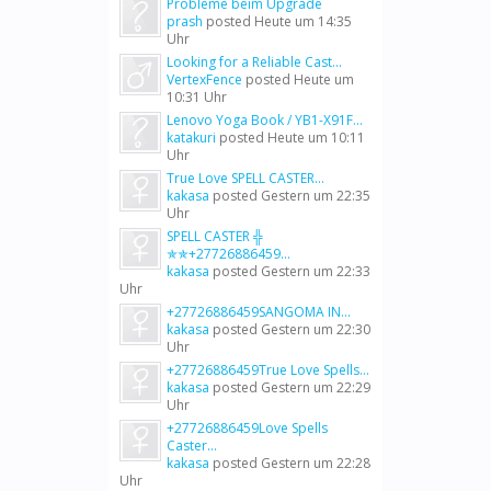
Probleme beim Upgrade
prash
posted
Heute um 14:35
Uhr
Looking for a Reliable Cast...
VertexFence
posted
Heute um
10:31 Uhr
Lenovo Yoga Book / YB1-X91F...
katakuri
posted
Heute um 10:11
Uhr
True Love SPELL CASTER...
kakasa
posted
Gestern um 22:35
Uhr
SPELL CASTER ╬
✯✯+27726886459...
kakasa
posted
Gestern um 22:33
Uhr
+27726886459SANGOMA IN...
kakasa
posted
Gestern um 22:30
Uhr
+27726886459True Love Spells...
kakasa
posted
Gestern um 22:29
Uhr
+27726886459Love Spells
Caster...
kakasa
posted
Gestern um 22:28
Uhr