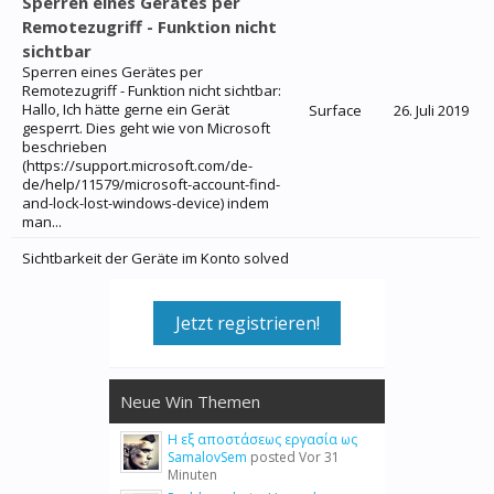
Sperren eines Gerätes per
Remotezugriff - Funktion nicht
sichtbar
Sperren eines Gerätes per
Remotezugriff - Funktion nicht sichtbar:
Hallo, Ich hätte gerne ein Gerät
Surface
26. Juli 2019
gesperrt. Dies geht wie von Microsoft
beschrieben
(https://support.microsoft.com/de-
de/help/11579/microsoft-account-find-
and-lock-lost-windows-device) indem
man...
Sichtbarkeit der Geräte im Konto solved
Jetzt registrieren!
Neue Win Themen
Η εξ αποστάσεως εργασία ως
SamalovSem
posted
Vor 31
Minuten