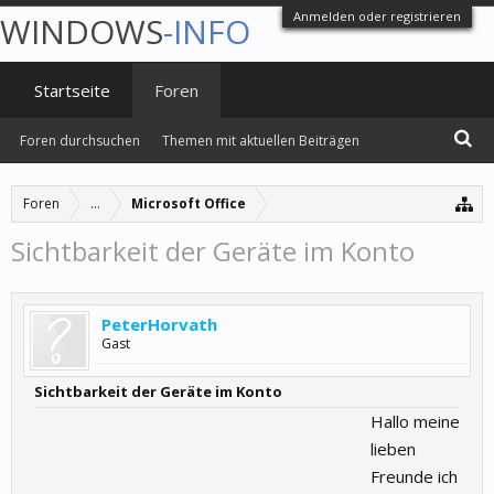
Anmelden oder registrieren
WINDOWS
-INFO
Startseite
Foren
Foren durchsuchen
Themen mit aktuellen Beiträgen
Foren
...
Microsoft Office
Sichtbarkeit der Geräte im Konto
PeterHorvath
Gast
Sichtbarkeit der Geräte im Konto
Hallo meine
lieben
Freunde ich