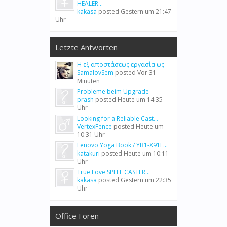
HEALER...
kakasa
posted
Gestern um 21:47
Uhr
Letzte Antworten
Η εξ αποστάσεως εργασία ως
SamalovSem
posted
Vor 31
Minuten
Probleme beim Upgrade
prash
posted
Heute um 14:35
Uhr
Looking for a Reliable Cast...
VertexFence
posted
Heute um
10:31 Uhr
Lenovo Yoga Book / YB1-X91F...
katakuri
posted
Heute um 10:11
Uhr
True Love SPELL CASTER...
kakasa
posted
Gestern um 22:35
Uhr
Office Foren