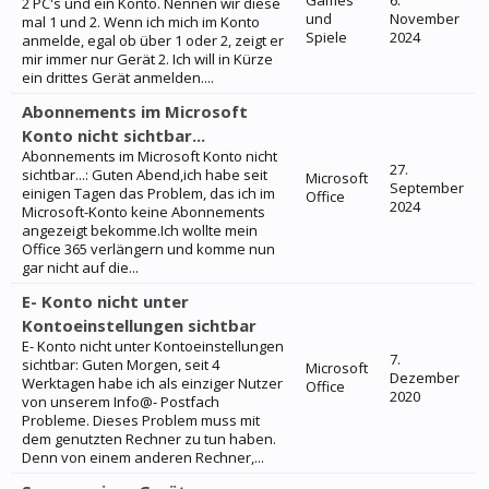
Games
6.
2 PC's und ein Konto. Nennen wir diese
und
November
mal 1 und 2. Wenn ich mich im Konto
Spiele
2024
anmelde, egal ob über 1 oder 2, zeigt er
mir immer nur Gerät 2. Ich will in Kürze
ein drittes Gerät anmelden....
Abonnements im Microsoft
Konto nicht sichtbar...
Abonnements im Microsoft Konto nicht
27.
sichtbar...: Guten Abend,ich habe seit
Microsoft
September
einigen Tagen das Problem, das ich im
Office
2024
Microsoft-Konto keine Abonnements
angezeigt bekomme.Ich wollte mein
Office 365 verlängern und komme nun
gar nicht auf die...
E- Konto nicht unter
Kontoeinstellungen sichtbar
E- Konto nicht unter Kontoeinstellungen
7.
sichtbar: Guten Morgen, seit 4
Microsoft
Dezember
Werktagen habe ich als einziger Nutzer
Office
2020
von unserem Info@- Postfach
Probleme. Dieses Problem muss mit
dem genutzten Rechner zu tun haben.
Denn von einem anderen Rechner,...