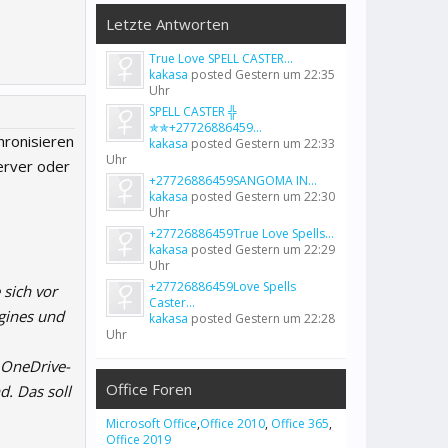
Letzte Antworten
True Love SPELL CASTER...
kakasa
posted
Gestern um 22:35
Uhr
SPELL CASTER ╬
✯✯+27726886459...
hronisieren
kakasa
posted
Gestern um 22:33
Uhr
erver oder
+27726886459SANGOMA IN...
kakasa
posted
Gestern um 22:30
Uhr
+27726886459True Love Spells...
kakasa
posted
Gestern um 22:29
Uhr
+27726886459Love Spells
 sich vor
Caster...
gines und
kakasa
posted
Gestern um 22:28
Uhr
 OneDrive-
Office Foren
. Das soll
Microsoft Office
,
Office 2010
,
Office 365
,
Office 2019