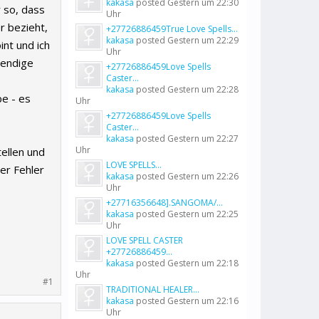
kakasa
posted
Gestern um 22:30
r so, dass
Uhr
r bezieht,
+27726886459True Love Spells...
kakasa
posted
Gestern um 22:29
nt und ich
Uhr
wendige
+27726886459Love Spells
Caster...
kakasa
posted
Gestern um 22:28
be - es
Uhr
+27726886459Love Spells
Caster...
kakasa
posted
Gestern um 22:27
Uhr
tellen und
LOVE SPELLS...
er Fehler
kakasa
posted
Gestern um 22:26
Uhr
+27716356648].SANGOMA/...
kakasa
posted
Gestern um 22:25
Uhr
LOVE SPELL CASTER
+27726886459...
kakasa
posted
Gestern um 22:18
Uhr
#1
TRADITIONAL HEALER...
kakasa
posted
Gestern um 22:16
Uhr