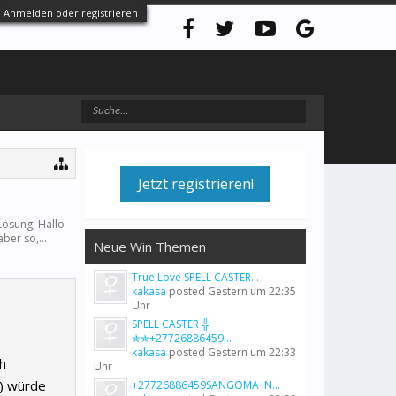
Anmelden oder registrieren
Jetzt registrieren!
Lösung; Hallo
ber so,...
Neue Win Themen
True Love SPELL CASTER...
kakasa
posted
Gestern um 22:35
Uhr
SPELL CASTER ╬
✯✯+27726886459...
kakasa
posted
Gestern um 22:33
h
Uhr
S) würde
+27726886459SANGOMA IN...