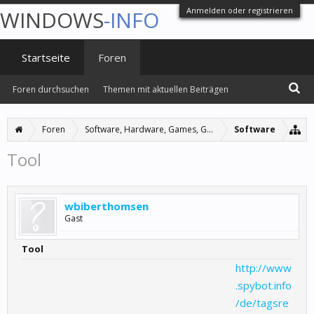
Anmelden oder registrieren
WINDOWS
-INFO
Startseite
Foren
Foren durchsuchen
Themen mit aktuellen Beiträgen
Foren
Software, Hardware, Games, Grafiken
Software
Tool
wbiberthomsen
Gast
Tool
http://www
.spybot.info
/de/tagsre