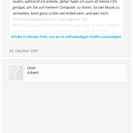
laufen, während ich arbeite, daher habe ich auch all meine CDs
gerippt, um Sie auf meinem Computer zu hören. So viel Musik zu
verwalten, kann ganz schön viel Arbeit sein, und was mich
letztlich dazu gebracht hat, mein eigenes Tag-
Verwaltungsprogramm zu schreiben, war, dass es keinen Tagger
gab, der mir ALLE Tag-Informationen auf einen Blick liefern
Klicke in dieses Feld, um es in vollständiger Größe anzuzeigen.
konnte oder mich ohne zu viel Geklicke alle Änderungen machen
ließ, die ich vornehmen wollte. Nehmen Sie dazu noch den
Wunsch, einige neue Sachen auszuprobieren wie Unicode,
20. Oktober 2007
virtuelle Bäume, Anwendungs-Scripting, und Sie haben
TagsRevisited, das über die Jahre zu etwas gewachsen ist, das
man veröffentlichen kann.
User
Advert