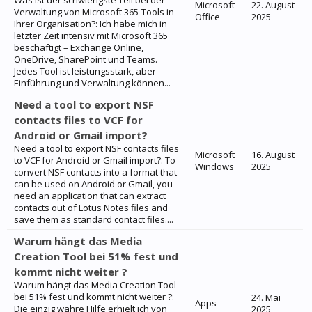
Was ist der schwierigste Teil bei der
Microsoft
22. August
Verwaltung von Microsoft 365-Tools in
Office
2025
Ihrer Organisation?: Ich habe mich in
letzter Zeit intensiv mit Microsoft 365
beschäftigt – Exchange Online,
OneDrive, SharePoint und Teams.
Jedes Tool ist leistungsstark, aber
Einführung und Verwaltung können...
Need a tool to export NSF
contacts files to VCF for
Android or Gmail import?
Need a tool to export NSF contacts files
Microsoft
16. August
to VCF for Android or Gmail import?: To
Windows
2025
convert NSF contacts into a format that
can be used on Android or Gmail, you
need an application that can extract
contacts out of Lotus Notes files and
save them as standard contact files....
Warum hängt das Media
Creation Tool bei 51% fest und
kommt nicht weiter ?
Warum hängt das Media Creation Tool
bei 51% fest und kommt nicht weiter ?:
24. Mai
Apps
Die einzig wahre Hilfe erhielt ich von
2025