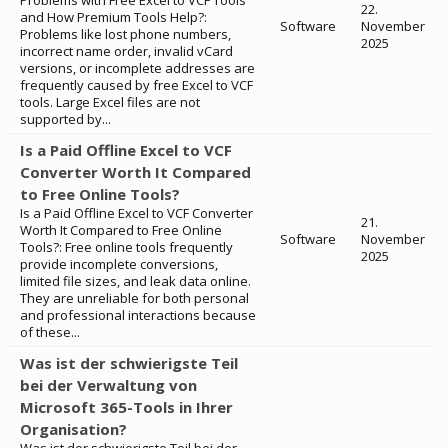
Problems with Free Excel to VCF Tools
22.
and How Premium Tools Help?:
Software
November
Problems like lost phone numbers,
2025
incorrect name order, invalid vCard
versions, or incomplete addresses are
frequently caused by free Excel to VCF
tools. Large Excel files are not
supported by...
Is a Paid Offline Excel to VCF
Converter Worth It Compared
to Free Online Tools?
Is a Paid Offline Excel to VCF Converter
21.
Worth It Compared to Free Online
Software
November
Tools?: Free online tools frequently
2025
provide incomplete conversions,
limited file sizes, and leak data online.
They are unreliable for both personal
and professional interactions because
of these...
Was ist der schwierigste Teil
bei der Verwaltung von
Microsoft 365-Tools in Ihrer
Organisation?