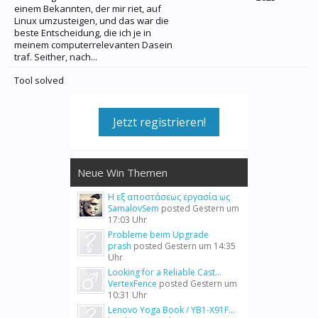
einem Bekannten, der mir riet, auf
Linux umzusteigen, und das war die
beste Entscheidung, die ich je in
meinem computerrelevanten Dasein
traf. Seither, nach...
Tool solved
Jetzt registrieren!
Neue Win Themen
Η εξ αποστάσεως εργασία ως
SamalovSem
posted
Gestern um
17:03 Uhr
Probleme beim Upgrade
prash
posted
Gestern um 14:35
Uhr
Looking for a Reliable Cast...
VertexFence
posted
Gestern um
10:31 Uhr
Lenovo Yoga Book / YB1-X91F...