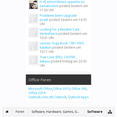
Η εξ αποστάσεως εργασία ως
SamalovSem
posted
Gestern um
17:03 Uhr
Probleme beim Upgrade
prash
posted
Gestern um 14:35
Uhr
Looking for a Reliable Cast...
VertexFence
posted
Gestern um
10:31 Uhr
Lenovo Yoga Book / YB1-X91F...
katakuri
posted
Gestern um
10:11 Uhr
True Love SPELL CASTER...
kakasa
posted
Freitag um 22:35
Uhr
Office Foren
Microsoft Office
,
Office 2010
,
Office 365
,
Office 2019
Outlook.com
,
MS Outlook
,
Outlook Apps
Foren
Software, Hardware, Games, Grafiken
Software