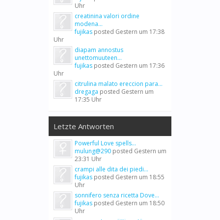
Uhr
creatinina valori ordine
modena...
fujikas
posted
Gestern um 17:38
Uhr
diapam annostus
unettomuuteen...
fujikas
posted
Gestern um 17:36
Uhr
citrulina malato ereccion para...
dregaga
posted
Gestern um
17:35 Uhr
Letzte Antworten
Powerful Love spells...
mulung@290
posted
Gestern um
23:31 Uhr
crampi alle dita dei piedi...
fujikas
posted
Gestern um 18:55
Uhr
sonnifero senza ricetta Dove...
fujikas
posted
Gestern um 18:50
Uhr