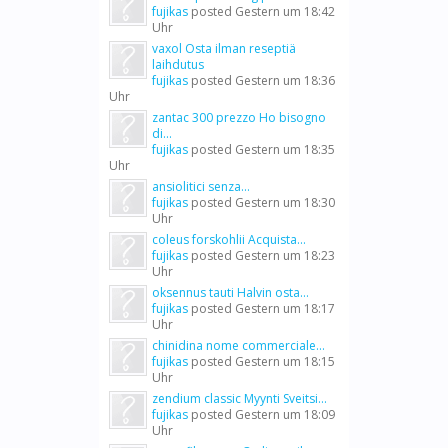
fujikas
posted
Gestern um 18:42
Uhr
vaxol Osta ilman reseptiä
laihdutus
fujikas
posted
Gestern um 18:36
Uhr
zantac 300 prezzo Ho bisogno
di...
fujikas
posted
Gestern um 18:35
Uhr
ansiolitici senza...
fujikas
posted
Gestern um 18:30
Uhr
coleus forskohlii Acquista...
fujikas
posted
Gestern um 18:23
Uhr
oksennus tauti Halvin osta...
fujikas
posted
Gestern um 18:17
Uhr
chinidina nome commerciale...
fujikas
posted
Gestern um 18:15
Uhr
zendium classic Myynti Sveitsi...
fujikas
posted
Gestern um 18:09
Uhr