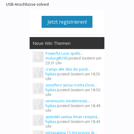
USB-Anschlüsse solved
Jetzt registrieren!
Neue Win Themen
Powerful Love spells...
mulung@290
posted
Gestern um
23:31 Uhr
crampi alle dita dei piedi...
fujikas
posted
Gestern um 18:55
Uhr
sonnifero senza ricetta Dove...
fujikas
posted
Gestern um 18:50
Uhr
verenvuoto emättimestä...
fujikas
posted
Gestern um 18:49
Uhr
apteekki vantaa ilman reseptiä...
fujikas
posted
Gestern um 18:43
Uhr
mirtazapina 15 mg prezzo di...