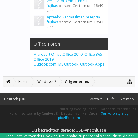
verenvuoto emättimestä...
fujikas
posted
Gestern um 18:49
Uhr
apteekki vantaa ilman reseptiä...
fujikas
posted
Gestern um 18:43
Uhr
Office Foren
Microsoft Office
,
Office 2010
,
Office 365
,
Office 2019
Outlook.com
,
MS Outlook
,
Outlook Apps
Foren
Windows 8
Allgemeines
Deutsch [Du]
Kontakt
Hilfe
Sitemap
Nutzungsbedingungen
Datenschutzerklärung
Forum software by XenForo
-
Deutsch von xenDach
|
XenForo style by
®
pixelExit.com
Du betrachtest gerade: USB-Anschlüsse
Diese Seite verwendet Cookies, um Inhalte zu personalisieren, diese deiner