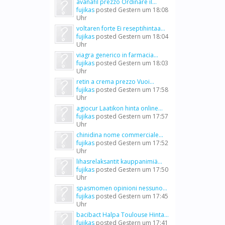
avanafil prezzo Ordinare il...
fujikas
posted
Gestern um 18:08
Uhr
voltaren forte Ei reseptihintaa...
fujikas
posted
Gestern um 18:04
Uhr
viagra generico in farmacia...
fujikas
posted
Gestern um 18:03
Uhr
retin a crema prezzo Vuoi...
fujikas
posted
Gestern um 17:58
Uhr
agiocur Laatikon hinta online...
fujikas
posted
Gestern um 17:57
Uhr
chinidina nome commerciale...
fujikas
posted
Gestern um 17:52
Uhr
lihasrelaksantit kauppanimiä...
fujikas
posted
Gestern um 17:50
Uhr
spasmomen opinioni nessuno...
fujikas
posted
Gestern um 17:45
Uhr
bacibact Halpa Toulouse Hinta...
fujikas
posted
Gestern um 17:41