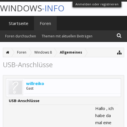
Anmelden oder registrieren
WINDOWS
-INFO
Startseite
Foren
Foren durchsuchen
Themen mit aktuellen Beiträgen
Foren
Windows 8
Allgemeines
USB-Anschlüsse
willreiko
Gast
USB-Anschlüsse
Hallo , ich
habe da
mal eine