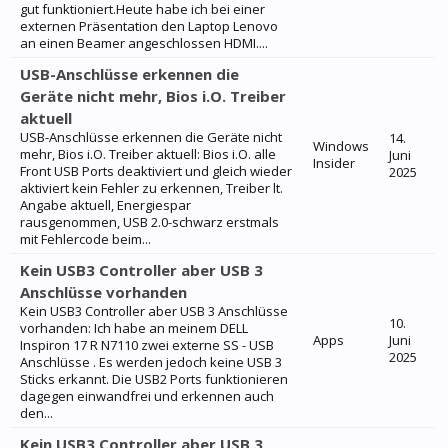
gut funktioniert.Heute habe ich bei einer
externen Präsentation den Laptop Lenovo
an einen Beamer angeschlossen HDMI....
USB-Anschlüsse erkennen die
Geräte nicht mehr, Bios i.O. Treiber
aktuell
USB-Anschlüsse erkennen die Geräte nicht
14.
Windows
mehr, Bios i.O. Treiber aktuell: Bios i.O. alle
Juni
Insider
Front USB Ports deaktiviert und gleich wieder
2025
aktiviert kein Fehler zu erkennen, Treiber lt.
Angabe aktuell, Energiespar
rausgenommen, USB 2.0-schwarz erstmals
mit Fehlercode beim...
Kein USB3 Controller aber USB 3
Anschlüsse vorhanden
Kein USB3 Controller aber USB 3 Anschlüsse
10.
vorhanden: Ich habe an meinem DELL
Apps
Juni
Inspiron 17 R N7110 zwei externe SS - USB
2025
Anschlüsse . Es werden jedoch keine USB 3
Sticks erkannt. Die USB2 Ports funktionieren
dagegen einwandfrei und erkennen auch
den...
Kein USB3 Controller aber USB 3