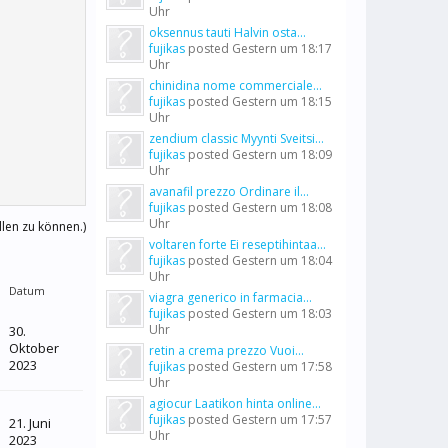
Uhr
oksennus tauti Halvin osta...
fujikas
posted
Gestern um 18:17
Uhr
chinidina nome commerciale...
fujikas
posted
Gestern um 18:15
Uhr
zendium classic Myynti Sveitsi...
fujikas
posted
Gestern um 18:09
Uhr
avanafil prezzo Ordinare il...
fujikas
posted
Gestern um 18:08
Uhr
llen zu können.)
voltaren forte Ei reseptihintaa...
fujikas
posted
Gestern um 18:04
Uhr
Datum
viagra generico in farmacia...
fujikas
posted
Gestern um 18:03
Uhr
30.
Oktober
retin a crema prezzo Vuoi...
2023
fujikas
posted
Gestern um 17:58
Uhr
agiocur Laatikon hinta online...
fujikas
posted
Gestern um 17:57
21. Juni
Uhr
2023