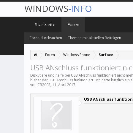
WINDOWS
-INFO
Startseite
Foren
Foren durchsuchen
Themen mit aktuellen Beiträgen
Foren
Windows Phone
Surface
USB ANschluss funktioniert ni
Diskutiere und helfe bei USB ANschluss funktioniert nicht me
bisher der USB Anschluss funktioniert.. Ich hatte kürzlich ei
von
CB2003
,
11. April 2017
.
USB ANschluss funktion