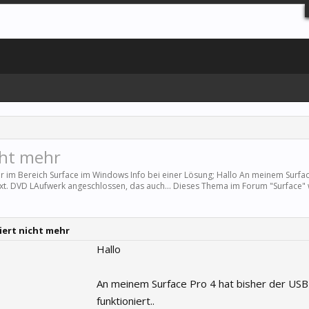
cht mehr
hr im Bereich
Surface
im Windows Info bei einer Lösung; Hallo An meinem Surfac
n ext. DVD LAufwerk angeschlossen, das auch... Dieses Thema im Forum "
Surface
"
iert nicht mehr
Hallo
An meinem Surface Pro 4 hat bisher der USB
funktioniert..