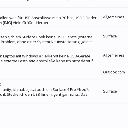
Allgemeines
ollen was für USB Anschlüsse mein PC hat, USB 3,0 oder
 [IMG] Viele Grüße - Herbert
Surface
ssen sich am Surface Book keine USB Geräte (externe
Problem, ohne einer System Neuinstallierung, gelöst...
Allgemeines
ein Laptop mit Windows 8.1 erkennt keine USB-Geräte
externe Festplatte anschließe kann ich nicht darauf...
Outlook.com
t
unity, ich habe jetzt auch ein Surface 4 Pro *freu*.
Surface
cht. Stecke ich den USB hinein, geht gar nichts. Das