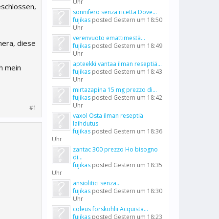
Uhr
eschlossen,
sonnifero senza ricetta Dove...
fujikas
posted
Gestern um 18:50
Uhr
verenvuoto emättimestä...
mera, diese
fujikas
posted
Gestern um 18:49
Uhr
apteekki vantaa ilman reseptiä...
ch mein
fujikas
posted
Gestern um 18:43
Uhr
mirtazapina 15 mg prezzo di...
fujikas
posted
Gestern um 18:42
Uhr
#1
vaxol Osta ilman reseptiä
laihdutus
fujikas
posted
Gestern um 18:36
Uhr
zantac 300 prezzo Ho bisogno
di...
fujikas
posted
Gestern um 18:35
Uhr
ansiolitici senza...
fujikas
posted
Gestern um 18:30
Uhr
coleus forskohlii Acquista...
fujikas
posted
Gestern um 18:23