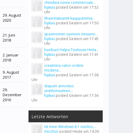
chinidina nome commerciale...
fujikas
posted
Gestern um 17:52
Uhr
29. August
lihasrelaksantit kauppanimiä...
2020
fujikas
posted
Gestern um 17:50
Uhr
spasmomen opinioni nessuno...
21. Juni
fujikas
posted
Gestern um 17:45
2018
Uhr
bacibact Halpa Toulouse Hinta...
fujikas
posted
Gestern um 17:41
2. Januar
Uhr
2018
creatinina valori ordine
modena...
9. August
fujikas
posted
Gestern um 17:38
2017
Uhr
diapam annostus
29.
unettomuuteen...
Dezember
fujikas
posted
Gestern um 17:36
2016
Uhr
Letzte Antworten
Ist mein Windows 8.1 nutzlos,...
micchon
posted
Heute um 14:39