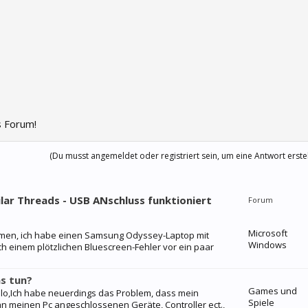
 Forum!
(Du musst angemeldet oder registriert sein, um eine Antwort erste
ilar Threads - USB ANschluss funktioniert
Forum
Microsoft
mmen, ich habe einen Samsung Odyssey-Laptop mit
Windows
h einem plötzlichen Bluescreen-Fehler vor ein paar
as tun?
Games und
llo,Ich habe neuerdings das Problem, dass mein
Spiele
an meinen Pc angeschlossenen Geräte, Controller ect.,