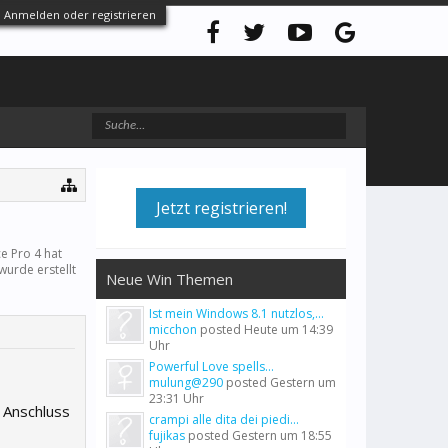
Anmelden oder registrieren
Jetzt registrieren!
e Pro 4 hat
 wurde erstellt
Neue Win Themen
Ist mein Windows 8.1 nutzlos,...
micchon
posted
Heute um 14:39
Uhr
Powerful Love spells...
mulung@290
posted
Gestern um
23:31 Uhr
 Anschluss
crampi alle dita dei piedi...
fujikas
posted
Gestern um 18:55