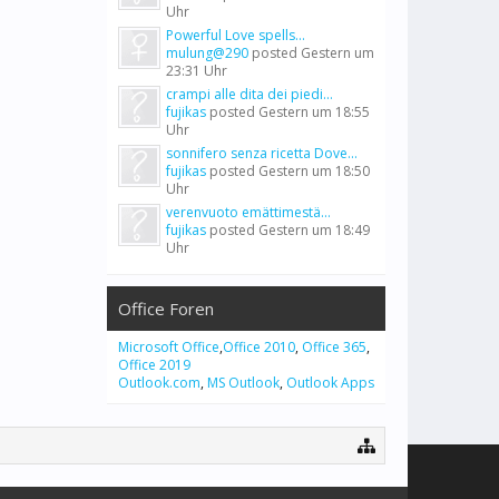
Uhr
Powerful Love spells...
mulung@290
posted
Gestern um
23:31 Uhr
crampi alle dita dei piedi...
fujikas
posted
Gestern um 18:55
Uhr
sonnifero senza ricetta Dove...
fujikas
posted
Gestern um 18:50
Uhr
verenvuoto emättimestä...
fujikas
posted
Gestern um 18:49
Uhr
Office Foren
Microsoft Office
,
Office 2010
,
Office 365
,
Office 2019
Outlook.com
,
MS Outlook
,
Outlook Apps