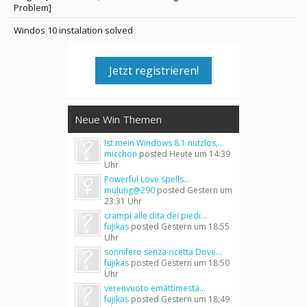
Problem]
Windos 10 instalation solved
Jetzt registrieren!
Neue Win Themen
Ist mein Windows 8.1 nutzlos,...
micchon
posted
Heute um 14:39
Uhr
Powerful Love spells...
mulung@290
posted
Gestern um
23:31 Uhr
crampi alle dita dei piedi...
fujikas
posted
Gestern um 18:55
Uhr
sonnifero senza ricetta Dove...
fujikas
posted
Gestern um 18:50
Uhr
verenvuoto emättimestä...
fujikas
posted
Gestern um 18:49