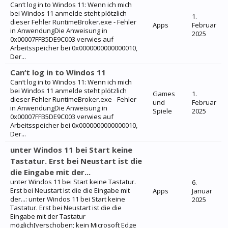
Can‘t log in to Windos 11: Wenn ich mich
bei Windos 11 anmelde steht plötzlich
1.
dieser Fehler RuntimeBroker.exe - Fehler
Apps
Februar
in AnwendungDie Anweisung in
2025
0x00007FFB5DE9C003 verwies auf
Arbeitsspeicher bei 0x0000000000000010,
Der...
Can‘t log in to Windos 11
Can‘t log in to Windos 11: Wenn ich mich
bei Windos 11 anmelde steht plötzlich
Games
1.
dieser Fehler RuntimeBroker.exe - Fehler
und
Februar
in AnwendungDie Anweisung in
Spiele
2025
0x00007FFB5DE9C003 verwies auf
Arbeitsspeicher bei 0x0000000000000010,
Der...
unter Windos 11 bei Start keine
Tastatur. Erst bei Neustart ist die
die Eingabe mit der...
unter Windos 11 bei Start keine Tastatur.
6.
Erst bei Neustart ist die die Eingabe mit
Apps
Januar
der...: unter Windos 11 bei Start keine
2025
Tastatur. Erst bei Neustart ist die die
Eingabe mit der Tastatur
möglich[verschoben; kein Microsoft Edge