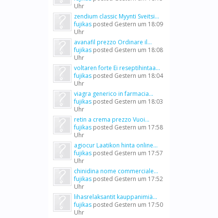
Uhr
zendium classic Myynti Sveitsi...
fujikas
posted
Gestern um 18:09
Uhr
avanafil prezzo Ordinare il...
fujikas
posted
Gestern um 18:08
Uhr
voltaren forte Ei reseptihintaa...
fujikas
posted
Gestern um 18:04
Uhr
viagra generico in farmacia...
fujikas
posted
Gestern um 18:03
Uhr
retin a crema prezzo Vuoi...
fujikas
posted
Gestern um 17:58
Uhr
agiocur Laatikon hinta online...
fujikas
posted
Gestern um 17:57
Uhr
chinidina nome commerciale...
fujikas
posted
Gestern um 17:52
Uhr
lihasrelaksantit kauppanimiä...
fujikas
posted
Gestern um 17:50
Uhr