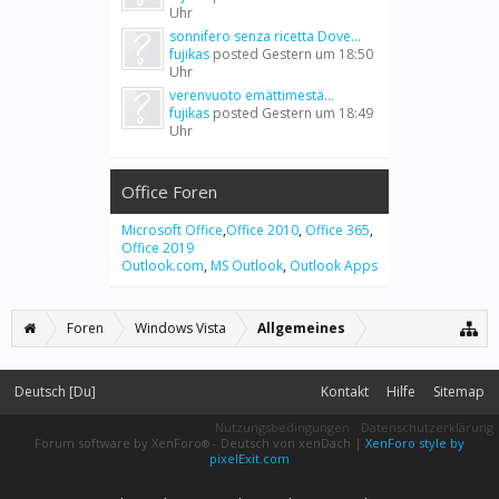
Uhr
sonnifero senza ricetta Dove...
fujikas
posted
Gestern um 18:50
Uhr
verenvuoto emättimestä...
fujikas
posted
Gestern um 18:49
Uhr
Office Foren
Microsoft Office
,
Office 2010
,
Office 365
,
Office 2019
Outlook.com
,
MS Outlook
,
Outlook Apps
Foren
Windows Vista
Allgemeines
Deutsch [Du]
Kontakt
Hilfe
Sitemap
Nutzungsbedingungen
Datenschutzerklärung
Forum software by XenForo
-
Deutsch von xenDach
|
XenForo style by
®
pixelExit.com