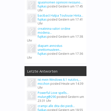
spasmomen opinioni nessuno...
fujikas
posted
Gestern um 17:45
Uhr
bacibact Halpa Toulouse Hinta...
fujikas
posted
Gestern um 17:41
Uhr
creatinina valori ordine
modena...
fujikas
posted
Gestern um 17:38
Uhr
diapam annostus
unettomuuteen...
fujikas
posted
Gestern um 17:36
Uhr
Letzte Antworten
Ist mein Windows 8.1 nutzlos,...
micchon
posted
Heute um 14:39
Uhr
Powerful Love spells...
mulung@290
posted
Gestern um
23:31 Uhr
crampi alle dita dei piedi...
fujikas
posted
Gestern um 18:55