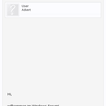
User
Advert
Hi,
willkommen im Windows Forum!