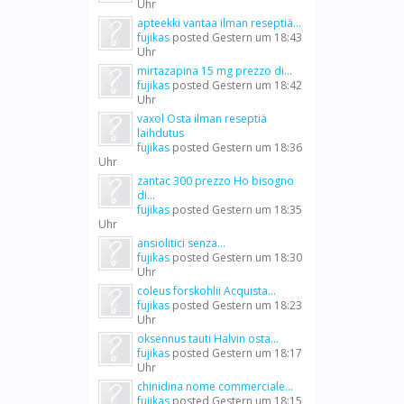
Uhr
apteekki vantaa ilman reseptiä...
fujikas
posted
Gestern um 18:43
Uhr
mirtazapina 15 mg prezzo di...
fujikas
posted
Gestern um 18:42
Uhr
vaxol Osta ilman reseptiä
laihdutus
fujikas
posted
Gestern um 18:36
Uhr
zantac 300 prezzo Ho bisogno
di...
fujikas
posted
Gestern um 18:35
Uhr
ansiolitici senza...
fujikas
posted
Gestern um 18:30
Uhr
coleus forskohlii Acquista...
fujikas
posted
Gestern um 18:23
Uhr
oksennus tauti Halvin osta...
fujikas
posted
Gestern um 18:17
Uhr
chinidina nome commerciale...
fujikas
posted
Gestern um 18:15