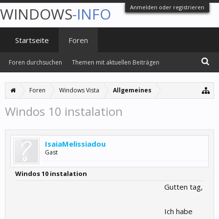
Anmelden oder registrieren
WINDOWS
-INFO
Startseite
Foren
Foren durchsuchen
Themen mit aktuellen Beiträgen
Foren
Windows Vista
Allgemeines
Windos 10 instalation
IsaiaMelissiadou
Gast
Windos 10 instalation
Gutten tag,
Ich habe