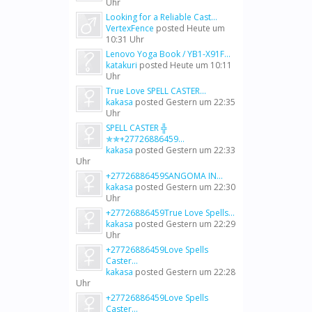
Uhr
Looking for a Reliable Cast...
VertexFence
posted
Heute um
10:31 Uhr
Lenovo Yoga Book / YB1-X91F...
katakuri
posted
Heute um 10:11
Uhr
True Love SPELL CASTER...
kakasa
posted
Gestern um 22:35
Uhr
SPELL CASTER ╬
✯✯+27726886459...
kakasa
posted
Gestern um 22:33
Uhr
+27726886459SANGOMA IN...
kakasa
posted
Gestern um 22:30
Uhr
+27726886459True Love Spells...
kakasa
posted
Gestern um 22:29
Uhr
+27726886459Love Spells
Caster...
kakasa
posted
Gestern um 22:28
Uhr
+27726886459Love Spells
Caster...