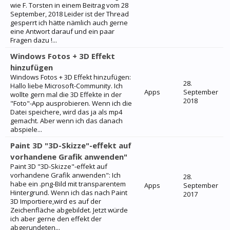
wie F. Torsten in einem Beitrag vom 28
September, 2018 Leider ist der Thread
gesperrt ich hätte nämlich auch gerne
eine Antwort darauf und ein paar
Fragen dazu !...
Windows Fotos + 3D Effekt
hinzufügen
Windows Fotos + 3D Effekt hinzufügen:
28.
Hallo liebe Microsoft-Community. Ich
Apps
September
wollte gern mal die 3D Effekte in der
2018
"Foto"-App ausprobieren. Wenn ich die
Datei speichere, wird das ja als mp4
gemacht. Aber wenn ich das danach
abspiele...
Paint 3D "3D-Skizze"-effekt auf
vorhandene Grafik anwenden"
Paint 3D "3D-Skizze"-effekt auf
vorhandene Grafik anwenden": Ich
28.
habe ein .png-Bild mit transparentem
Apps
September
Hintergrund. Wenn ich das nach Paint
2017
3D Importiere,wird es auf der
Zeichenfläche abgebildet. Jetzt würde
ich aber gerne den effekt der
abgerundeten...