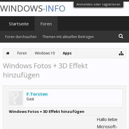
Anmelden oder registrieren
WINDOWS
-INFO
Startseite
Foren
Foren durchsuchen
Themen mit aktuellen Beiträgen
Foren
Windows 10
Apps
Windows Fotos + 3D Effekt
hinzufügen
F.Torsten
Gast
Windows Fotos + 3D Effekt hinzufügen
Hallo liebe
Microsoft-