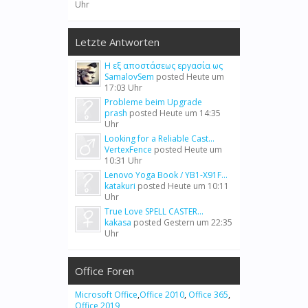
Uhr
Letzte Antworten
Η εξ αποστάσεως εργασία ως
SamalovSem
posted
Heute um
17:03 Uhr
Probleme beim Upgrade
prash
posted
Heute um 14:35
Uhr
Looking for a Reliable Cast...
VertexFence
posted
Heute um
10:31 Uhr
Lenovo Yoga Book / YB1-X91F...
katakuri
posted
Heute um 10:11
Uhr
True Love SPELL CASTER...
kakasa
posted
Gestern um 22:35
Uhr
Office Foren
Microsoft Office
,
Office 2010
,
Office 365
,
Office 2019