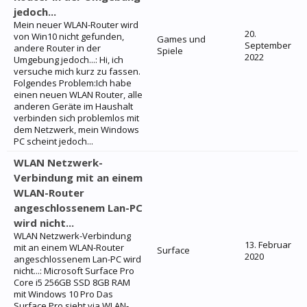
jedoch...
Mein neuer WLAN-Router wird
20.
von Win10 nicht gefunden,
Games und
September
andere Router in der
Spiele
2022
Umgebung jedoch...: Hi, ich
versuche mich kurz zu fassen.
Folgendes Problem:Ich habe
einen neuen WLAN Router, alle
anderen Geräte im Haushalt
verbinden sich problemlos mit
dem Netzwerk, mein Windows
PC scheint jedoch...
WLAN Netzwerk-
Verbindung mit an einem
WLAN-Router
angeschlossenem Lan-PC
wird nicht...
WLAN Netzwerk-Verbindung
13. Februar
mit an einem WLAN-Router
Surface
2020
angeschlossenem Lan-PC wird
nicht...: Microsoft Surface Pro
Core i5 256GB SSD 8GB RAM
mit Windows 10 Pro Das
Surface Pro sieht via WLAN-