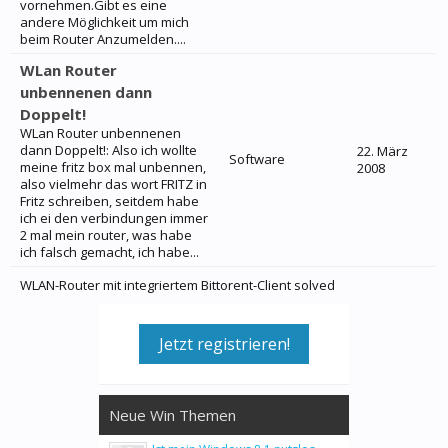
vornehmen.Gibt es eine
andere Möglichkeit um mich
beim Router Anzumelden....
WLan Router
unbennenen dann
Doppelt!
WLan Router unbennenen
dann Doppelt!: Also ich wollte
22. März
Software
meine fritz box mal unbennen,
2008
also vielmehr das wort FRITZ in
Fritz schreiben, seitdem habe
ich ei den verbindungen immer
2 mal mein router, was habe
ich falsch gemacht, ich habe...
WLAN-Router mit integriertem Bittorent-Client solved
Jetzt registrieren!
Neue Win Themen