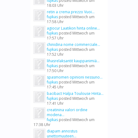
fujikas
posted
Mittwoch um
18:03 Uhr
retin a crema prezzo Vuoi...
fujikas
posted
Mittwoch um
17:58 Uhr
agiocur Laatikon hinta online...
fujikas
posted
Mittwoch um
17:57 Uhr
chinidina nome commerciale...
fujikas
posted
Mittwoch um
17:52 Uhr
lihasrelaksantit kauppanimiä...
fujikas
posted
Mittwoch um
17:50 Uhr
spasmomen opinioni nessuno...
fujikas
posted
Mittwoch um
17:45 Uhr
bacibact Halpa Toulouse Hinta...
fujikas
posted
Mittwoch um
17:41 Uhr
creatinina valori ordine
modena...
fujikas
posted
Mittwoch um
17:38 Uhr
diapam annostus
unettomuuteen...