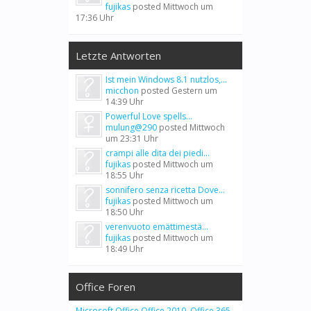
fujikas
posted
Mittwoch um
17:36 Uhr
Letzte Antworten
Ist mein Windows 8.1 nutzlos,...
micchon
posted
Gestern um
14:39 Uhr
Powerful Love spells...
mulung@290
posted
Mittwoch
um 23:31 Uhr
crampi alle dita dei piedi...
fujikas
posted
Mittwoch um
18:55 Uhr
sonnifero senza ricetta Dove...
fujikas
posted
Mittwoch um
18:50 Uhr
verenvuoto emättimestä...
fujikas
posted
Mittwoch um
18:49 Uhr
Office Foren
Microsoft Office
,
Office 2010
,
Office 365
,