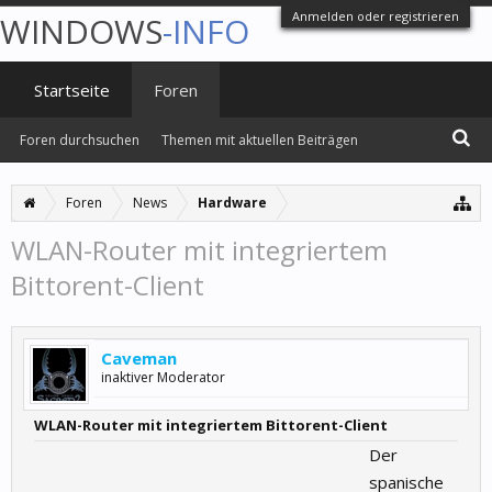
Anmelden oder registrieren
WINDOWS
-INFO
Startseite
Foren
Foren durchsuchen
Themen mit aktuellen Beiträgen
Foren
News
Hardware
WLAN-Router mit integriertem
Bittorent-Client
Caveman
inaktiver Moderator
WLAN-Router mit integriertem Bittorent-Client
Der
spanische