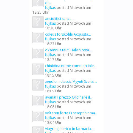
di...
fujikas
posted
Mittwoch um
18:35 Uhr
ansiolitici senza...
fujikas
posted
Mittwoch um
18:30 Uhr
coleus forskohlii Acquista...
fujikas
posted
Mittwoch um
18:23 Uhr
oksennus tauti Halvin osta...
fujikas
posted
Mittwoch um
18:17 Uhr
chinidina nome commerciale...
fujikas
posted
Mittwoch um
18:15 Uhr
zendium classic Myynti Sveitsi...
fujikas
posted
Mittwoch um
18:09 Uhr
avanafil prezzo Ordinare il...
fujikas
posted
Mittwoch um
18:08 Uhr
voltaren forte Ei reseptihintaa...
fujikas
posted
Mittwoch um
18:04 Uhr
viagra generico in farmacia...