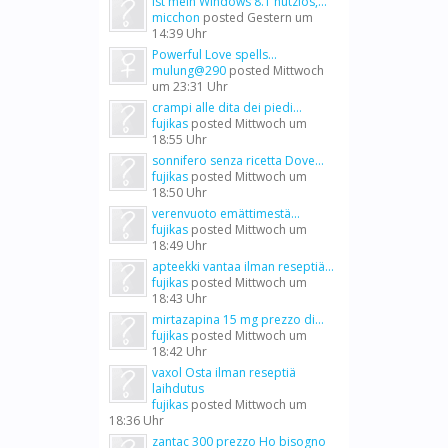
Ist mein Windows 8.1 nutzlos,...
micchon
posted
Gestern um
14:39 Uhr
Powerful Love spells...
mulung@290
posted
Mittwoch
um 23:31 Uhr
crampi alle dita dei piedi...
fujikas
posted
Mittwoch um
18:55 Uhr
sonnifero senza ricetta Dove...
fujikas
posted
Mittwoch um
18:50 Uhr
verenvuoto emättimestä...
fujikas
posted
Mittwoch um
18:49 Uhr
apteekki vantaa ilman reseptiä...
fujikas
posted
Mittwoch um
18:43 Uhr
mirtazapina 15 mg prezzo di...
fujikas
posted
Mittwoch um
18:42 Uhr
vaxol Osta ilman reseptiä
laihdutus
fujikas
posted
Mittwoch um
18:36 Uhr
zantac 300 prezzo Ho bisogno