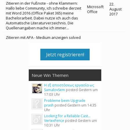
Zitieren in der Fußnote - ohne Klammern:
22.
Microsoft
Hallo liebe Community, ich schreibe derzeit
August
Office
mit Word 2016 (Office Paket 365) meine
2017
Bachelorarbeit. Dabei nutze ich auch das
Automatische Literaturverzeichnis. Die
Quellenangaben mache ich immer...
Zitieren mit APA - Medium anzeigen solved
Jetzt registrieren!
Neue Win Themen
Η εξ αποστάσεως εργασία ως
SamalovSem
posted
Gestern um
17:03 Uhr
Probleme beim Upgrade
prash
posted
Gestern um 14:35
Uhr
Looking for a Reliable Cast...
VertexFence
posted
Gestern um
10:31 Uhr