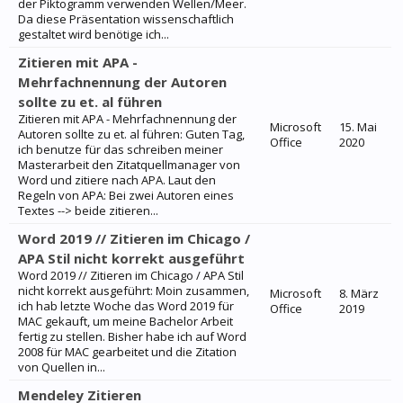
der Piktogramm verwenden Wellen/Meer.
Da diese Präsentation wissenschaftlich
gestaltet wird benötige ich...
Zitieren mit APA -
Mehrfachnennung der Autoren
sollte zu et. al führen
Zitieren mit APA - Mehrfachnennung der
Microsoft
15. Mai
Autoren sollte zu et. al führen: Guten Tag,
Office
2020
ich benutze für das schreiben meiner
Masterarbeit den Zitatquellmanager von
Word und zitiere nach APA. Laut den
Regeln von APA: Bei zwei Autoren eines
Textes --> beide zitieren...
Word 2019 // Zitieren im Chicago /
APA Stil nicht korrekt ausgeführt
Word 2019 // Zitieren im Chicago / APA Stil
nicht korrekt ausgeführt: Moin zusammen,
Microsoft
8. März
ich hab letzte Woche das Word 2019 für
Office
2019
MAC gekauft, um meine Bachelor Arbeit
fertig zu stellen. Bisher habe ich auf Word
2008 für MAC gearbeitet und die Zitation
von Quellen in...
Mendeley Zitieren