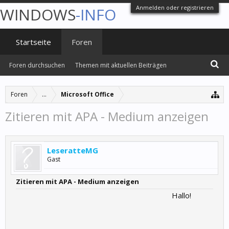
Anmelden oder registrieren
WINDOWS
-INFO
Startseite
Foren
Foren durchsuchen
Themen mit aktuellen Beiträgen
Foren
...
Microsoft Office
Zitieren mit APA - Medium anzeigen
LeseratteMG
Gast
Zitieren mit APA - Medium anzeigen
Hallo!