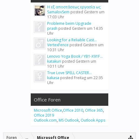
Η εξ αποστάσεως εργασία ως
SamalovSem
posted
Gestern um
17:03 Uhr
Probleme beim Upgrade
prash
posted
Gestern um 14:35
Uhr
Looking for a Reliable Cast...
VertexFence
posted
Gestern um
10:31 Uhr
Lenovo Yoga Book / YB1-X91F...
katakuri
posted
Gestern um
10:11 Uhr
True Love SPELL CASTER...
kakasa
posted
Freitag um 22:35
Uhr
Office Foren
Microsoft Office
,
Office 2010
,
Office 365
,
Office 2019
Outlook.com
,
MS Outlook
,
Outlook Apps
Foren
...
Microsoft Office