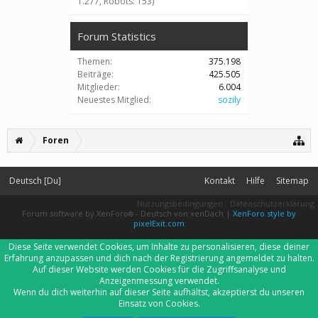
1.277, Robots: 153)
Forum Statistics
Themen:
375.198
Beiträge:
425.505
Mitglieder:
6.004
Neuestes Mitglied:
sozily
Foren
Deutsch [Du]
Kontakt
Hilfe
Sitemap
Nutzungsbedingungen
Datenschutzerklärung
Forum software by XenForo
-
Deutsch von xenDach
|
XenForo style by
®
pixelExit.com
Diese Seite verwendet Cookies, um Inhalte zu personalisieren, diese deiner
Erfahrung anzupassen und dich nach der Registrierung angemeldet zu halten.
Auf dieser Website werden Cookies für die Zugriffsanalyse und
Anzeigenmessung verwendet.
Wenn du dich weiterhin auf dieser Seite aufhältst, akzeptierst du unseren
Einsatz von Cookies.