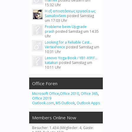
mamex
posted
Gestern um
15:32 Uhr
Η εξ αποστάσεως εργασία ως
SamalovSem
posted
Samstag
um 17:03 Uhr
Probleme beim Upgrade
prash
posted
Samstag um 14:35
Uhr
Looking for a Reliable Cast...
VertexFence
posted
Samstag um
10:31 Uhr
Lenovo Yoga Book / YB1-X91F...
katakuri
posted
Samstag um
10:11 Uhr
Office Foren
Microsoft Office
,
Office 2010
,
Office 365
,
Office 2019
Outlook.com
,
MS Outlook
,
Outlook Apps
Members Online Now
Besucher: 1.434 (Mitglieder: 4, Gäste: