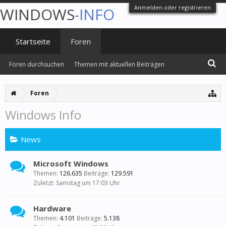
Anmelden oder registrieren
WINDOWS
-INFO
Startseite
Foren
Foren durchsuchen
Themen mit aktuellen Beiträgen
Foren
Windows Info
News
Microsoft Windows
Themen:
126.635
Beiträge:
129.591
Samstag um 17:03 Uhr
Hardware
Themen:
4.101
Beiträge:
5.138