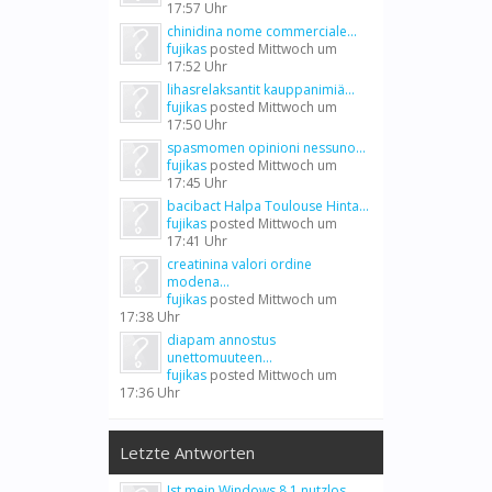
17:57 Uhr
chinidina nome commerciale...
fujikas
posted
Mittwoch um
17:52 Uhr
lihasrelaksantit kauppanimiä...
fujikas
posted
Mittwoch um
17:50 Uhr
spasmomen opinioni nessuno...
fujikas
posted
Mittwoch um
17:45 Uhr
bacibact Halpa Toulouse Hinta...
fujikas
posted
Mittwoch um
17:41 Uhr
creatinina valori ordine
modena...
fujikas
posted
Mittwoch um
17:38 Uhr
diapam annostus
unettomuuteen...
fujikas
posted
Mittwoch um
17:36 Uhr
Letzte Antworten
Ist mein Windows 8.1 nutzlos,...