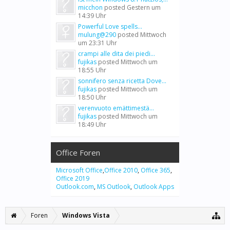
micchon
posted
Gestern um
14:39 Uhr
Powerful Love spells...
mulung@290
posted
Mittwoch
um 23:31 Uhr
crampi alle dita dei piedi...
fujikas
posted
Mittwoch um
18:55 Uhr
sonnifero senza ricetta Dove...
fujikas
posted
Mittwoch um
18:50 Uhr
verenvuoto emättimestä...
fujikas
posted
Mittwoch um
18:49 Uhr
Office Foren
Microsoft Office
,
Office 2010
,
Office 365
,
Office 2019
Outlook.com
,
MS Outlook
,
Outlook Apps
Foren
Windows Vista