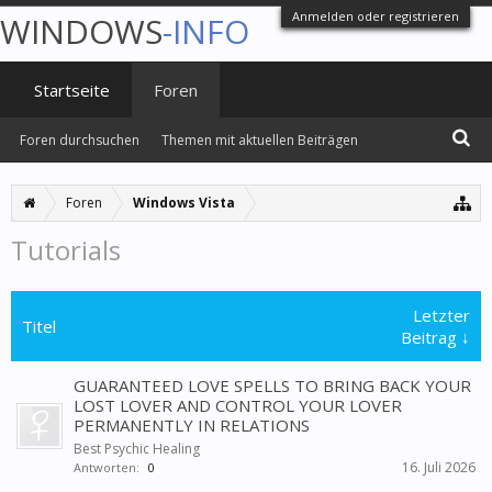
Anmelden oder registrieren
WINDOWS
-INFO
Startseite
Foren
Foren durchsuchen
Themen mit aktuellen Beiträgen
Foren
Windows Vista
Tutorials
Letzter
Titel
Beitrag ↓
GUARANTEED LOVE SPELLS TO BRING BACK YOUR
LOST LOVER AND CONTROL YOUR LOVER
PERMANENTLY IN RELATIONS
Best Psychic Healing
16. Juli 2026
Antworten:
0