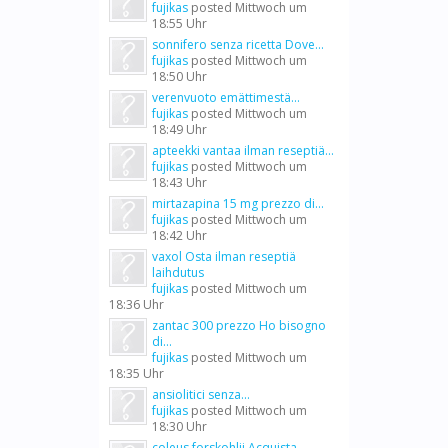
fujikas
posted
Mittwoch um
18:55 Uhr
sonnifero senza ricetta Dove...
fujikas
posted
Mittwoch um
18:50 Uhr
verenvuoto emättimestä...
fujikas
posted
Mittwoch um
18:49 Uhr
apteekki vantaa ilman reseptiä...
fujikas
posted
Mittwoch um
18:43 Uhr
mirtazapina 15 mg prezzo di...
fujikas
posted
Mittwoch um
18:42 Uhr
vaxol Osta ilman reseptiä
laihdutus
fujikas
posted
Mittwoch um
18:36 Uhr
zantac 300 prezzo Ho bisogno
di...
fujikas
posted
Mittwoch um
18:35 Uhr
ansiolitici senza...
fujikas
posted
Mittwoch um
18:30 Uhr
coleus forskohlii Acquista...