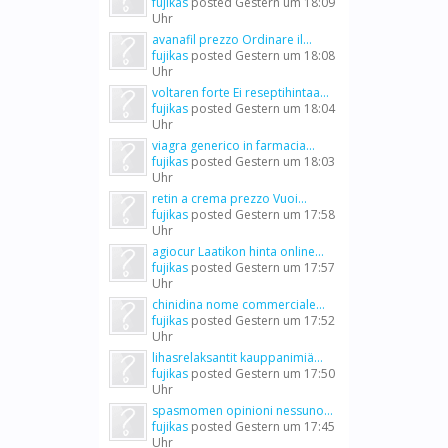
fujikas
posted
Gestern um 18:09
Uhr
avanafil prezzo Ordinare il...
fujikas
posted
Gestern um 18:08
Uhr
voltaren forte Ei reseptihintaa...
fujikas
posted
Gestern um 18:04
Uhr
viagra generico in farmacia...
fujikas
posted
Gestern um 18:03
Uhr
retin a crema prezzo Vuoi...
fujikas
posted
Gestern um 17:58
Uhr
agiocur Laatikon hinta online...
fujikas
posted
Gestern um 17:57
Uhr
chinidina nome commerciale...
fujikas
posted
Gestern um 17:52
Uhr
lihasrelaksantit kauppanimiä...
fujikas
posted
Gestern um 17:50
Uhr
spasmomen opinioni nessuno...
fujikas
posted
Gestern um 17:45
Uhr