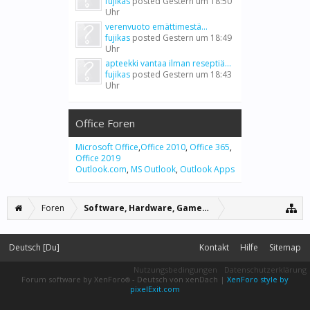
fujikas
posted
Gestern um 18:50
Uhr
verenvuoto emättimestä...
fujikas
posted
Gestern um 18:49
Uhr
apteekki vantaa ilman reseptiä...
fujikas
posted
Gestern um 18:43
Uhr
Office Foren
Microsoft Office
,
Office 2010
,
Office 365
,
Office 2019
Outlook.com
,
MS Outlook
,
Outlook Apps
Foren
Software, Hardware, Games, Grafiken
Deutsch [Du]
Kontakt
Hilfe
Sitemap
Nutzungsbedingungen
Datenschutzerklärung
Forum software by XenForo
-
Deutsch von xenDach
|
XenForo style by
®
pixelExit.com