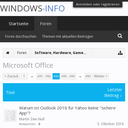
Anmelden oder registrieren
WINDOWS
-INFO
Startseite
Foren
Foren durchsuchen
Themen mit aktuellen Beiträgen
Foren
Software, Hardware, Games, Grafiken
Microsoft Office
< Zurück
1
←
→
Weiter >
4551
4552
4553
4554
4555
4560
Letzter
Titel
Beitrag ↓
Warum ist Outlook 2016 für Yahoo keine "sichere
App"?
Martin Zwo.Null
5. Oktober 2016
Antworten:
0