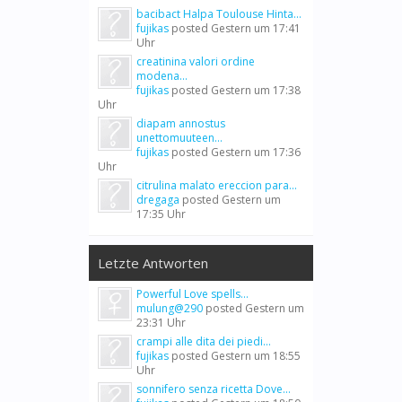
bacibact Halpa Toulouse Hinta...
fujikas
posted
Gestern um 17:41
Uhr
creatinina valori ordine
modena...
fujikas
posted
Gestern um 17:38
Uhr
diapam annostus
unettomuuteen...
fujikas
posted
Gestern um 17:36
Uhr
citrulina malato ereccion para...
dregaga
posted
Gestern um
17:35 Uhr
Letzte Antworten
Powerful Love spells...
mulung@290
posted
Gestern um
23:31 Uhr
crampi alle dita dei piedi...
fujikas
posted
Gestern um 18:55
Uhr
sonnifero senza ricetta Dove...