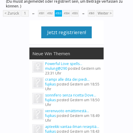
(Du musst angemeldet oder registriert sein, um Beiträge verfassen zu
können. )
< Zurück
1
←
→
Weiter >
4551
4552
4553
4554
4555
4560
Jetzt registrieren!
Neue Win Themen
Powerful Love spells...
mulung@290
posted
Gestern um
23:31 Uhr
crampi alle dita dei piedi...
fujikas
posted
Gestern um 18:55
Uhr
sonnifero senza ricetta Dove...
fujikas
posted
Gestern um 18:50
Uhr
verenvuoto emättimestä...
fujikas
posted
Gestern um 18:49
Uhr
apteekki vantaa ilman reseptiä...
fujikas
posted
Gestern um 18:43