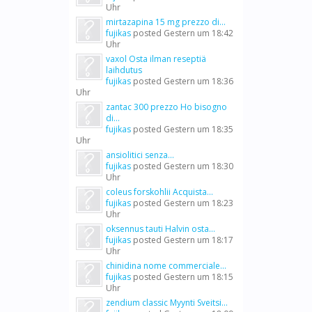
Uhr
mirtazapina 15 mg prezzo di...
fujikas
posted
Gestern um 18:42
Uhr
vaxol Osta ilman reseptiä
laihdutus
fujikas
posted
Gestern um 18:36
Uhr
zantac 300 prezzo Ho bisogno
di...
fujikas
posted
Gestern um 18:35
Uhr
ansiolitici senza...
fujikas
posted
Gestern um 18:30
Uhr
coleus forskohlii Acquista...
fujikas
posted
Gestern um 18:23
Uhr
oksennus tauti Halvin osta...
fujikas
posted
Gestern um 18:17
Uhr
chinidina nome commerciale...
fujikas
posted
Gestern um 18:15
Uhr
zendium classic Myynti Sveitsi...