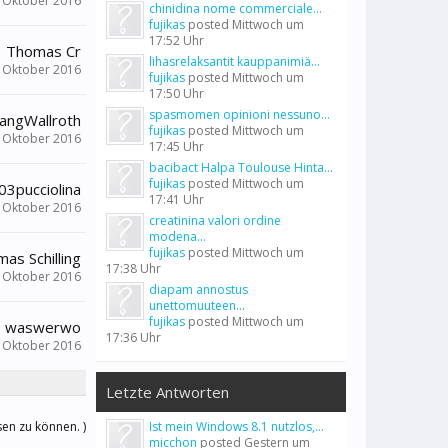
. Oktober 2016
chinidina nome commerciale...
fujikas
posted
Mittwoch um
17:52 Uhr
Thomas Cr
lihasrelaksantit kauppanimiä...
. Oktober 2016
fujikas
posted
Mittwoch um
17:50 Uhr
spasmomen opinioni nessuno...
angWallroth
fujikas
posted
Mittwoch um
. Oktober 2016
17:45 Uhr
bacibact Halpa Toulouse Hinta...
fujikas
posted
Mittwoch um
3pucciolina
17:41 Uhr
. Oktober 2016
creatinina valori ordine
modena...
fujikas
posted
Mittwoch um
as Schilling
17:38 Uhr
. Oktober 2016
diapam annostus
unettomuuteen...
fujikas
posted
Mittwoch um
waswerwo
17:36 Uhr
. Oktober 2016
Letzte Antworten
sen zu können. )
Ist mein Windows 8.1 nutzlos,...
micchon
posted
Gestern um