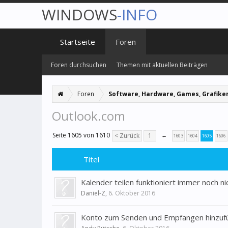
WINDOWS
-INFO
Startseite
Foren
Foren durchsuchen
Themen mit aktuellen Beiträgen
Foren
Software, Hardware, Games, Grafike
Outlook.com
Seite 1605 von 1610
< Zurück
1
←
1603
1604
1605
1606
Titel
Kalender teilen funktioniert immer noch n
Daniel-Z
,
6. Oktober 2016
Konto zum Senden und Empfangen hinzuf