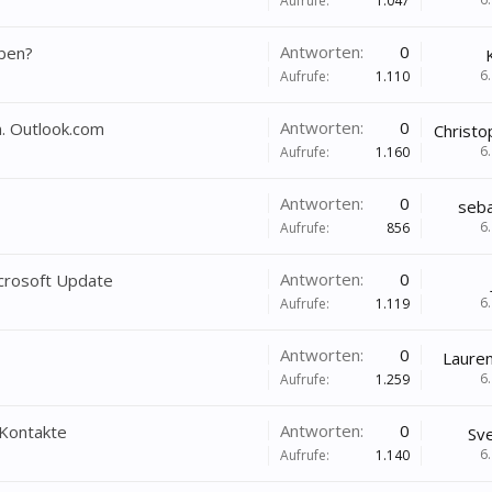
Aufrufe:
1.047
Antworten:
0
eben?
6
Aufrufe:
1.110
Antworten:
0
. Outlook.com
Christ
6
Aufrufe:
1.160
Antworten:
0
seba
6
Aufrufe:
856
Antworten:
0
crosoft Update
6
Aufrufe:
1.119
Antworten:
0
Laure
6
Aufrufe:
1.259
Antworten:
0
 Kontakte
Sv
6
Aufrufe:
1.140