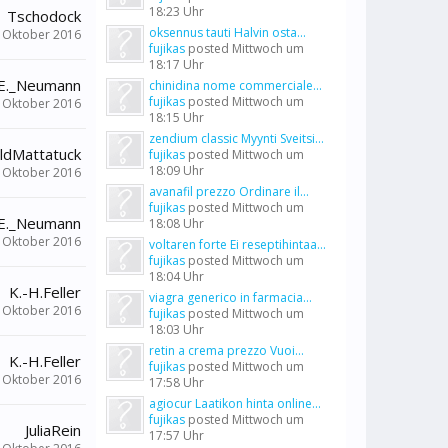
18:23 Uhr
Tschodock
oksennus tauti Halvin osta...
. Oktober 2016
fujikas
posted
Mittwoch um
18:17 Uhr
_E._Neumann
chinidina nome commerciale...
fujikas
posted
Mittwoch um
. Oktober 2016
18:15 Uhr
zendium classic Myynti Sveitsi...
eldMattatuck
fujikas
posted
Mittwoch um
18:09 Uhr
. Oktober 2016
avanafil prezzo Ordinare il...
fujikas
posted
Mittwoch um
_E._Neumann
18:08 Uhr
. Oktober 2016
voltaren forte Ei reseptihintaa...
fujikas
posted
Mittwoch um
18:04 Uhr
K.-H.Feller
viagra generico in farmacia...
. Oktober 2016
fujikas
posted
Mittwoch um
18:03 Uhr
retin a crema prezzo Vuoi...
K.-H.Feller
fujikas
posted
Mittwoch um
. Oktober 2016
17:58 Uhr
agiocur Laatikon hinta online...
fujikas
posted
Mittwoch um
JuliaRein
17:57 Uhr