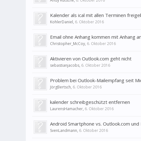
Andy Rütsche
,
6. Oktober 2016
Kalender als ical mit allen Terminen freig
KohlerDaniel
,
6. Oktober 2016
Email ohne Anhang kommen mit Anhang an
Christopher_McCoy
,
6. Oktober 2016
Aktivieren von Outlook.com geht nicht
sebastianjacobs
,
6. Oktober 2016
Problem bei Outlook-Mailempfang seit Mi
JörgBertsch
,
6. Oktober 2016
kalender schreibgeschützt entfernen
LaurensHamacher
,
6. Oktober 2016
Android Smartphone vs. Outlook.com und
SvenLandmann
,
6. Oktober 2016