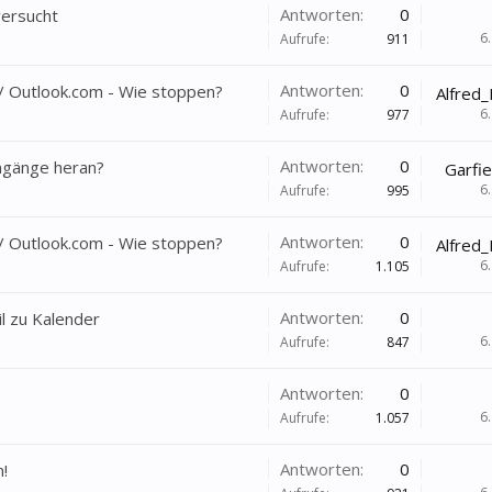
Antworten:
0
versucht
6
Aufrufe:
911
Antworten:
0
 Outlook.com - Wie stoppen?
Alfred
6
Aufrufe:
977
Antworten:
0
ingänge heran?
Garfi
6
Aufrufe:
995
Antworten:
0
 Outlook.com - Wie stoppen?
Alfred
6
Aufrufe:
1.105
Antworten:
0
l zu Kalender
6
Aufrufe:
847
Antworten:
0
6
Aufrufe:
1.057
Antworten:
0
!