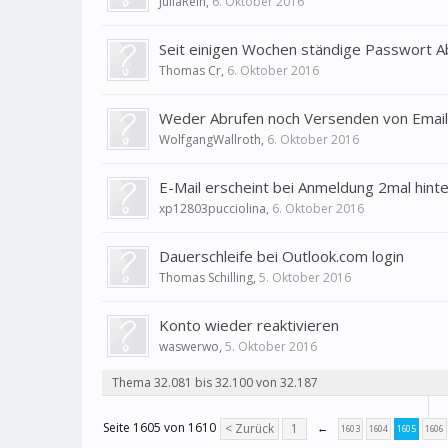
JuliaRein
,
6. Oktober 2016
Seit einigen Wochen ständige Passwort A
Thomas Cr
,
6. Oktober 2016
Weder Abrufen noch Versenden von Email
WolfgangWallroth
,
6. Oktober 2016
E-Mail erscheint bei Anmeldung 2mal hint
xp12803pucciolina
,
6. Oktober 2016
Dauerschleife bei Outlook.com login
Thomas Schilling
,
5. Oktober 2016
Konto wieder reaktivieren
waswerwo
,
5. Oktober 2016
Thema 32.081 bis 32.100 von 32.187
Seite 1605 von 1610
< Zurück
1
←
1603
1604
1605
1606