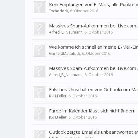
Kein Empfangen von E-Mails, alle Punkte 
Tschodock
,
6. Oktober 2016
Massives Spam-Aufkommen bei Live.com /
Alfred_E._Neumann
,
6. Oktober 2016
Wie komme ich schnell an meine E-Mail-E
GarfieldMattatuck
,
6. Oktober 2016
Massives Spam-Aufkommen bei Live.com /
Alfred_E._Neumann
,
6. Oktober 2016
Falsches Umschalten von Outlook.com Mai
K.-H.Feller
,
6. Oktober 2016
Farbe im Kalender lässt sich nicht ändern
K.-H.Feller
,
6. Oktober 2016
Outlook zeigte Email als unbeantwortet an