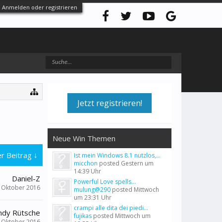
Anmelden oder registrieren
Jetzt registrieren!
Neue Win Themen
r Beitrag ↓
Ist mein Windows 8.1 nutzlos,...
micchon
posted
Gestern um
14:39 Uhr
Daniel-Z
Powerful Love spells...
. Oktober 2016
mulung@290
posted
Mittwoch
um 23:31 Uhr
crampi alle dita dei piedi...
ndy Rütsche
fujikas
posted
Mittwoch um
. Oktober 2016