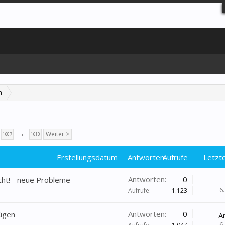
n
→
Weiter >
1607
1610
Erstellungsdatum
Antworten
Aufrufe
Letzte
Antworten:
0
icht! - neue Probleme
6
Aufrufe:
1.123
Antworten:
0
ügen
A
6