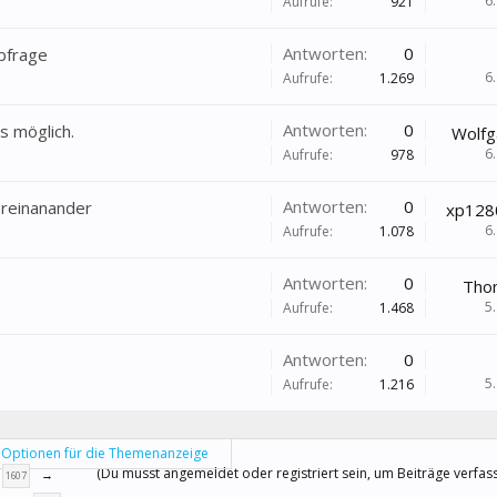
6
Aufrufe:
921
Antworten:
0
bfrage
6
Aufrufe:
1.269
Antworten:
0
s möglich.
Wolfg
6
Aufrufe:
978
Antworten:
0
ereinanander
xp1280
6
Aufrufe:
1.078
Antworten:
0
Thom
5
Aufrufe:
1.468
Antworten:
0
5
Aufrufe:
1.216
Optionen für die Themenanzeige
(Du musst angemeldet oder registriert sein, um Beiträge verfas
→
1607