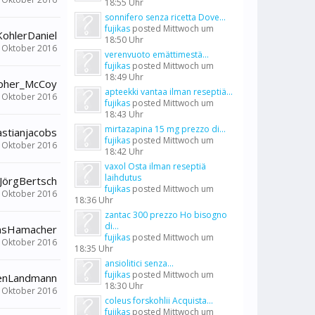
18:55 Uhr
sonnifero senza ricetta Dove...
fujikas
posted
Mittwoch um
KohlerDaniel
18:50 Uhr
. Oktober 2016
verenvuoto emättimestä...
fujikas
posted
Mittwoch um
18:49 Uhr
opher_McCoy
apteekki vantaa ilman reseptiä...
. Oktober 2016
fujikas
posted
Mittwoch um
18:43 Uhr
mirtazapina 15 mg prezzo di...
stianjacobs
fujikas
posted
Mittwoch um
. Oktober 2016
18:42 Uhr
vaxol Osta ilman reseptiä
laihdutus
JörgBertsch
fujikas
posted
Mittwoch um
. Oktober 2016
18:36 Uhr
zantac 300 prezzo Ho bisogno
di...
nsHamacher
fujikas
posted
Mittwoch um
. Oktober 2016
18:35 Uhr
ansiolitici senza...
fujikas
posted
Mittwoch um
enLandmann
18:30 Uhr
. Oktober 2016
coleus forskohlii Acquista...
fujikas
posted
Mittwoch um