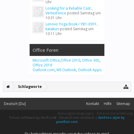
Uhr
Looking for a Reliable Cast...
VertexFence
posted
Samstag um
10:31 Uhr
Lenovo Yoga Book / YB1-X91F...
katakuri
posted
Samstag um
10:11 Uhr
Office Foren
Microsoft Office
,
Office 2010
,
Office 365
,
Office 2019
Outlook.com
,
MS Outlook
,
Outlook Apps
Schlagworte
Deutsch [Du]
Kontakt
Hilfe
Sitemap
Nutzungsbedingungen
Datenschutzerklärung
Forum software by XenForo
-
Deutsch von xenDach
|
XenForo style by
®
pixelExit.com
Du betrachtest gerade: youtube videos to mp3