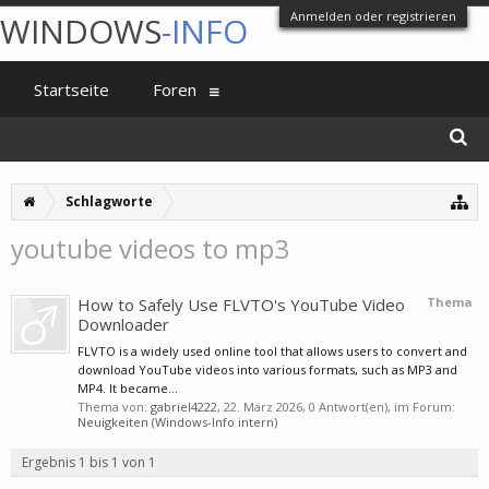
Anmelden oder registrieren
WINDOWS
-INFO
Startseite
Foren
Schlagworte
youtube videos to mp3
How to Safely Use FLVTO's YouTube Video
Thema
Downloader
FLVTO is a widely used online tool that allows users to convert and
download YouTube videos into various formats, such as MP3 and
MP4. It became...
Thema von:
gabriel4222
,
22. März 2026
, 0 Antwort(en), im Forum:
Neuigkeiten (Windows-Info intern)
Ergebnis 1 bis 1 von 1