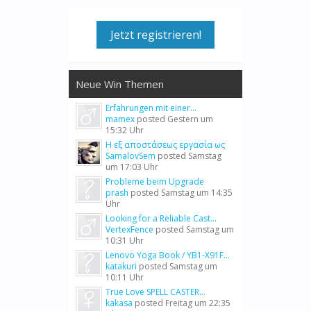
Jetzt registrieren!
Neue Win Themen
Erfahrungen mit einer...
mamex
posted
Gestern um
15:32 Uhr
Η εξ αποστάσεως εργασία ως
SamalovSem
posted
Samstag
um 17:03 Uhr
Probleme beim Upgrade
prash
posted
Samstag um 14:35
Uhr
Looking for a Reliable Cast...
VertexFence
posted
Samstag um
10:31 Uhr
Lenovo Yoga Book / YB1-X91F...
katakuri
posted
Samstag um
10:11 Uhr
True Love SPELL CASTER...
kakasa
posted
Freitag um 22:35