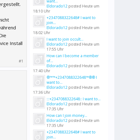
want...
rgestellt.
Eldorado12
posted
Heute um
18:10 Uhr
+2347088322648# I want to
nicht
join...
während
Eldorado12
posted
Heute um
18:02 Uhr
Die
I want to join occult...
ice Install
Eldorado12
posted
Heute um
17:55 Uhr
How can I become a member
of...
#1
Eldorado12
posted
Heute um
17:40 Uhr
®™™+2347088322648™®® I
want to...
Eldorado12
posted
Heute um
17:36 Uhr
:::+2347088322648:: I want to...
Eldorado12
posted
Heute um
17:35 Uhr
How can I join money...
Eldorado12
posted
Heute um
17:35 Uhr
+2347088322648# I want to
join...