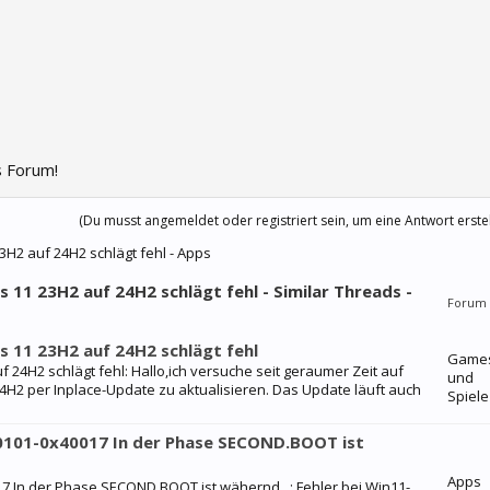
 Forum!
(Du musst angemeldet oder registriert sein, um eine Antwort erste
H2 auf 24H2 schlägt fehl - Apps
11 23H2 auf 24H2 schlägt fehl - Similar Threads -
Forum
 11 23H2 auf 24H2 schlägt fehl
Game
24H2 schlägt fehl: Hallo,ich versuche seit geraumer Zeit auf
und
H2 per Inplace-Update zu aktualisieren. Das Update läuft auch
Spiele
0101-0x40017 In der Phase SECOND.BOOT ist
Apps
7 In der Phase SECOND.BOOT ist wähernd...: Fehler bei Win11-