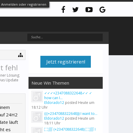
Anmelden oder registrieren
Jetzt registrieren!
 fehl
iner Lösung;
 Das Update
Neue Win Themen
✓✓✓+2347088322648✓✓ ✓
how can I...
Eldorado12
posted
Heute um
einem
18:12 Uhr
(((+2347088322648))) I want to...
auf 24H2
Eldorado12
posted
Heute um
ate läuft
18:11 Uhr
cht es
۝∭ (+2347088322648) ۝∭ I