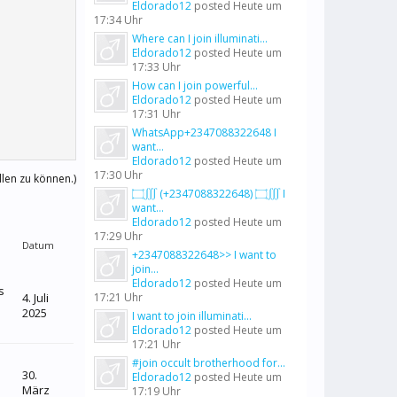
Eldorado12
posted
Heute um
17:34 Uhr
Where can I join illuminati...
Eldorado12
posted
Heute um
17:33 Uhr
How can I join powerful...
Eldorado12
posted
Heute um
17:31 Uhr
WhatsApp+2347088322648 I
want...
Eldorado12
posted
Heute um
17:30 Uhr
llen zu können.)
۝∭ (+2347088322648) ۝∭ I
want...
Eldorado12
posted
Heute um
17:29 Uhr
Datum
+2347088322648>> I want to
join...
Eldorado12
posted
Heute um
s
4. Juli
17:21 Uhr
2025
I want to join illuminati...
Eldorado12
posted
Heute um
17:21 Uhr
#join occult brotherhood for...
30.
Eldorado12
posted
Heute um
März
17:19 Uhr