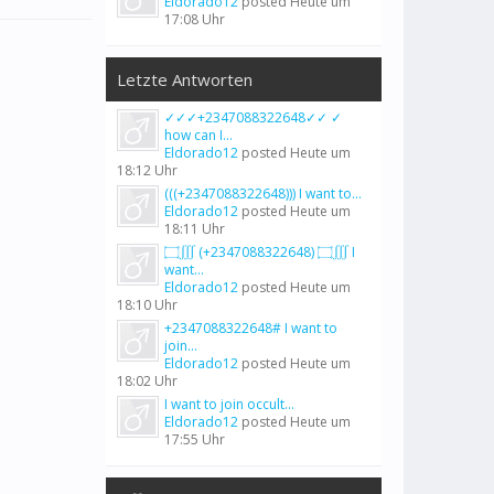
Eldorado12
posted
Heute um
17:08 Uhr
Letzte Antworten
✓✓✓+2347088322648✓✓ ✓
how can I...
Eldorado12
posted
Heute um
18:12 Uhr
(((+2347088322648))) I want to...
Eldorado12
posted
Heute um
18:11 Uhr
۝∭ (+2347088322648) ۝∭ I
want...
Eldorado12
posted
Heute um
18:10 Uhr
+2347088322648# I want to
join...
Eldorado12
posted
Heute um
18:02 Uhr
I want to join occult...
Eldorado12
posted
Heute um
17:55 Uhr