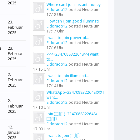
2025
Where can I join instant money...
Eldorado12
posted
Heute um
17:18 Uhr
How can I join good illuminati...
23.
Eldorado12
posted
Heute um
Februar
17:17 Uhr
2025
I want to join powerful...
Eldorado12
posted
Heute um
17:16 Uhr
s
23.
Februar
<<<+2347088322648>>I want
2025
to...
Eldorado12
posted
Heute um
17:15 Uhr
2.
I want to join illuminati...
Februar
Eldorado12
posted
Heute um
2025
17:14 Uhr
WhatsApp+2347088322648©© I
want...
s
2.
Eldorado12
posted
Heute um
Februar
17:10 Uhr
2025
Join ۝∭ (+2347088322648)
۝∭ I...
Eldorado12
posted
Heute um
12.
17:09 Uhr
Januar
I want to join ۝∭...
2025