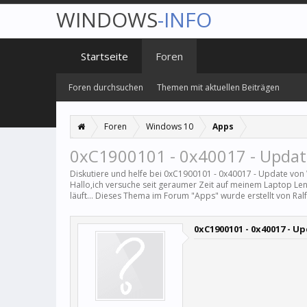
WINDOWS
-INFO
Startseite
Foren
Foren durchsuchen
Themen mit aktuellen Beiträgen
Foren
Windows 10
Apps
0xC1900101 - 0x40017 - Updat
Diskutiere und helfe bei 0xC1900101 - 0x40017 - Update von
Hallo,ich versuche seit geraumer Zeit auf meinem Laptop Le
läuft... Dieses Thema im Forum "
Apps
" wurde erstellt von
Ral
0xC1900101 - 0x40017 - U