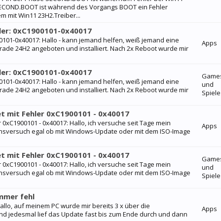
SECOND.BOOT ist während des Vorgangs BOOT ein Fehler
 mit Win11 23H2.Treiber...
ler: 0xC1900101-0x40017
101-0x40017: Hallo - kann jemand helfen, weiß jemand eine
Apps
ade 24H2 angeboten und installiert. Nach 2x Reboot wurde mir
ler: 0xC1900101-0x40017
Game
101-0x40017: Hallo - kann jemand helfen, weiß jemand eine
und
ade 24H2 angeboten und installiert. Nach 2x Reboot wurde mir
Spiele
 mit Fehler 0xC1900101 - 0x40017
0xC1900101 - 0x40017: Hallo, ich versuche seit Tage mein
Apps
onsversuch egal ob mit Windows-Update oder mit dem ISO-Image
 mit Fehler 0xC1900101 - 0x40017
Game
0xC1900101 - 0x40017: Hallo, ich versuche seit Tage mein
und
onsversuch egal ob mit Windows-Update oder mit dem ISO-Image
Spiele
mmer fehl
allo, auf meinem PC wurde mir bereits 3 x über die
Apps
d jedesmal lief das Update fast bis zum Ende durch und dann