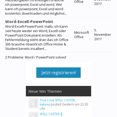
Hausaufgaben zu erledigen brauche
Office
2017
ich powerpoint, Excel und word. Wie
kann ich powerpoint, Excel und word
kostenlos downloaden und möglichst...
Word-Excell-PowerPoint
Word-Excell-PowerPoint: Hallo, ich kann
5.
seit heute weder ein Word, Excell oder
Microsoft
November
PowerPoint Dokument erstellen. Als
Office
2017
Fehlermeldung steht dran das ich Office
365 brauche obwohl ich Office Home &
Student bereits insalliert...
2 Probleme: Word / PowerPoint solved
Jetzt registrieren!
Neue Win Themen
True Love SPELL CASTER...
kakasa
posted
Gestern um 22:35
Uhr
SPELL CASTER ╬