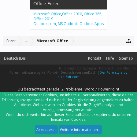
Office Foren
Microsoft Office
,
Office 2010
,
Office 365
,
Office 2019
Outlook.com
,
MS Outlook
,
Outlook Apps
Foren
...
Microsoft Office
Deutsch [Du]
Kontakt
Hilfe
Sitemap
Nutzungsbedingungen
Datenschutzerklärung
Forum software by XenForo
-
Deutsch von xenDach
|
XenForo style by
®
pixelExit.com
Du betrachtest gerade: 2 Probleme: Word / PowerPoint
Diese Seite verwendet Cookies, um Inhalte zu personalisieren, diese deiner
Erfahrung anzupassen und dich nach der Registrierung angemeldet zu halten.
Auf dieser Website werden Cookies für die Zugriffsanalyse und
Anzeigenmessung verwendet.
Wenn du dich weiterhin auf dieser Seite aufhältst, akzeptierst du unseren
Einsatz von Cookies.
Akzeptieren
Weitere Informationen...