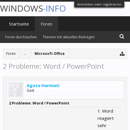
Anmelden oder registrieren
WINDOWS
-INFO
Startseite
Foren
Foren durchsuchen
Themen mit aktuellen Beiträgen
Foren
...
Microsoft Office
2 Probleme: Word / PowerPoint
Agota Harmati
Gast
2 Probleme: Word / PowerPoint
1. Word
reagiert
sehr