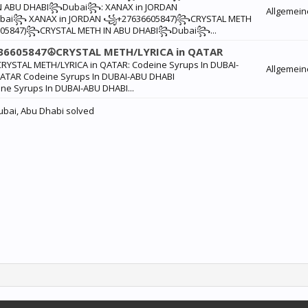
N ABU DHABI꧂Dubai꧂: XANAX in JORDAN
Allgemein
bai꧂ XANAX in JORDAN ꧁+27636605847)꧂CRYSTAL METH
05847)꧂CRYSTAL METH IN ABU DHABI꧂Dubai꧂...
-636605847☮CRYSTAL METH/LYRICA in QATAR
RYSTAL METH/LYRICA in QATAR: Codeine Syrups In DUBAI-
Allgemein
ATAR Codeine Syrups In DUBAI-ABU DHABI
e Syrups In DUBAI-ABU DHABI...
Dubai, Abu Dhabi solved