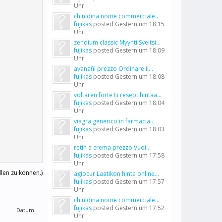
Uhr
chinidina nome commerciale...
fujikas
posted
Gestern um 18:15
Uhr
zendium classic Myynti Sveitsi...
fujikas
posted
Gestern um 18:09
Uhr
avanafil prezzo Ordinare il...
fujikas
posted
Gestern um 18:08
Uhr
voltaren forte Ei reseptihintaa...
fujikas
posted
Gestern um 18:04
Uhr
viagra generico in farmacia...
fujikas
posted
Gestern um 18:03
Uhr
retin a crema prezzo Vuoi...
fujikas
posted
Gestern um 17:58
Uhr
llen zu können.)
agiocur Laatikon hinta online...
fujikas
posted
Gestern um 17:57
Uhr
chinidina nome commerciale...
fujikas
posted
Gestern um 17:52
Datum
Uhr