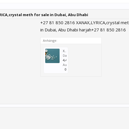
RICA,crystal meth for sale in Dubai, Abu Dhabi
+27 81 850 2816 XANAX,LYRICA,crystal meth
in Dubai, Abu Dhabi harjah+27 81 850 2816
Anhänge:
Xanax2.jpg
Dateigröße:
4,4 KB
Aufrufe:
0