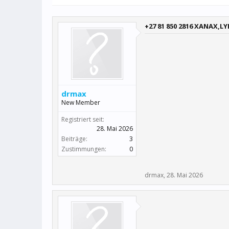
+27 81 850 2816 XANAX,LY
drmax
New Member
Registriert seit:
28. Mai 2026
Beiträge:
3
Zustimmungen:
0
drmax
,
28. Mai 2026