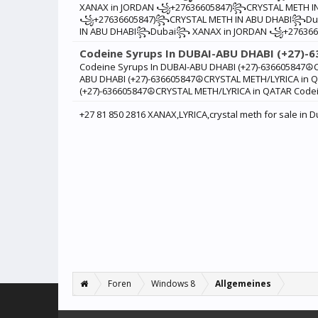
XANAX in JORDAN ꧁+27636605847)꧂CRYSTAL METH I
꧁+27636605847)꧂CRYSTAL METH IN ABU DHABI꧂Du
IN ABU DHABI꧂Dubai꧂ XANAX in JORDAN ꧁+276366
Codeine Syrups In DUBAI-ABU DHABI (+27)
Codeine Syrups In DUBAI-ABU DHABI (+27)-636605847☮C
ABU DHABI (+27)-636605847☮CRYSTAL METH/LYRICA in Q
(+27)-636605847☮CRYSTAL METH/LYRICA in QATAR Codein
+27 81 850 2816 XANAX,LYRICA,crystal meth for sale in 
Foren
Windows 8
Allgemeines