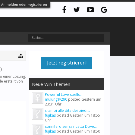
Anmelden oder registrieren
Jetzt registrieren!
bi
i einer Lösung;
e erstellt von
Neue Win Themen
Powerful Love spells...
mulung@290
posted
Gestern um
23:31 Uhr
crampi alle dita dei piedi...
fujikas
posted
Gestern um 18:55
Uhr
sonnifero senza ricetta Dove...
fujikas
posted
Gestern um 18:50