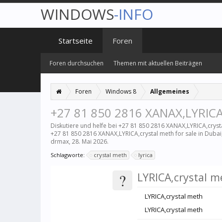
WINDOWS
-INFO
Startseite
Foren
Foren durchsuchen
Themen mit aktuellen Beiträgen
Foren
Windows 8
Allgemeines
+27 81 850 2816 XANAX,LYRICA,c
Diskutiere und helfe bei +27 81 850 2816 XANAX,LYRICA,cryst
+27 81 850 2816 XANAX,LYRICA,crystal meth for sale in Duba
drmax
,
28. Mai 2026
.
Schlagworte:
crystal meth
lyrica
?
LYRICA,crystal m
LYRICA,crystal meth
LYRICA,crystal meth