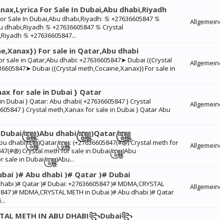
nax,Lyrica For Sale In Dubai,Abu dhabi,Riyadh
For Sale In Dubai,Abu dhabi,Riyadh: ♋︎ +27636605847 ♋︎
Allgemein
bu dhabi,Riyadh ♋︎ +27636605847 ♋︎ Crystal
,Riyadh ♋︎ +27636605847...
,Xanax}) For sale in Qatar,Abu dhabi
r sale in Qatar,Abu dhabi: +27636605847➤ Dubai ({Crystal
Allgemein
36605847➤ Dubai ({Crystal meth,Cocaine,Xanax}) For sale in
x for sale in Dubai } Qatar
in Dubai } Qatar: Abu dhabi( +27636605847 } Crystal
Allgemein
605847 } Crystal meth,Xanax for sale in Dubai } Qatar Abu
le in Dubai꧅)Abu dhabi꧅)Qatar꧅
)Abu dhabi꧅)Qatar꧅: (+27636605847(#@) Crystal meth for
Allgemein
#@) Crystal meth for sale in Dubai꧅)Abu
 sale in Dubai꧅)Abu...
ai )# Abu dhabi )# Qatar )# Dubai
habi )# Qatar )# Dubai: +27636605847 )# MDMA,CRYSTAL
Allgemein
5847 )# MDMA,CRYSTAL METH in Dubai )# Abu dhabi )# Qatar
..
STAL METH IN ABU DHABI꧂Dubai꧂