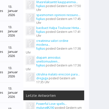
lihasrelaksantit kauppanimiä...
fujikas
posted
Gestern um 17:50
13.
Uhr
es
Januar
2026
spasmomen opinioni nessuno...
fujikas
posted
Gestern um 17:45
Uhr
13.
bacibact Halpa Toulouse Hinta...
es
Januar
fujikas
posted
Gestern um 17:41
2026
Uhr
creatinina valori ordine
modena...
13.
fujikas
posted
Gestern um 17:38
es
Januar
Uhr
2026
diapam annostus
unettomuuteen...
fujikas
posted
Gestern um 17:36
13.
Uhr
es
Januar
citrulina malato ereccion para...
2026
dregaga
posted
Gestern um
17:35 Uhr
13.
es
Januar
Letzte Antworten
2026
Powerful Love spells...
mulung@290
posted
Gestern um
13.