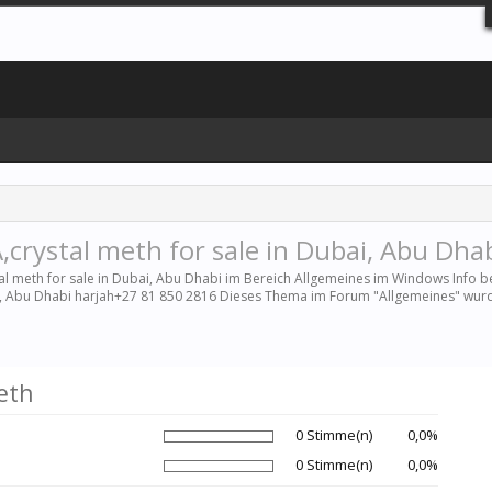
rystal meth for sale in Dubai, Abu Dha
al meth for sale in Dubai, Abu Dhabi im Bereich
Allgemeines
im Windows Info be
i, Abu Dhabi harjah+27 81 850 2816 Dieses Thema im Forum "
Allgemeines
" wurd
eth
0 Stimme(n)
0,0%
0 Stimme(n)
0,0%