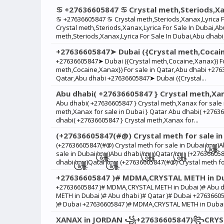
♋︎ +27636605847 ♋︎ Crystal meth,Steriods,Xa
♋︎ +27636605847 ♋︎ Crystal meth,Steriods,Xanax,Lyrica 
Crystal meth,Steriods,Xanax,Lyrica For Sale In Dubai,A
meth,Steriods,Xanax,Lyrica For Sale In Dubai,Abu dhabi
+27636605847➤ Dubai ({Crystal meth,Cocaine
+27636605847➤ Dubai ({Crystal meth,Cocaine,Xanax}) Fo
meth,Cocaine,Xanax}) For sale in Qatar,Abu dhabi +276
Qatar,Abu dhabi +27636605847➤ Dubai ({Crystal...
Abu dhabi( +27636605847 } Crystal meth,Xana
Abu dhabi( +27636605847 } Crystal meth,Xanax for sale 
meth,Xanax for sale in Dubai } Qatar Abu dhabi( +27636
dhabi( +27636605847 } Crystal meth,Xanax for...
(+27636605847(#@) Crystal meth for sa
(+27636605847(#@) Crystal meth for sale in Dubai꧅
sale in Dubai꧅)Abu dhabi꧅)Qatar꧅ (+27636605847(
dhabi꧅)Qatar꧅ (+27636605847(#@) Crystal meth for
+27636605847 )# MDMA,CRYSTAL METH in Dub
+27636605847 )# MDMA,CRYSTAL METH in Dubai )# Abu d
METH in Dubai )# Abu dhabi )# Qatar )# Dubai +2763660
)# Dubai +27636605847 )# MDMA,CRYSTAL METH in Dubai.
XANAX in JORDAN ꧁+27636605847)꧂CRY