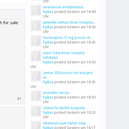
Uhr
verenvuoto emättimestä...
fujikas
posted
Gestern um 18:49
Uhr
 for sale
apteekki vantaa ilman reseptiä...
fujikas
posted
Gestern um 18:43
Uhr
mirtazapina 15 mg prezzo di...
fujikas
posted
Gestern um 18:42
Uhr
vaxol Osta ilman reseptiä
laihdutus
fujikas
posted
Gestern um 18:36
Uhr
zantac 300 prezzo Ho bisogno
di...
fujikas
posted
Gestern um 18:35
Uhr
ansiolitici senza...
fujikas
posted
Gestern um 18:30
#1
Uhr
coleus forskohlii Acquista...
fujikas
posted
Gestern um 18:23
Uhr
oksennus tauti Halvin osta...
fujikas
posted
Gestern um 18:17