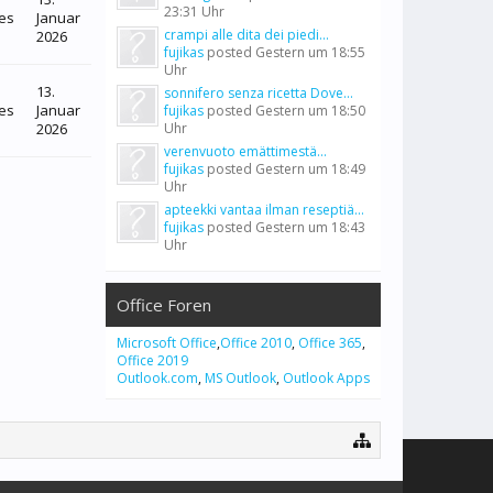
23:31 Uhr
es
Januar
crampi alle dita dei piedi...
2026
fujikas
posted
Gestern um 18:55
Uhr
13.
sonnifero senza ricetta Dove...
es
Januar
fujikas
posted
Gestern um 18:50
2026
Uhr
verenvuoto emättimestä...
fujikas
posted
Gestern um 18:49
Uhr
apteekki vantaa ilman reseptiä...
fujikas
posted
Gestern um 18:43
Uhr
Office Foren
Microsoft Office
,
Office 2010
,
Office 365
,
Office 2019
Outlook.com
,
MS Outlook
,
Outlook Apps