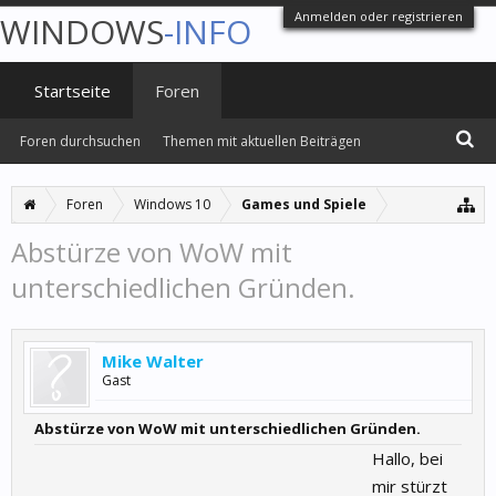
Anmelden oder registrieren
WINDOWS
-INFO
Startseite
Foren
Foren durchsuchen
Themen mit aktuellen Beiträgen
Foren
Windows 10
Games und Spiele
Abstürze von WoW mit
unterschiedlichen Gründen.
Mike Walter
Gast
Abstürze von WoW mit unterschiedlichen Gründen.
Hallo, bei
mir stürzt