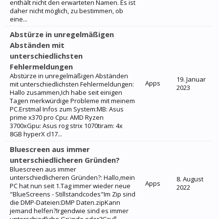
enthält nicht den erwarteten Namen. Es ist
daher nicht möglich, zu bestimmen, ob
eine...
Abstürze in unregelmäßigen
Abständen mit
unterschiedlichsten
Fehlermeldungen
Abstürze in unregelmäßigen Abständen
19. Januar
Apps
mit unterschiedlichsten Fehlermeldungen:
2023
Hallo zusammen,Ich habe seit einigen
Tagen merkwürdige Probleme mit meinem
PC.Erstmal Infos zum System:MB: Asus
prime x370 pro Cpu: AMD Ryzen
3700xGpu: Asus rog strix 1070tiram: 4x
8GB hyperX cl17...
Bluescreen aus immer
unterschiedlicheren Gründen?
Bluescreen aus immer
unterschiedlicheren Gründen?: Hallo,mein
8. August
Apps
PC hat nun seit 1.Tag immer wieder neue
2022
"BlueScreens - Stillstandcodes"Im Zip sind
die DMP-Dateien:DMP Daten.zipKann
jemand helfen?Irgendwie sind es immer