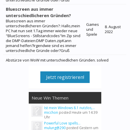
unterschiedliche Gründe oder?Gruß
Bluescreen aus immer
unterschiedlicheren Gründen?
Bluescreen aus immer
Games
unterschiedlicheren Gründen?: Hallo,mein
8. August
und
PC hat nun seit 1.Tag immer wieder neue
2022
Spiele
"BlueScreens - Stillstandcodes"Im Zip sind
die DMP-Dateien:DMP Daten.zipKann
jemand helfen?Irgendwie sind es immer
unterschiedliche Gründe oder?Gruß
Abstürze von WoW mit unterschiedlichen Gründen. solved
Jetzt registrieren!
Neue Win Themen
Ist mein Windows 8.1 nutzlos,...
micchon
posted
Heute um 14:39
Uhr
Powerful Love spells...
mulung@290
posted
Gestern um