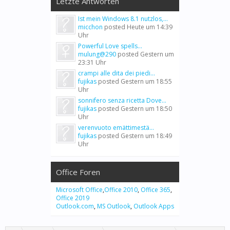
Letzte Antworten
Ist mein Windows 8.1 nutzlos,...
micchon
posted
Heute um 14:39
Uhr
Powerful Love spells...
mulung@290
posted
Gestern um
23:31 Uhr
crampi alle dita dei piedi...
fujikas
posted
Gestern um 18:55
Uhr
sonnifero senza ricetta Dove...
fujikas
posted
Gestern um 18:50
Uhr
verenvuoto emättimestä...
fujikas
posted
Gestern um 18:49
Uhr
Office Foren
Microsoft Office
,
Office 2010
,
Office 365
,
Office 2019
Outlook.com
,
MS Outlook
,
Outlook Apps