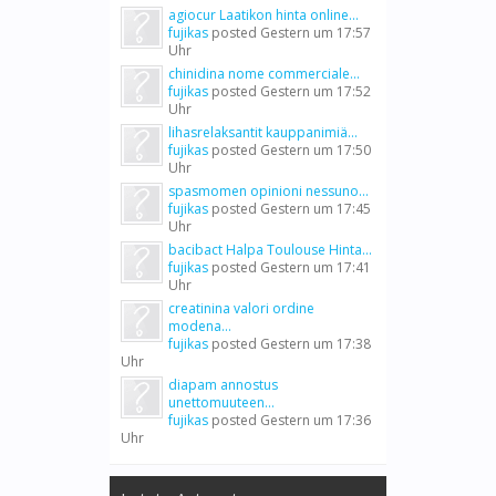
agiocur Laatikon hinta online...
fujikas
posted
Gestern um 17:57
Uhr
chinidina nome commerciale...
fujikas
posted
Gestern um 17:52
Uhr
lihasrelaksantit kauppanimiä...
fujikas
posted
Gestern um 17:50
Uhr
spasmomen opinioni nessuno...
fujikas
posted
Gestern um 17:45
Uhr
bacibact Halpa Toulouse Hinta...
fujikas
posted
Gestern um 17:41
Uhr
creatinina valori ordine
modena...
fujikas
posted
Gestern um 17:38
Uhr
diapam annostus
unettomuuteen...
fujikas
posted
Gestern um 17:36
Uhr