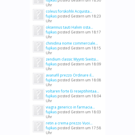
fujikas
posted
Gestern um 18:30
Uhr
coleus forskohlii Acquista...
fujikas
posted
Gestern um 18:23
Uhr
oksennus tauti Halvin osta...
fujikas
posted
Gestern um 18:17
Uhr
chinidina nome commerciale...
fujikas
posted
Gestern um 18:15
Uhr
zendium classic Myynti Sveitsi...
fujikas
posted
Gestern um 18:09
Uhr
avanafil prezzo Ordinare il...
fujikas
posted
Gestern um 18:08
Uhr
voltaren forte Ei reseptihintaa...
fujikas
posted
Gestern um 18:04
Uhr
viagra generico in farmacia...
fujikas
posted
Gestern um 18:03
Uhr
retin a crema prezzo Vuoi...
fujikas
posted
Gestern um 17:58
Uhr