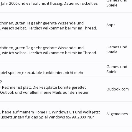
Games und
 Jahr 2006 und es läuft nicht flüssig. Dauernd ruckelt es
Spiele
schönen, guten Tag sehr geehrte Wissende und
Apps
e ich selbst. Herzlich willkommen bei mir im Thread.
Games und
schönen, guten Tag sehr geehrte Wissende und
Spiele
e ich selbst. Herzlich willkommen bei mir im Thread.
Games und
Spiele
C Spiel spielen,executable funktioniert nicht mehr
?
r Rechner ist platt. Die Festplatte konnte gerettet
Outlook.com
zt Outlook und vor allem meine Mails auf den neuen
n, habe auf meinem Home PC Windows 8.1 und wollt jetzt
Allgemeines
raussetzungen für das Spiel Windows 95/98, 2000. Nur