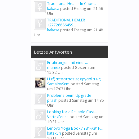
Traditional Healer In Cape...
kakasa
posted
Freitag um 21:56
Uhr
TRADITIONAL HEALER
+27726886459...
kakasa
posted
Freitag um 21:48
Uhr
Letzte Antworten
Erfahrungen mit einer...
mamex
posted
Gestern um
15:32 Uhr
Η εξ αποστάσεως εργασία ως
SamalovSem
posted
Samstag
um 17:03 Uhr
Probleme beim Upgrade
prash
posted
Samstag um 14:35
Uhr
Looking for a Reliable Cast...
VertexFence
posted
Samstag um
10:31 Uhr
Lenovo Yoga Book / YB1-X91F...
katakuri
posted
Samstag um
10:11 Uhr