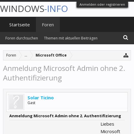
Anmelden oder registrieren
WINDOWS
-INFO
Startseite
Foren
Foren durchsuchen
Themen mit aktuellen Beiträgen
Foren
...
Microsoft Office
Anmeldung Microsoft Admin ohne 2.
Authentifizierung
Solar Ticino
Gast
Anmeldung Microsoft Admin ohne 2. Authentifizierung
Liebes
Microsoft