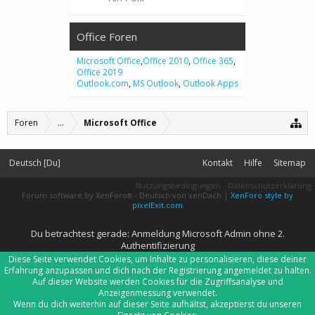
Office Foren
Microsoft Office
,
Office 2010
,
Office 365
,
Office 2019
Outlook.com
,
MS Outlook
,
Outlook Apps
Foren
...
Microsoft Office
Deutsch [Du]
Kontakt
Hilfe
Sitemap
Nutzungsbedingungen
Datenschutzerklärung
Forum software by XenForo
-
Deutsch von xenDach
|
XenForo style by
®
pixelExit.com
Du betrachtest gerade: Anmeldung Microsoft Admin ohne 2.
Authentifizierung
Diese Seite verwendet Cookies, um Inhalte zu personalisieren, diese deiner
Erfahrung anzupassen und dich nach der Registrierung angemeldet zu halten.
Auf dieser Website werden Cookies für die Zugriffsanalyse und
Anzeigenmessung verwendet.
Wenn du dich weiterhin auf dieser Seite aufhältst, akzeptierst du unseren