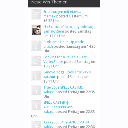
Neue Win Themen
Erfahrungen mit einer...
mamex
posted
Gestern um
15:32 Uhr
Η εξ αποστάσεως εργασία ως
SamalovSem
posted
Samstag
um 17:03 Uhr
Probleme beim Upgrade
prash
posted
Samstag um 14:35
Uhr
Looking for a Reliable Cast...
VertexFence
posted
Samstag um
10:31 Uhr
Lenovo Yoga Book / YB1-X91F...
katakuri
posted
Samstag um
10:11 Uhr
True Love SPELL CASTER...
kakasa
posted
Freitag um 22:35
Uhr
SPELL CASTER ╬
✯✯+27726886459...
kakasa
posted
Freitag um 22:33
Uhr
+27726886459SANGOMA IN...
kakasa
posted
Freitag um 22:30