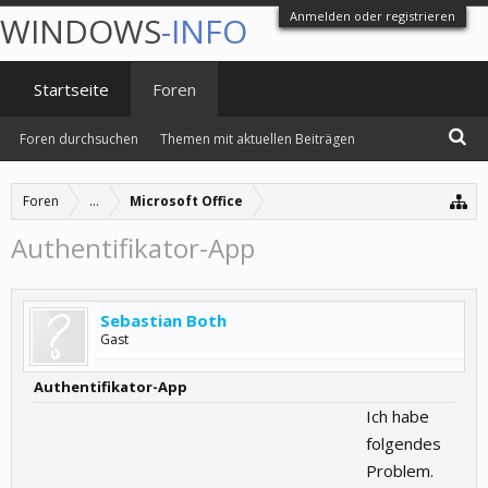
Anmelden oder registrieren
WINDOWS
-INFO
Startseite
Foren
Foren durchsuchen
Themen mit aktuellen Beiträgen
Foren
...
Microsoft Office
Authentifikator-App
Sebastian Both
Gast
Authentifikator-App
Ich habe
folgendes
Problem.