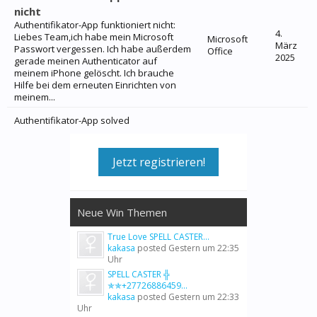
nicht
Authentifikator-App funktioniert nicht:
4.
Liebes Team,ich habe mein Microsoft
Microsoft
März
Passwort vergessen. Ich habe außerdem
Office
2025
gerade meinen Authenticator auf
meinem iPhone gelöscht. Ich brauche
Hilfe bei dem erneuten Einrichten von
meinem...
Authentifikator-App solved
Jetzt registrieren!
Neue Win Themen
True Love SPELL CASTER...
kakasa
posted
Gestern um 22:35
Uhr
SPELL CASTER ╬
✯✯+27726886459...
kakasa
posted
Gestern um 22:33
Uhr