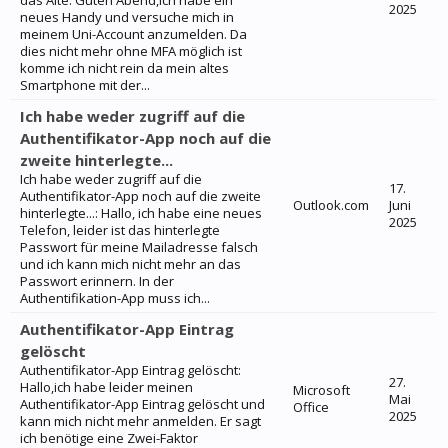
das Alte: Guten Abend,ich habe ein
2025
neues Handy und versuche mich in
meinem Uni-Account anzumelden. Da
dies nicht mehr ohne MFA möglich ist
komme ich nicht rein da mein altes
Smartphone mit der...
Ich habe weder zugriff auf die
Authentifikator-App noch auf die
zweite hinterlegte...
Ich habe weder zugriff auf die
17.
Authentifikator-App noch auf die zweite
Outlook.com
Juni
hinterlegte...: Hallo, ich habe eine neues
2025
Telefon, leider ist das hinterlegte
Passwort für meine Mailadresse falsch
und ich kann mich nicht mehr an das
Passwort erinnern. In der
Authentifikation-App muss ich...
Authentifikator-App Eintrag
gelöscht
Authentifikator-App Eintrag gelöscht:
27.
Hallo,ich habe leider meinen
Microsoft
Mai
Authentifikator-App Eintrag gelöscht und
Office
2025
kann mich nicht mehr anmelden. Er sagt
ich benötige eine Zwei-Faktor