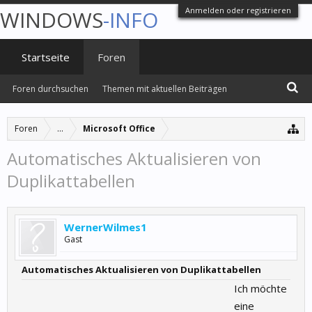
Anmelden oder registrieren
WINDOWS
-INFO
Startseite
Foren
Foren durchsuchen
Themen mit aktuellen Beiträgen
Foren
...
Microsoft Office
Automatisches Aktualisieren von
Duplikattabellen
WernerWilmes1
Gast
Automatisches Aktualisieren von Duplikattabellen
Ich möchte
eine