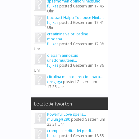
spasmomen opinioni nessuno...
fujikas
posted
Gestern um 17:45
Uhr
bacibact Halpa Toulouse Hinta...
fujikas
posted
Gestern um 17:41
Uhr
creatinina valori ordine
modena...
fujikas
posted
Gestern um 17:38
Uhr
diapam annostus
unettomuuteen...
fujikas
posted
Gestern um 17:36
Uhr
citrulina malato ereccion para...
dregaga
posted
Gestern um
17:35 Uhr
Letzte Antworten
Powerful Love spells...
mulung@290
posted
Gestern um
23:31 Uhr
crampi alle dita dei piedi...
fujikas
posted
Gestern um 18:55