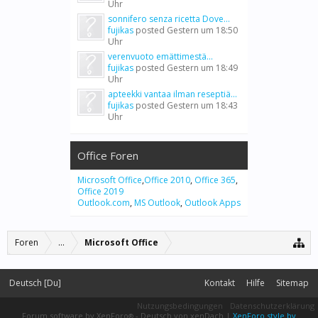
Uhr
sonnifero senza ricetta Dove...
fujikas
posted
Gestern um 18:50
Uhr
verenvuoto emättimestä...
fujikas
posted
Gestern um 18:49
Uhr
apteekki vantaa ilman reseptiä...
fujikas
posted
Gestern um 18:43
Uhr
Office Foren
Microsoft Office
,
Office 2010
,
Office 365
,
Office 2019
Outlook.com
,
MS Outlook
,
Outlook Apps
Foren
...
Microsoft Office
Deutsch [Du]
Kontakt
Hilfe
Sitemap
Nutzungsbedingungen
Datenschutzerklärung
Forum software by XenForo
-
Deutsch von xenDach
|
XenForo style by
®