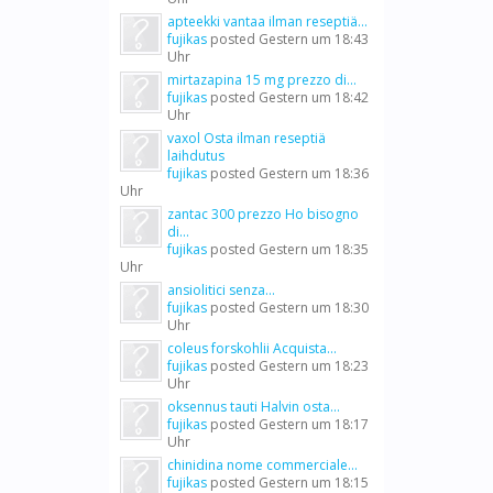
apteekki vantaa ilman reseptiä...
fujikas
posted
Gestern um 18:43
Uhr
mirtazapina 15 mg prezzo di...
fujikas
posted
Gestern um 18:42
Uhr
vaxol Osta ilman reseptiä
laihdutus
fujikas
posted
Gestern um 18:36
Uhr
zantac 300 prezzo Ho bisogno
di...
fujikas
posted
Gestern um 18:35
Uhr
ansiolitici senza...
fujikas
posted
Gestern um 18:30
Uhr
coleus forskohlii Acquista...
fujikas
posted
Gestern um 18:23
Uhr
oksennus tauti Halvin osta...
fujikas
posted
Gestern um 18:17
Uhr
chinidina nome commerciale...
fujikas
posted
Gestern um 18:15