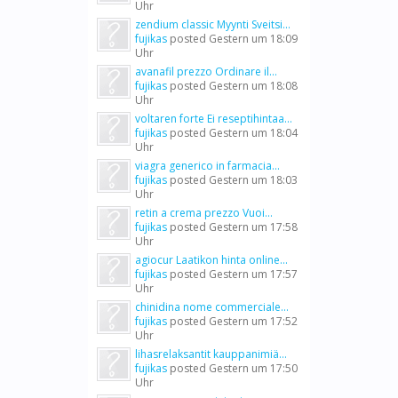
Uhr
zendium classic Myynti Sveitsi...
fujikas
posted
Gestern um 18:09
Uhr
avanafil prezzo Ordinare il...
fujikas
posted
Gestern um 18:08
Uhr
voltaren forte Ei reseptihintaa...
fujikas
posted
Gestern um 18:04
Uhr
viagra generico in farmacia...
fujikas
posted
Gestern um 18:03
Uhr
retin a crema prezzo Vuoi...
fujikas
posted
Gestern um 17:58
Uhr
agiocur Laatikon hinta online...
fujikas
posted
Gestern um 17:57
Uhr
chinidina nome commerciale...
fujikas
posted
Gestern um 17:52
Uhr
lihasrelaksantit kauppanimiä...
fujikas
posted
Gestern um 17:50
Uhr