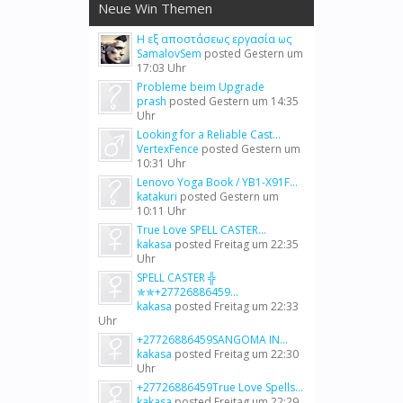
Neue Win Themen
Η εξ αποστάσεως εργασία ως
SamalovSem
posted
Gestern um
17:03 Uhr
Probleme beim Upgrade
prash
posted
Gestern um 14:35
Uhr
Looking for a Reliable Cast...
VertexFence
posted
Gestern um
10:31 Uhr
Lenovo Yoga Book / YB1-X91F...
katakuri
posted
Gestern um
10:11 Uhr
True Love SPELL CASTER...
kakasa
posted
Freitag um 22:35
Uhr
SPELL CASTER ╬
✯✯+27726886459...
kakasa
posted
Freitag um 22:33
Uhr
+27726886459SANGOMA IN...
kakasa
posted
Freitag um 22:30
Uhr
+27726886459True Love Spells...
kakasa
posted
Freitag um 22:29