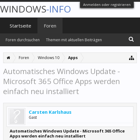
Anmelden oder registrieren
WINDOWS
-INFO
Startseite
Foren
Foren durchsuchen
Themen mit aktuellen Beiträgen
Foren
Windows 10
Apps
Automatisches Windows Update -
Microsoft 365 Office Apps werden
einfach neu installiert
Carsten Karlshaus
Gast
Automatisches Windows Update - Microsoft 365 Office
Apps werden einfach neu installiert