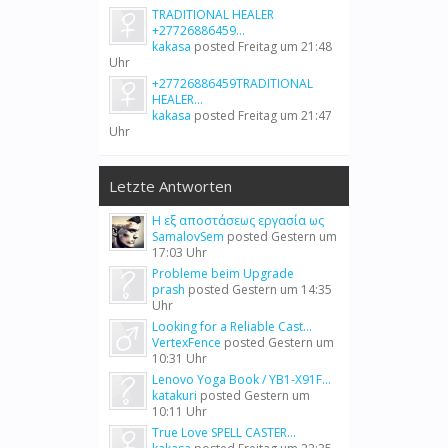
TRADITIONAL HEALER
+27726886459...
kakasa
posted
Freitag um 21:48
Uhr
+27726886459TRADITIONAL
HEALER...
kakasa
posted
Freitag um 21:47
Uhr
Letzte Antworten
Η εξ αποστάσεως εργασία ως
SamalovSem
posted
Gestern um
17:03 Uhr
Probleme beim Upgrade
prash
posted
Gestern um 14:35
Uhr
Looking for a Reliable Cast...
VertexFence
posted
Gestern um
10:31 Uhr
Lenovo Yoga Book / YB1-X91F...
katakuri
posted
Gestern um
10:11 Uhr
True Love SPELL CASTER...