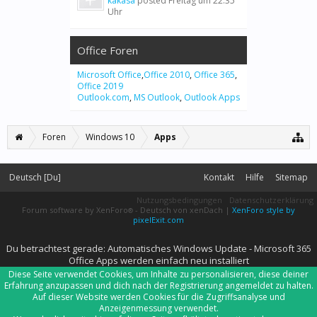
kakasa
posted
Freitag um 22:35
Uhr
Office Foren
Microsoft Office
,
Office 2010
,
Office 365
,
Office 2019
Outlook.com
,
MS Outlook
,
Outlook Apps
Foren
Windows 10
Apps
Deutsch [Du]
Kontakt
Hilfe
Sitemap
Nutzungsbedingungen
Datenschutzerklärung
Forum software by XenForo
-
Deutsch von xenDach
|
XenForo style by
®
pixelExit.com
Du betrachtest gerade: Automatisches Windows Update - Microsoft 365
Office Apps werden einfach neu installiert
Diese Seite verwendet Cookies, um Inhalte zu personalisieren, diese deiner
Erfahrung anzupassen und dich nach der Registrierung angemeldet zu halten.
Auf dieser Website werden Cookies für die Zugriffsanalyse und
Anzeigenmessung verwendet.