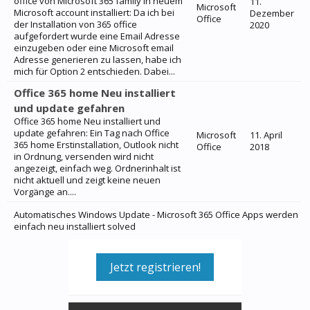
office von Microsoft 365 family in neuem
11.
Microsoft
Microsoft account installiert: Da ich bei
Dezember
Office
der Installation von 365 office
2020
aufgefordert wurde eine Email Adresse
einzugeben oder eine Microsoft email
Adresse generieren zu lassen, habe ich
mich für Option 2 entschieden. Dabei...
Office 365 home Neu installiert
und update gefahren
Office 365 home Neu installiert und
update gefahren: Ein Tag nach Office
Microsoft
11. April
365 home Erstinstallation, Outlook nicht
Office
2018
in Ordnung, versenden wird nicht
angezeigt, einfach weg. Ordnerinhalt ist
nicht aktuell und zeigt keine neuen
Vorgänge an....
Automatisches Windows Update - Microsoft 365 Office Apps werden
einfach neu installiert solved
Jetzt registrieren!