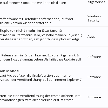
Allgemeines
mehr auf meinem Computer, wie kann ich diesen
Windows
stoffsoftware mit Defender entfernt habe, läuft der
Security
ie alte Version wieder herstellen ?
 Explorer nicht mehr im Startmenü
cht mehr im Startmenü: Hallo, Ich habe meinen Pc (Win 10)
Apps
er die taskbar öffnen, sah jedoch, dass plötzlich edge
r Releasetermin für den Internet Explorer 7 genannt. Er
Software
f dem Blog bekanntgegeben. Als kritisches Update soll
sen Monat!
aut Microsoft soll die finale Version des Internet
Software
 nach der Veröffentlichung, soll der Internet Explorer 7
ten, die eine Veröffentlichung der ersten offenen Beta-
Software
er voraussagten, wird diese Version erst im ersten