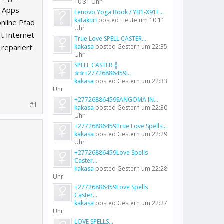
10:31 Uhr
n Apps
Lenovo Yoga Book / YB1-X91F...
katakuri
posted
Heute um 10:11
nline Pfad
Uhr
t Internet
True Love SPELL CASTER...
 repariert
kakasa
posted
Gestern um 22:35
Uhr
SPELL CASTER ╬
✯✯+27726886459...
kakasa
posted
Gestern um 22:33
Uhr
+27726886459SANGOMA IN...
#1
kakasa
posted
Gestern um 22:30
Uhr
+27726886459True Love Spells...
kakasa
posted
Gestern um 22:29
Uhr
+27726886459Love Spells
Caster...
kakasa
posted
Gestern um 22:28
Uhr
+27726886459Love Spells
Caster...
kakasa
posted
Gestern um 22:27
Uhr
LOVE SPELLS...