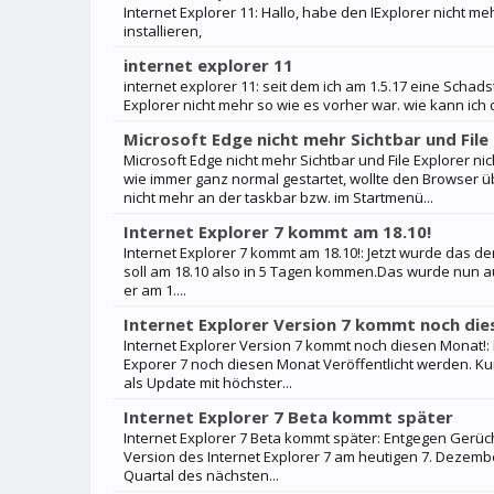
Internet Explorer 11: Hallo, habe den IExplorer nicht 
installieren,
internet explorer 11
internet explorer 11: seit dem ich am 1.5.17 eine Schad
Explorer nicht mehr so wie es vorher war. wie kann ich d
Microsoft Edge nicht mehr Sichtbar und File
Microsoft Edge nicht mehr Sichtbar und File Explorer ni
wie immer ganz normal gestartet, wollte den Browser üb
nicht mehr an der taskbar bzw. im Startmenü...
Internet Explorer 7 kommt am 18.10!
Internet Explorer 7 kommt am 18.10!: Jetzt wurde das de
soll am 18.10 also in 5 Tagen kommen.Das wurde nun au
er am 1....
Internet Explorer Version 7 kommt noch die
Internet Explorer Version 7 kommt noch diesen Monat!: L
Exporer 7 noch diesen Monat Veröffentlicht werden. Kurz
als Update mit höchster...
Internet Explorer 7 Beta kommt später
Internet Explorer 7 Beta kommt später: Entgegen Gerüch
Version des Internet Explorer 7 am heutigen 7. Dezemb
Quartal des nächsten...