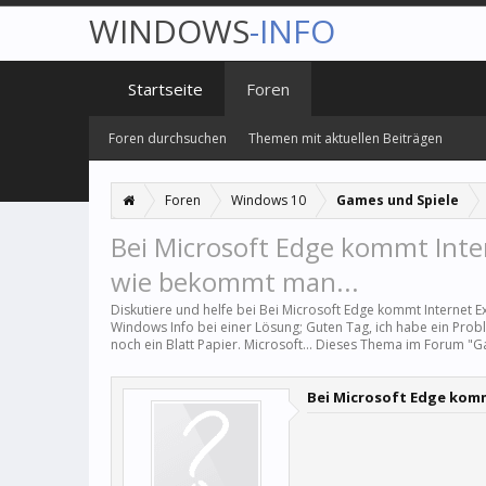
WINDOWS
-INFO
Startseite
Foren
Foren durchsuchen
Themen mit aktuellen Beiträgen
Foren
Windows 10
Games und Spiele
Bei Microsoft Edge kommt Inter
wie bekommt man...
Diskutiere und helfe bei Bei Microsoft Edge kommt Internet E
Windows Info bei einer Lösung; Guten Tag, ich habe ein Prob
noch ein Blatt Papier. Microsoft... Dieses Thema im Forum "
G
Bei Microsoft Edge komm