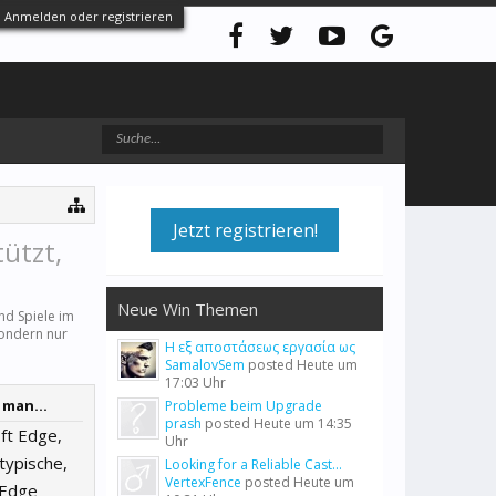
Anmelden oder registrieren
Jetzt registrieren!
ützt,
Neue Win Themen
d Spiele
im
sondern nur
Η εξ αποστάσεως εργασία ως
SamalovSem
posted
Heute um
17:03 Uhr
 man...
Probleme beim Upgrade
prash
posted
Heute um 14:35
ft Edge,
Uhr
typische,
Looking for a Reliable Cast...
VertexFence
posted
Heute um
 Edge