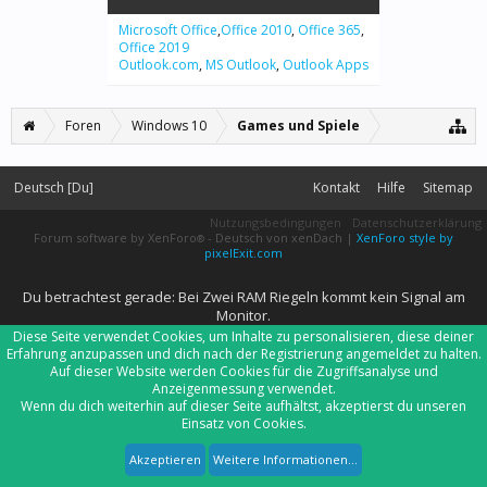
Microsoft Office
,
Office 2010
,
Office 365
,
Office 2019
Outlook.com
,
MS Outlook
,
Outlook Apps
Foren
Windows 10
Games und Spiele
Deutsch [Du]
Kontakt
Hilfe
Sitemap
Nutzungsbedingungen
Datenschutzerklärung
Forum software by XenForo
-
Deutsch von xenDach
|
XenForo style by
®
pixelExit.com
Du betrachtest gerade: Bei Zwei RAM Riegeln kommt kein Signal am
Monitor.
Diese Seite verwendet Cookies, um Inhalte zu personalisieren, diese deiner
Erfahrung anzupassen und dich nach der Registrierung angemeldet zu halten.
Auf dieser Website werden Cookies für die Zugriffsanalyse und
Anzeigenmessung verwendet.
Wenn du dich weiterhin auf dieser Seite aufhältst, akzeptierst du unseren
Einsatz von Cookies.
Akzeptieren
Weitere Informationen...