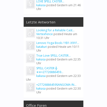
LOVE SPELL CASTER...
kakasa
posted
Gestern um 21:46
Uhr
Letzte Antworten
Looking for a Reliable Cast...
VertexFence
posted
Heute um
10:31 Uhr
Lenovo Yoga Book / YB1-X91F...
katakuri
posted
Heute um 10:11
Uhr
True Love SPELL CASTER...
kakasa
posted
Gestern um 22:35
Uhr
SPELL CASTER ╬
✯✯+27726886459...
kakasa
posted
Gestern um 22:33
Uhr
+27726886459SANGOMA IN...
kakasa
posted
Gestern um 22:30
Uhr
Office Foren