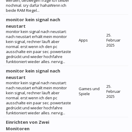
werden, deswegen frage ich selber
nochmal. sry dafür hahaWenn ich
beide RAM Riegel...
monitor kein signal nach
neustart
monitor kein signal nach neustart:
25.
nach neustart erhält mein monitor
Apps
Februar
kein signal, rechner läuft aber
2025
normal. erst wenn ich den pc
ausschalte ein paar sec. powertaste
gedrückt und wieder hochfahre
funktioniert wieder alles. nervig...
monitor kein signal nach
neustart
monitor kein signal nach neustart:
25.
nach neustart erhält mein monitor
Games und
Februar
kein signal, rechner läuft aber
Spiele
2025
normal. erst wenn ich den pc
ausschalte ein paar sec. powertaste
gedrückt und wieder hochfahre
funktioniert wieder alles. nervig...
Einrichten von Zwei
Monitoren