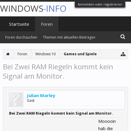
Anmelden oder registrieren
WINDOWS
-INFO
Startseite
Foren
Foren durchsuchen
Themen mit aktuellen Beiträgen
Foren
Windows 10
Games und Spiele
Bei Zwei RAM Riegeln kommt kein
Signal am Monitor.
Julian Marley
Gast
Bei Zwei RAM Riegeln kommt kein Signal am Monitor.
Mooooin
hab die