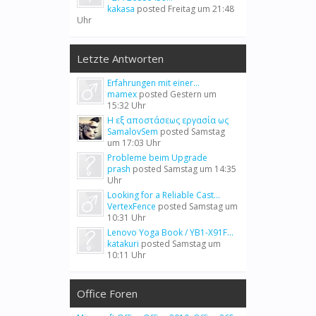
kakasa
posted
Freitag um 21:48
Uhr
Letzte Antworten
Erfahrungen mit einer...
mamex
posted
Gestern um
15:32 Uhr
Η εξ αποστάσεως εργασία ως
SamalovSem
posted
Samstag
um 17:03 Uhr
Probleme beim Upgrade
prash
posted
Samstag um 14:35
Uhr
Looking for a Reliable Cast...
VertexFence
posted
Samstag um
10:31 Uhr
Lenovo Yoga Book / YB1-X91F...
katakuri
posted
Samstag um
10:11 Uhr
Office Foren