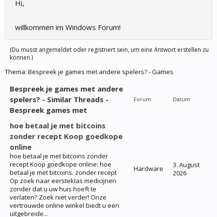
Hi,
willkommen im Windows Forum!
(Du musst angemeldet oder registriert sein, um eine Antwort erstellen zu
können.)
Thema:
Bespreek je games met andere spelers? - Games
Bespreek je games met andere
spelers? - Similar Threads -
Forum
Datum
Bespreek games met
hoe betaal je met bitcoins
zonder recept Koop goedkope
online
hoe betaal je met bitcoins zonder
recept Koop goedkope online: hoe
3. August
Hardware
betaal je met bitcoins. zonder recept
2026
Op zoek naar eersteklas medicijnen
zonder dat u uw huis hoeft te
verlaten? Zoek niet verder! Onze
vertrouwde online winkel biedt u een
uitgebreide...