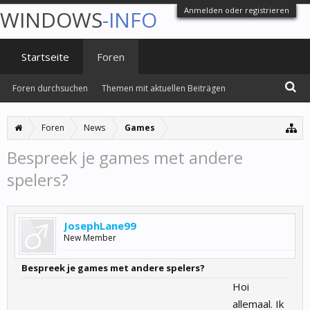
Anmelden oder registrieren
WINDOWS
-INFO
Startseite
Foren
Foren durchsuchen
Themen mit aktuellen Beiträgen
Foren
News
Games
Bespreek je games met andere
spelers?
JosephLane99
New Member
Bespreek je games met andere spelers?
Hoi
allemaal. Ik