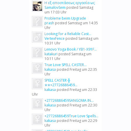
Η εξ αποστάσεως εργασία ως
SamalovSem
posted
Samstag
um 17:03 Uhr
Probleme beim Upgrade
prash
posted
Samstag um 14:35
Uhr
Looking for a Reliable Cast...
VertexFence
posted
Samstag um
10:31 Uhr
Lenovo Yoga Book / YB1-X91F...
katakuri
posted
Samstag um
10:11 Uhr
True Love SPELL CASTER...
kakasa
posted
Freitag um 22:35
Uhr
SPELL CASTER ╬
✯✯+27726886459...
kakasa
posted
Freitag um 22:33
Uhr
+27726886459SANGOMA IN...
kakasa
posted
Freitag um 22:30
Uhr
+27726886459True Love Spells...
kakasa
posted
Freitag um 22:29
Uhr