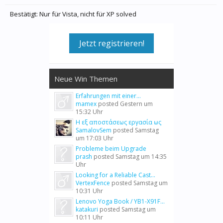
Bestätigt: Nur für Vista, nicht für XP solved
Jetzt registrieren!
Neue Win Themen
Erfahrungen mit einer...
mamex
posted
Gestern um
15:32 Uhr
Η εξ αποστάσεως εργασία ως
SamalovSem
posted
Samstag
um 17:03 Uhr
Probleme beim Upgrade
prash
posted
Samstag um 14:35
Uhr
Looking for a Reliable Cast...
VertexFence
posted
Samstag um
10:31 Uhr
Lenovo Yoga Book / YB1-X91F...
katakuri
posted
Samstag um
10:11 Uhr