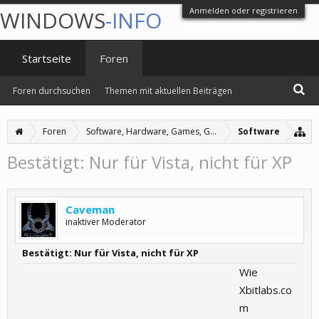
Anmelden oder registrieren
WINDOWS
-INFO
Startseite
Foren
Foren durchsuchen
Themen mit aktuellen Beiträgen
Foren
Software, Hardware, Games, Grafiken
Software
Bestätigt: Nur für Vista, nicht für XP
Caveman
inaktiver Moderator
Bestätigt: Nur für Vista, nicht für XP
Wie
Xbitlabs.co
m