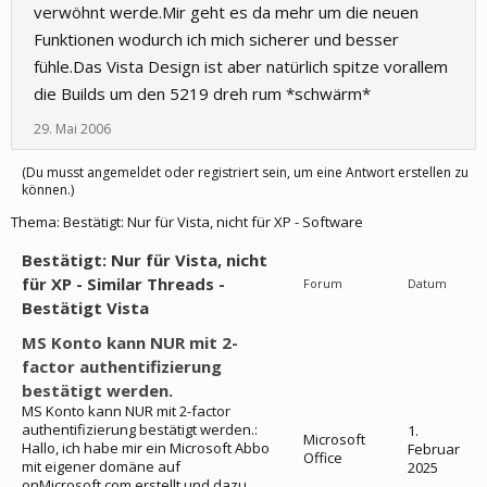
verwöhnt werde.Mir geht es da mehr um die neuen
Funktionen wodurch ich mich sicherer und besser
fühle.Das Vista Design ist aber natürlich spitze vorallem
die Builds um den 5219 dreh rum *schwärm*
29. Mai 2006
(Du musst angemeldet oder registriert sein, um eine Antwort erstellen zu
können.)
Thema:
Bestätigt: Nur für Vista, nicht für XP - Software
Bestätigt: Nur für Vista, nicht
für XP - Similar Threads -
Forum
Datum
Bestätigt Vista
MS Konto kann NUR mit 2-
factor authentifizierung
bestätigt werden.
MS Konto kann NUR mit 2-factor
authentifizierung bestätigt werden.:
1.
Microsoft
Hallo, ich habe mir ein Microsoft Abbo
Februar
Office
mit eigener domäne auf
2025
onMicrosoft.com erstellt und dazu