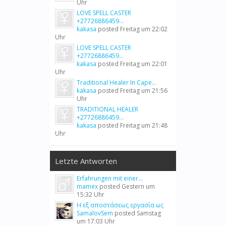
Uhr
LOVE SPELL CASTER
+27726886459...
kakasa
posted
Freitag um 22:02
Uhr
LOVE SPELL CASTER
+27726886459...
kakasa
posted
Freitag um 22:01
Uhr
Traditional Healer In Cape...
kakasa
posted
Freitag um 21:56
Uhr
TRADITIONAL HEALER
+27726886459...
kakasa
posted
Freitag um 21:48
Uhr
Letzte Antworten
Erfahrungen mit einer...
mamex
posted
Gestern um
15:32 Uhr
Η εξ αποστάσεως εργασία ως
SamalovSem
posted
Samstag
um 17:03 Uhr