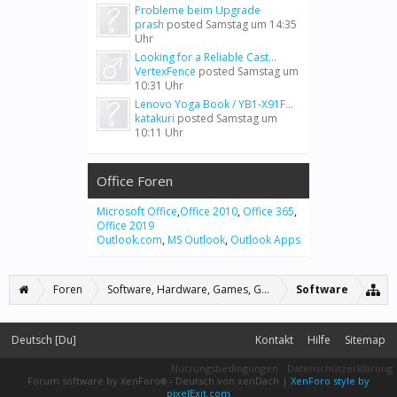
Probleme beim Upgrade
prash
posted
Samstag um 14:35
Uhr
Looking for a Reliable Cast...
VertexFence
posted
Samstag um
10:31 Uhr
Lenovo Yoga Book / YB1-X91F...
katakuri
posted
Samstag um
10:11 Uhr
Office Foren
Microsoft Office
,
Office 2010
,
Office 365
,
Office 2019
Outlook.com
,
MS Outlook
,
Outlook Apps
Foren
Software, Hardware, Games, Grafiken
Software
Deutsch [Du]
Kontakt
Hilfe
Sitemap
Nutzungsbedingungen
Datenschutzerklärung
Forum software by XenForo
-
Deutsch von xenDach
|
XenForo style by
®
pixelExit.com