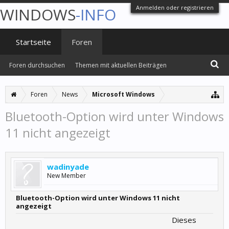
Anmelden oder registrieren
WINDOWS
-INFO
Startseite
Foren
Foren durchsuchen
Themen mit aktuellen Beiträgen
Foren
News
Microsoft Windows
Bluetooth-Option wird unter Windows
11 nicht angezeigt
wadinyade
New Member
Bluetooth-Option wird unter Windows 11 nicht
angezeigt
Dieses