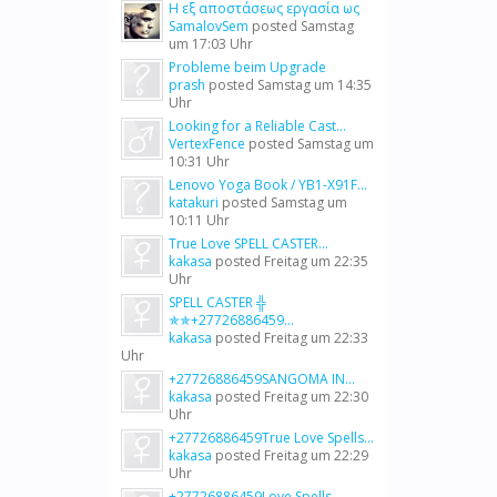
Η εξ αποστάσεως εργασία ως
SamalovSem
posted
Samstag
um 17:03 Uhr
Probleme beim Upgrade
prash
posted
Samstag um 14:35
Uhr
Looking for a Reliable Cast...
VertexFence
posted
Samstag um
10:31 Uhr
Lenovo Yoga Book / YB1-X91F...
katakuri
posted
Samstag um
10:11 Uhr
True Love SPELL CASTER...
kakasa
posted
Freitag um 22:35
Uhr
SPELL CASTER ╬
✯✯+27726886459...
kakasa
posted
Freitag um 22:33
Uhr
+27726886459SANGOMA IN...
kakasa
posted
Freitag um 22:30
Uhr
+27726886459True Love Spells...
kakasa
posted
Freitag um 22:29
Uhr
+27726886459Love Spells