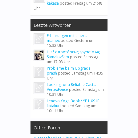
kakasa
posted
Freitag um 21:48
Uhr
Letzte Antworten
Erfahrungen mit einer...
mamex
posted
Gestern um
15:32 Uhr
Η εξ αποστάσεως εργασία ως
SamalovSem
posted
Samstag
um 17:03 Uhr
Probleme beim Upgrade
prash
posted
Samstag um 14:35
Uhr
Looking for a Reliable Cast...
VertexFence
posted
Samstag um
10:31 Uhr
Lenovo Yoga Book / YB1-X91F...
katakuri
posted
Samstag um
10:11 Uhr
Office Foren