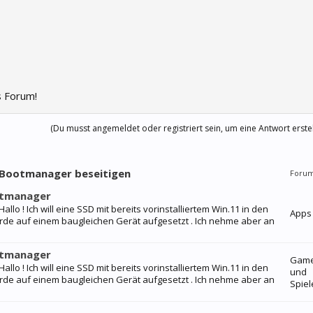
 Forum!
(Du musst angemeldet oder registriert sein, um eine Antwort erste
- Bootmanager beseitigen
Foru
otmanager
o ! Ich will eine SSD mit bereits vorinstalliertem Win.11 in den
Apps
wurde auf einem baugleichen Gerät aufgesetzt . Ich nehme aber an
otmanager
Gam
o ! Ich will eine SSD mit bereits vorinstalliertem Win.11 in den
und
wurde auf einem baugleichen Gerät aufgesetzt . Ich nehme aber an
Spiel