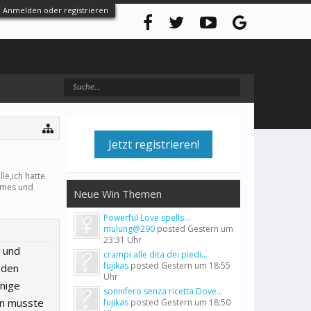
Anmelden oder registrieren
Jetzt registrieren!
le,ich hatte
mes und
Neue Win Themen
Powerful Love spells...
mulung@290
posted
Gestern um
23:31 Uhr
P und
crampi alle dita dei piedi...
fujikas
posted
Gestern um 18:55
 den
Uhr
inige
sonnifero senza ricetta Dove...
un musste
fujikas
posted
Gestern um 18:50