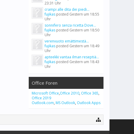
23:31 Uhr
crampi alle dita dei piedi...
fujikas
posted
Gestern um 18:55
Uhr
sonnifero senza ricetta Dove...
fujikas
posted
Gestern um 18:50
Uhr
verenvuoto emättimestä...
fujikas
posted
Gestern um 18:49
Uhr
apteekki vantaa ilman reseptiä...
fujikas
posted
Gestern um 18:43
Uhr
Office Foren
Microsoft Office
,
Office 2010
,
Office 365
,
Office 2019
Outlook.com
,
MS Outlook
,
Outlook Apps