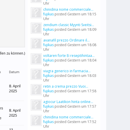
Uhr
chinidina nome commerciale...
fujikas
posted
Gestern um 18:15
Uhr
zendium classic Myynti Sveitsi...
fujikas
posted
Gestern um 18:09
Uhr
avanafil prezzo Ordinare il...
fujikas
posted
Gestern um 18:08
Uhr
llen zu können.)
voltaren forte Ei reseptihintaa...
fujikas
posted
Gestern um 18:04
Uhr
viagra generico in farmacia...
m
Datum
fujikas
posted
Gestern um 18:03
Uhr
8. April
retin a crema prezzo Vuoi...
2025
fujikas
posted
Gestern um 17:58
Uhr
agiocur Laatikon hinta online...
fujikas
posted
Gestern um 17:57
es
8. April
Uhr
2025
chinidina nome commerciale...
e
fujikas
posted
Gestern um 17:52
Uhr
13.