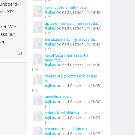
Uhr
 Onboard-
verenvuoto emättimestä...
iert XP
fujikas
posted
Gestern um 18:49
Uhr
r
apteekki vantaa ilman reseptiä...
eren.Wie
fujikas
posted
Gestern um 18:43
Uhr
dass nur
mirtazapina 15 mg prezzo di...
ter
fujikas
posted
Gestern um 18:42
Uhr
#1
vaxol Osta ilman reseptiä
laihdutus
fujikas
posted
Gestern um 18:36
Uhr
zantac 300 prezzo Ho bisogno
di...
fujikas
posted
Gestern um 18:35
Uhr
ansiolitici senza...
fujikas
posted
Gestern um 18:30
Uhr
coleus forskohlii Acquista...
fujikas
posted
Gestern um 18:23
Uhr
oksennus tauti Halvin osta...
fujikas
posted
Gestern um 18:17