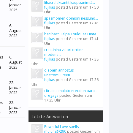
lihasrelaksantit kauppanimiä...
Januar
fujikas
posted
Gestern um 17:50
2025
Uhr
spasmomen opinioni nessuno...
fujikas
posted
Gestern um 17:45
6.
Uhr
August
bacibact Halpa Toulouse Hinta...
2023
fujikas
posted
Gestern um 17:41
Uhr
creatinina valori ordine
modena...
es
6.
fujikas
posted
Gestern um 17:38
August
Uhr
e
2023
diapam annostus
unettomuuteen...
fujikas
posted
Gestern um 17:36
22.
Uhr
Januar
citrulina malato ereccion para...
2023
dregaga
posted
Gestern um
17:35 Uhr
es
22.
Januar
e
2023
Letzte Antworten
Powerful Love spells...
mulung@290
posted
Gestern um