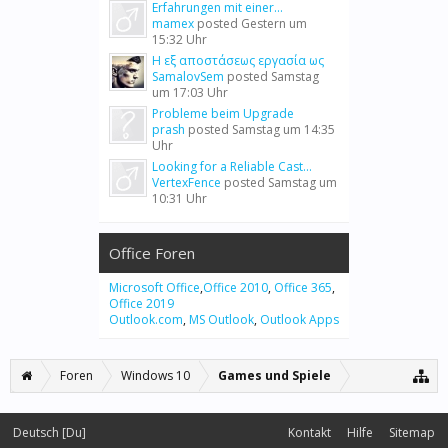
Erfahrungen mit einer...
mamex
posted
Gestern um
15:32 Uhr
Η εξ αποστάσεως εργασία ως
SamalovSem
posted
Samstag
um 17:03 Uhr
Probleme beim Upgrade
prash
posted
Samstag um 14:35
Uhr
Looking for a Reliable Cast...
VertexFence
posted
Samstag um
10:31 Uhr
Office Foren
Microsoft Office
,
Office 2010
,
Office 365
,
Office 2019
Outlook.com
,
MS Outlook
,
Outlook Apps
Foren
Windows 10
Games und Spiele
Deutsch [Du]
Kontakt
Hilfe
Sitemap