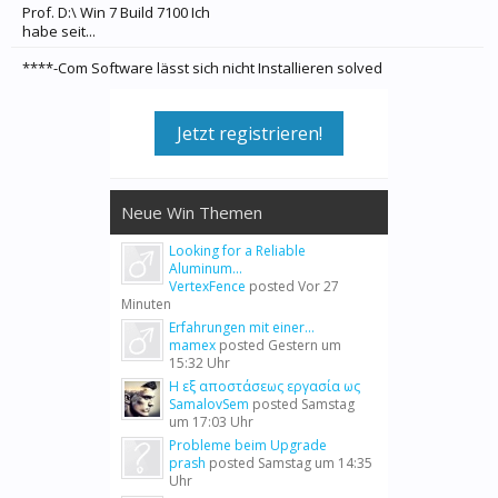
Prof. D:\ Win 7 Build 7100 Ich
habe seit...
****-Com Software lässt sich nicht Installieren solved
Jetzt registrieren!
Neue Win Themen
Looking for a Reliable
Aluminum...
VertexFence
posted
Vor 27
Minuten
Erfahrungen mit einer...
mamex
posted
Gestern um
15:32 Uhr
Η εξ αποστάσεως εργασία ως
SamalovSem
posted
Samstag
um 17:03 Uhr
Probleme beim Upgrade
prash
posted
Samstag um 14:35
Uhr