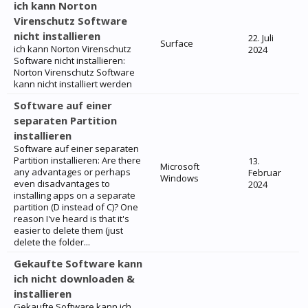
ich kann Norton
Virenschutz Software
nicht installieren
22. Juli
Surface
ich kann Norton Virenschutz
2024
Software nicht installieren:
Norton Virenschutz Software
kann nicht installiert werden
Software auf einer
separaten Partition
installieren
Software auf einer separaten
Partition installieren: Are there
13.
Microsoft
any advantages or perhaps
Februar
Windows
even disadvantages to
2024
installing apps on a separate
partition (D instead of C)? One
reason I've heard is that it's
easier to delete them (just
delete the folder...
Gekaufte Software kann
ich nicht downloaden &
installieren
Gekaufte Software kann ich