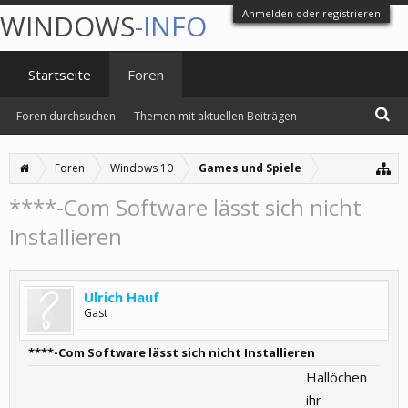
Anmelden oder registrieren
WINDOWS
-INFO
Startseite
Foren
Foren durchsuchen
Themen mit aktuellen Beiträgen
Foren
Windows 10
Games und Spiele
****-Com Software lässt sich nicht
Installieren
Ulrich Hauf
Gast
****-Com Software lässt sich nicht Installieren
Hallöchen
ihr