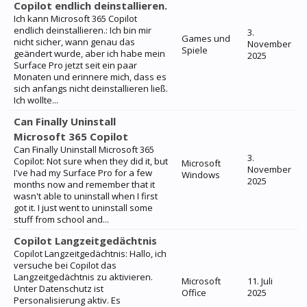
Copilot endlich deinstallieren.
Ich kann Microsoft 365 Copilot
endlich deinstallieren.: Ich bin mir
3.
Games und
nicht sicher, wann genau das
November
Spiele
geändert wurde, aber ich habe mein
2025
Surface Pro jetzt seit ein paar
Monaten und erinnere mich, dass es
sich anfangs nicht deinstallieren ließ.
Ich wollte...
Can Finally Uninstall
Microsoft 365 Copilot
Can Finally Uninstall Microsoft 365
3.
Copilot: Not sure when they did it, but
Microsoft
November
I've had my Surface Pro for a few
Windows
2025
months now and remember that it
wasn't able to uninstall when I first
got it. I just went to uninstall some
stuff from school and...
Copilot Langzeitgedächtnis
Copilot Langzeitgedächtnis: Hallo, ich
versuche bei Copilot das
Langzeitgedächtnis zu aktivieren.
Microsoft
11. Juli
Unter Datenschutz ist
Office
2025
Personalisierung aktiv. Es