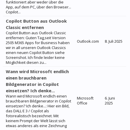
funktioniert aber weder über die
App, auf dem PC, über den Browser...
Copilot...
Copilot Button aus Outlook
Classic entfernen
Copilot Button aus Outlook Classic
entfernen: Guten Tag,seit Version
Outlook.com
8. Juli 2025
2505 M365 Apps for Business haben
wir in all unseren Outlook Classics
einen neuen Copilot Button siehe
Screenshot. Ich finde leider keine
Möglichkeit diesen zu...
Wann wird Microsoft endlich
einen brauchbaren
Bildgenerator in Copilot
einsetzen? Ich denke...
Wann wird Microsoft endlich einen
Microsoft
6. Juni
brauchbaren Bildgenerator in Copilot
Office
2025
einsetzen? Ich denke...: Hier ein Bild,
das DALL·E 3 / Copilot als
fotorealistisch bezeichnet. Mit
keinem Prompt der Welt lässt sich
etwas anderes als eine Zeichnung