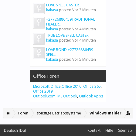
LOVE SPELL CASTER...
kakasa
posted
Vor 3 Minuten
+27726886459TRADITIONAL
HEALER...
kakasa
posted
Vor 4 Minuten
TRUE LOVE SPELL CASTER...
kakasa
posted
Vor 4 Minuten
LOVE BOND +27726886459
SPELL...
kakasa
posted
Vor 5 Minuten
Office Foren
Microsoft Office
,
Office 2010
,
Office 365
,
Office 2019
Outlook.com
,
MS Outlook
,
Outlook Apps
Foren
sonstige Betriebssysteme
Windows Insider
Deutsch [Du]
Kontakt
Hilfe
Sitemap