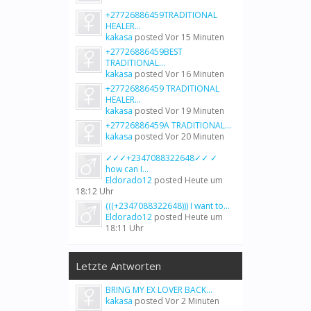
+27726886459TRADITIONAL
HEALER...
kakasa
posted
Vor 15 Minuten
+27726886459BEST
TRADITIONAL...
kakasa
posted
Vor 16 Minuten
+27726886459 TRADITIONAL
HEALER...
kakasa
posted
Vor 19 Minuten
+27726886459A TRADITIONAL...
kakasa
posted
Vor 20 Minuten
✓✓✓+2347088322648✓✓ ✓
how can I...
Eldorado12
posted
Heute um
18:12 Uhr
(((+2347088322648))) I want to...
Eldorado12
posted
Heute um
18:11 Uhr
Letzte Antworten
BRING MY EX LOVER BACK...
kakasa
posted
Vor 2 Minuten