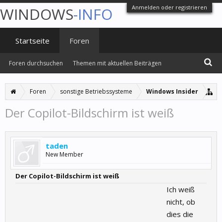
Anmelden oder registrieren
WINDOWS
-INFO
Startseite
Foren
Foren durchsuchen
Themen mit aktuellen Beiträgen
Foren
sonstige Betriebssysteme
Windows Insider
Der Copilot-Bildschirm ist weiß
taden
New Member
Der Copilot-Bildschirm ist weiß
Ich weiß
nicht, ob
dies die