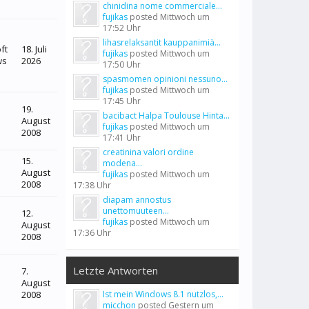
chinidina nome commerciale...
fujikas
posted
Mittwoch um
17:52 Uhr
lihasrelaksantit kauppanimiä...
ft
18. Juli
fujikas
posted
Mittwoch um
ws
2026
17:50 Uhr
spasmomen opinioni nessuno...
fujikas
posted
Mittwoch um
17:45 Uhr
19.
bacibact Halpa Toulouse Hinta...
August
fujikas
posted
Mittwoch um
2008
17:41 Uhr
creatinina valori ordine
15.
modena...
August
fujikas
posted
Mittwoch um
2008
17:38 Uhr
diapam annostus
unettomuuteen...
12.
fujikas
posted
Mittwoch um
August
17:36 Uhr
2008
Letzte Antworten
7.
August
2008
Ist mein Windows 8.1 nutzlos,...
micchon
posted
Gestern um