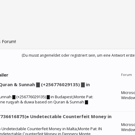
 Forum!
(Du musst angemeldet oder registriert sein, um eine Antwort erste
iler
Forum
Quran & Sunnah ▇ (+256776029135) ▇ in
Microso
nnah ▇ (+256776029135) ▇ in Budapest,Monte Pat:
Windo
ine ruqyah & duwa based on Quran & Sunnah ▇
736616875)♠ Undetectable Counterfeit Money in
Microso
Undetectable Counterfeit Money in Malta,Monte Pat: IN
Windo
detectable Counterfeit Money in Dennery,Monte