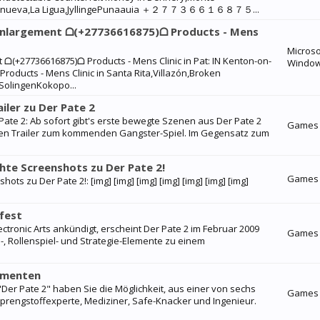
Villanueva,La Ligua,JyllingePunaauia ＋２７７３６６１６８７５...
 Enlargement ᗝ(+27736616875)ᗝ Products - Mens
Microso
 ᗝ(+27736616875)ᗝ Products - Mens Clinic in Pat: IN Kenton-on-
Windo
oducts - Mens Clinic in Santa Rita,Villazón,Broken
r,SolingenKokopo...
ailer zu Der Pate 2
er Pate 2: Ab sofort gibt's erste bewegte Szenen aus Der Pate 2
Games
rsten Trailer zum kommenden Gangster-Spiel. Im Gegensatz zum
hte Screenshots zu Der Pate 2!
Games
s zu Der Pate 2!: [img] [img] [img] [img] [img] [img] [img]
fest
ectronic Arts ankündigt, erscheint Der Pate 2 im Februar 2009
Games
n-, Rollenspiel- und Strategie-Elemente zu einem
lementen
 "Der Pate 2" haben Sie die Möglichkeit, aus einer von sechs
Games
Sprengstoffexperte, Mediziner, Safe-Knacker und Ingenieur.