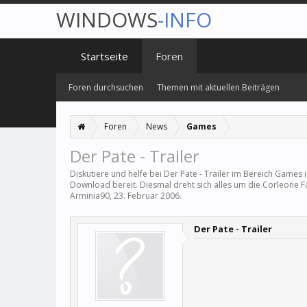
WINDOWS
-INFO
Startseite
Foren
Foren durchsuchen
Themen mit aktuellen Beiträgen
Foren
News
Games
Der Pate - Trailer
Diskutiere und helfe bei Der Pate - Trailer im Bereich
Games
i
Download bereit. Diesmal dreht sich alles um die Corleone Fa
Arminia90
,
23. Februar 2006
.
Der Pate - Trailer