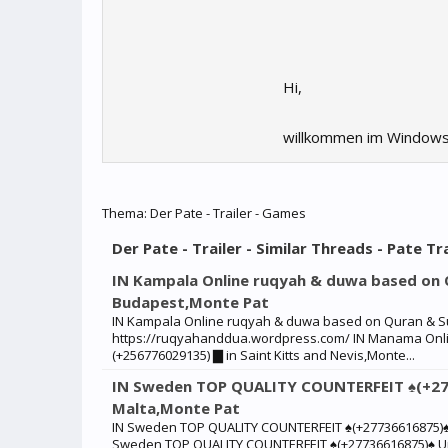
Hi,
willkommen im Windows
Thema:
Der Pate - Trailer - Games
Der Pate - Trailer - Similar Threads - Pate Tra
IN Kampala Online ruqyah & duwa based on 
Budapest,Monte Pat
IN Kampala Online ruqyah & duwa based on Quran & Su
https://ruqyahanddua.wordpress.com/ IN Manama Onl
(+256776029135) ▇ in Saint Kitts and Nevis,Monte...
IN Sweden TOP QUALITY COUNTERFEIT ♠(+27
Malta,Monte Pat
IN Sweden TOP QUALITY COUNTERFEIT ♠(+27736616875)♠ 
Sweden TOP QUALITY COUNTERFEIT ♠(+27736616875)♠ Un