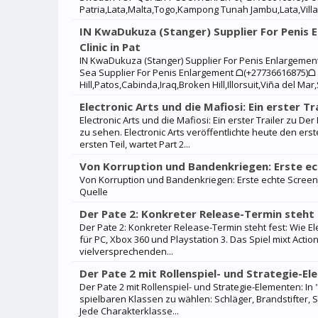
Patria,Lata,Malta,Togo,Kampong Tunah Jambu,Lata,
IN KwaDukuza (Stanger) Supplier For Penis
Clinic in Pat
IN KwaDukuza (Stanger) Supplier For Penis Enlargement
Sea Supplier For Penis Enlargement ᗝ(+27736616875)ᗝ Pr
Hill,Patos,Cabinda,Iraq,Broken Hill,Illorsuit,Viña del Ma
Electronic Arts und die Mafiosi: Ein erster Tr
Electronic Arts und die Mafiosi: Ein erster Trailer zu D
zu sehen. Electronic Arts veröffentlichte heute den e
ersten Teil, wartet Part 2...
Von Korruption und Bandenkriegen: Erste ec
Von Korruption und Bandenkriegen: Erste echte Screenshot
Quelle
Der Pate 2: Konkreter Release-Termin steht 
Der Pate 2: Konkreter Release-Termin steht fest: Wie El
für PC, Xbox 360 und Playstation 3. Das Spiel mixt Actio
vielversprechenden...
Der Pate 2 mit Rollenspiel- und Strategie-E
Der Pate 2 mit Rollenspiel- und Strategie-Elementen: In
spielbaren Klassen zu wählen: Schläger, Brandstifter, 
Jede Charakterklasse...