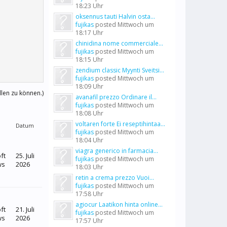
18:23 Uhr
oksennus tauti Halvin osta...
fujikas
posted
Mittwoch um
18:17 Uhr
chinidina nome commerciale...
fujikas
posted
Mittwoch um
18:15 Uhr
zendium classic Myynti Sveitsi...
fujikas
posted
Mittwoch um
18:09 Uhr
llen zu können.)
avanafil prezzo Ordinare il...
fujikas
posted
Mittwoch um
18:08 Uhr
voltaren forte Ei reseptihintaa...
Datum
fujikas
posted
Mittwoch um
18:04 Uhr
viagra generico in farmacia...
ft
25. Juli
fujikas
posted
Mittwoch um
ws
2026
18:03 Uhr
retin a crema prezzo Vuoi...
fujikas
posted
Mittwoch um
17:58 Uhr
agiocur Laatikon hinta online...
ft
21. Juli
fujikas
posted
Mittwoch um
ws
2026
17:57 Uhr