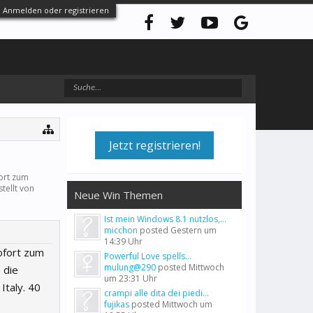
Anmelden oder registrieren
Jetzt registrieren!
fort zum
tellt von
Neue Win Themen
Ist mein Windows 8.1 nutzlos,...
micchon
posted
Gestern um
14:39 Uhr
ofort zum
Powerful Love spells...
mulung@290
posted
Mittwoch
 die
um 23:31 Uhr
Italy. 40
crampi alle dita dei piedi...
fujikas
posted
Mittwoch um