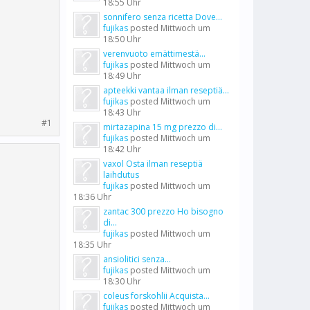
18:55 Uhr
sonnifero senza ricetta Dove...
fujikas
posted
Mittwoch um
18:50 Uhr
verenvuoto emättimestä...
fujikas
posted
Mittwoch um
18:49 Uhr
apteekki vantaa ilman reseptiä...
fujikas
posted
Mittwoch um
18:43 Uhr
#1
mirtazapina 15 mg prezzo di...
fujikas
posted
Mittwoch um
18:42 Uhr
vaxol Osta ilman reseptiä
laihdutus
fujikas
posted
Mittwoch um
18:36 Uhr
zantac 300 prezzo Ho bisogno
di...
fujikas
posted
Mittwoch um
18:35 Uhr
ansiolitici senza...
fujikas
posted
Mittwoch um
18:30 Uhr
coleus forskohlii Acquista...
fujikas
posted
Mittwoch um