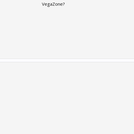
VegaZone?