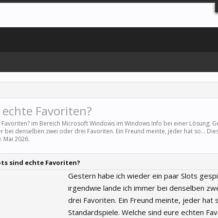
 echte Favoriten?
e Favoriten? im Bereich
Microsoft Windows
im Windows Info bei einer Lösung; G
er bei denselben zwei oder drei Favoriten. Ein Freund meinte, jeder hat so... D
. Mai 2026
.
ts sind echte Favoriten?
Gestern habe ich wieder ein paar Slots gespi
irgendwie lande ich immer bei denselben zw
drei Favoriten. Ein Freund meinte, jeder hat 
Standardspiele. Welche sind eure echten Fav