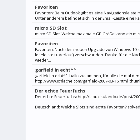
Favoriten
Favoriten: Beim Outlook gibt es eine Navigationsleiste m
Unter anderem befindet sich in der Email-Leiste eine Fav
micro SD Slot
micro SD Slot: Welche maximale GB Größe kann ein mic
Favoriten
Favoriten: Nach dem neuen Upgrade von Windows 10 sin
leseleiste u. Verlauf) verschwunden. Danke für die Na
wieder...
garfield in echt^^
garfield in echt^^: hallo zusammen, für alle die mal den
http://www.ichlache.com/garfield-2007-03-16.html :thu
Der echte Feuerfuchs
Der echte Feuerfuchs: http://sioux.kulando.de/post/20
Deutschland: Welche Slots sind echte Favoriten? solve