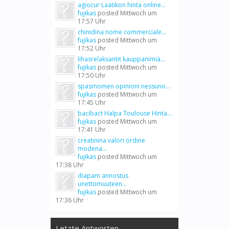
agiocur Laatikon hinta online...
fujikas
posted
Mittwoch um
17:57 Uhr
chinidina nome commerciale...
fujikas
posted
Mittwoch um
17:52 Uhr
lihasrelaksantit kauppanimiä...
fujikas
posted
Mittwoch um
17:50 Uhr
spasmomen opinioni nessuno...
fujikas
posted
Mittwoch um
17:45 Uhr
bacibact Halpa Toulouse Hinta...
fujikas
posted
Mittwoch um
17:41 Uhr
creatinina valori ordine
modena...
fujikas
posted
Mittwoch um
17:38 Uhr
diapam annostus
unettomuuteen...
fujikas
posted
Mittwoch um
17:36 Uhr
Letzte Antworten