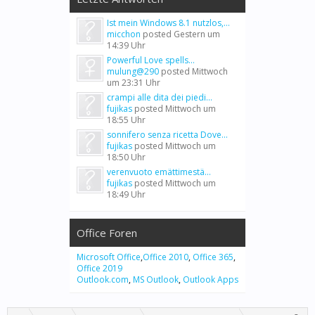
Ist mein Windows 8.1 nutzlos,...
micchon
posted
Gestern um
14:39 Uhr
Powerful Love spells...
mulung@290
posted
Mittwoch
um 23:31 Uhr
crampi alle dita dei piedi...
fujikas
posted
Mittwoch um
18:55 Uhr
sonnifero senza ricetta Dove...
fujikas
posted
Mittwoch um
18:50 Uhr
verenvuoto emättimestä...
fujikas
posted
Mittwoch um
18:49 Uhr
Office Foren
Microsoft Office
,
Office 2010
,
Office 365
,
Office 2019
Outlook.com
,
MS Outlook
,
Outlook Apps