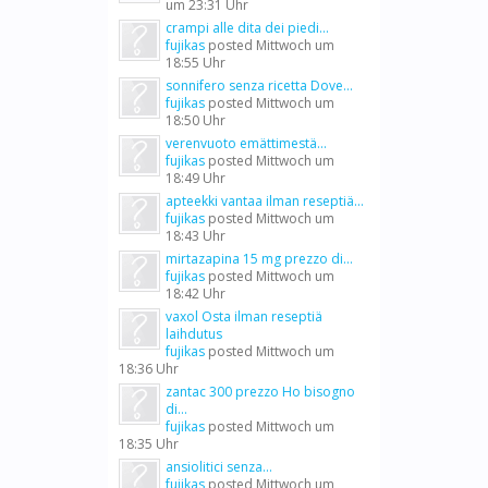
um 23:31 Uhr
crampi alle dita dei piedi...
fujikas
posted
Mittwoch um
18:55 Uhr
sonnifero senza ricetta Dove...
fujikas
posted
Mittwoch um
18:50 Uhr
verenvuoto emättimestä...
fujikas
posted
Mittwoch um
18:49 Uhr
apteekki vantaa ilman reseptiä...
fujikas
posted
Mittwoch um
18:43 Uhr
mirtazapina 15 mg prezzo di...
fujikas
posted
Mittwoch um
18:42 Uhr
vaxol Osta ilman reseptiä
laihdutus
fujikas
posted
Mittwoch um
18:36 Uhr
zantac 300 prezzo Ho bisogno
di...
fujikas
posted
Mittwoch um
18:35 Uhr
ansiolitici senza...
fujikas
posted
Mittwoch um