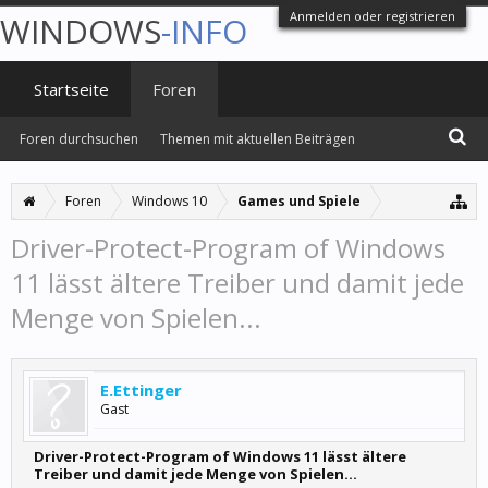
Anmelden oder registrieren
WINDOWS
-INFO
Startseite
Foren
Foren durchsuchen
Themen mit aktuellen Beiträgen
Foren
Windows 10
Games und Spiele
Driver-Protect-Program of Windows
11 lässt ältere Treiber und damit jede
Menge von Spielen...
E.Ettinger
Gast
Driver-Protect-Program of Windows 11 lässt ältere
Treiber und damit jede Menge von Spielen...