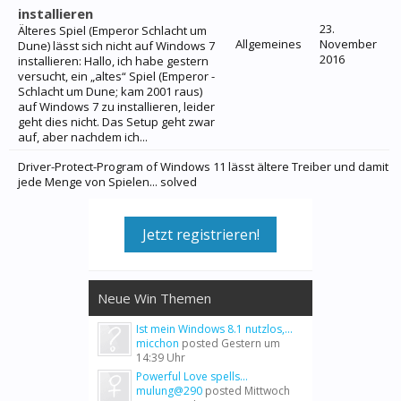
installieren
23.
Älteres Spiel (Emperor Schlacht um
Allgemeines
November
Dune) lässt sich nicht auf Windows 7
2016
installieren: Hallo, ich habe gestern
versucht, ein „altes“ Spiel (Emperor -
Schlacht um Dune; kam 2001 raus)
auf Windows 7 zu installieren, leider
geht dies nicht. Das Setup geht zwar
auf, aber nachdem ich...
Driver-Protect-Program of Windows 11 lässt ältere Treiber und damit
jede Menge von Spielen... solved
Jetzt registrieren!
Neue Win Themen
Ist mein Windows 8.1 nutzlos,...
micchon
posted
Gestern um
14:39 Uhr
Powerful Love spells...
mulung@290
posted
Mittwoch