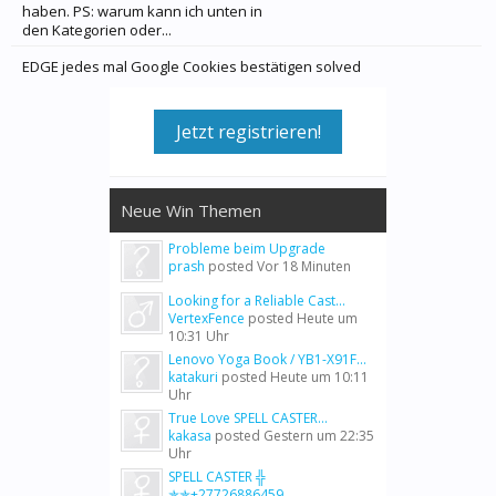
haben. PS: warum kann ich unten in
den Kategorien oder...
EDGE jedes mal Google Cookies bestätigen solved
Jetzt registrieren!
Neue Win Themen
Probleme beim Upgrade
prash
posted
Vor 18 Minuten
Looking for a Reliable Cast...
VertexFence
posted
Heute um
10:31 Uhr
Lenovo Yoga Book / YB1-X91F...
katakuri
posted
Heute um 10:11
Uhr
True Love SPELL CASTER...
kakasa
posted
Gestern um 22:35
Uhr
SPELL CASTER ╬
✯✯+27726886459...