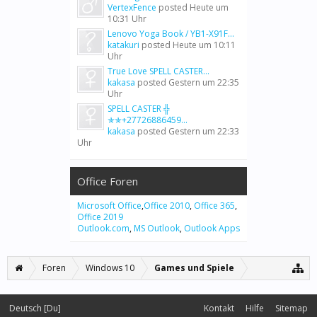
VertexFence
posted
Heute um
10:31 Uhr
Lenovo Yoga Book / YB1-X91F...
katakuri
posted
Heute um 10:11
Uhr
True Love SPELL CASTER...
kakasa
posted
Gestern um 22:35
Uhr
SPELL CASTER ╬
✯✯+27726886459...
kakasa
posted
Gestern um 22:33
Uhr
Office Foren
Microsoft Office
,
Office 2010
,
Office 365
,
Office 2019
Outlook.com
,
MS Outlook
,
Outlook Apps
Foren
Windows 10
Games und Spiele
Deutsch [Du]
Kontakt
Hilfe
Sitemap