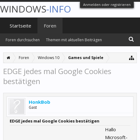
Anmelden oder registrieren
WINDOWS
-INFO
Startseite
Foren
Foren durchsuchen
Themen mit aktuellen Beiträgen
Foren
Windows 10
Games und Spiele
EDGE jedes mal Google Cookies
bestätigen
HonkBob
Gast
EDGE jedes mal Google Cookies bestätigen
Hallo
Microsoft-